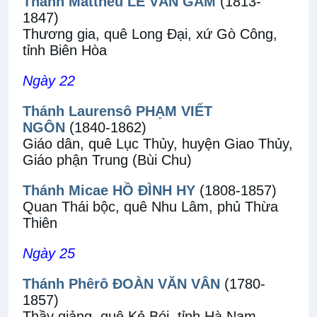
Thánh Matthêu LÊ VĂN GẪM
(1813-
1847)
Thương gia, quê Long Đại, xứ Gò Công,
tỉnh Biên Hòa
Ngày 22
Thánh Laurensô PHẠM VIẾT
NGÔN
(1840-1862)
Giáo dân, quê Lục Thủy, huyện Giao Thủy,
Giáo phận Trung (Bùi Chu)
Thánh Micae HỒ ĐÌNH HY
(1808-1857)
Quan Thái bộc, quê Nhu Lâm, phủ Thừa
Thiên
Ngày 25
Thánh Phêrô ĐOÀN VĂN VÂN
(1780-
1857)
Thầy giảng, quê Kẻ Bói, tỉnh Hà Nam