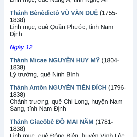
Thánh Bênêđictô VŨ VĂN DUỆ
(1755-
1838)
Linh mục, quê Quần Phước, tỉnh Nam
Định
Ngày 12
Thánh Micae NGUYỄN HUY MỸ
(1804-
1838)
Lý trưởng, quê Ninh Bình
Thánh Antôn NGUYỄN TIẾN ĐÍCH
(1796-
1838)
Chánh trương, quê Chi Long, huyện Nam
Sang, tỉnh Nam Định
Thánh Giacôbê ĐỖ MAI NĂM
(1781-
1838)
Linh mục, quê Đông Biên, huyện Vĩnh Lộc,