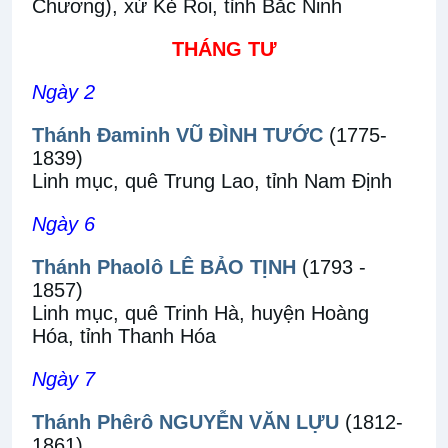
Chương), xứ Kẻ Roi, tỉnh Bắc Ninh
THÁNG TƯ
Ngày 2
Thánh Đaminh VŨ ĐÌNH TƯỚC
(1775-
1839)
Linh mục, quê Trung Lao, tỉnh Nam Định
Ngày 6
Thánh Phaolô LÊ BẢO TỊNH
(1793 -
1857)
Linh mục, quê Trinh Hà, huyện Hoàng
Hóa, tỉnh Thanh Hóa
Ngày 7
Thánh Phêrô NGUYỄN VĂN LỰU
(1812-
1861)