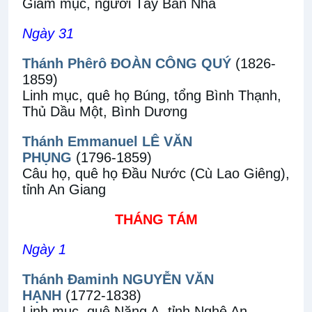
Giám mục, người Tây Ban Nha
Ngày 31
Thánh Phêrô ĐOÀN CÔNG QUÝ
(1826-
1859)
Linh mục, quê họ Búng, tổng Bình Thạnh,
Thủ Dầu Một, Bình Dương
Thánh Emmanuel LÊ VĂN
PHỤNG
(1796-1859)
Câu họ, quê họ Đầu Nước (Cù Lao Giêng),
tỉnh An Giang
THÁNG TÁM
Ngày 1
Thánh Đaminh NGUYỄN VĂN
HẠNH
(1772-1838)
Linh mục, quê Năng A, tỉnh Nghệ An