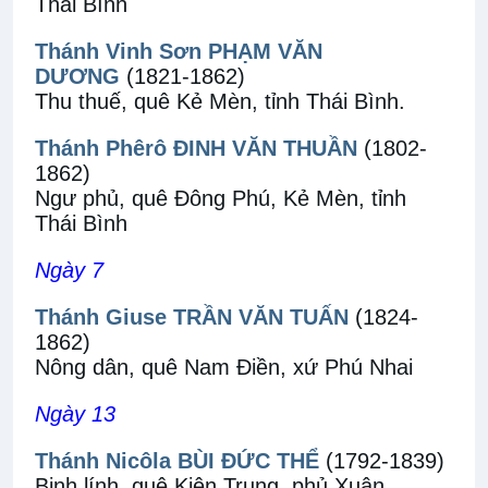
Thái Bình
Thánh Vinh Sơn PHẠM VĂN
DƯƠNG
(1821-1862)
Thu thuế, quê Kẻ Mèn, tỉnh Thái Bình.
Thánh Phêrô ĐINH VĂN THUẦN
(1802-
1862)
Ngư phủ, quê Đông Phú, Kẻ Mèn, tỉnh
Thái Bình
Ngày 7
Thánh Giuse TRẦN VĂN TUẤN
(1824-
1862)
Nông dân, quê Nam Điền, xứ Phú Nhai
Ngày 13
Thánh Nicôla BÙI ĐỨC THỂ
(1792-1839)
Binh lính, quê Kiên Trung, phủ Xuân