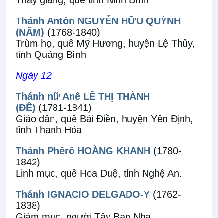
Thầy giảng, quê tỉnh Ninh Bình
Thánh Antôn NGUYỄN HỮU QUỲNH
(NĂM)
(1768-1840)
Trùm họ, quê Mỹ Hương, huyện Lệ Thủy,
tỉnh Quảng Bình
Ngày 12
Thánh nữ Anê LÊ THỊ THÀNH
(ĐÊ)
(1781-1841)
Giáo dân, quê Bái Điền, huyện Yên Định,
tỉnh Thanh Hóa
Thánh Phêrô HOÀNG KHANH
(1780-
1842)
Linh mục, quê Hoa Duệ, tỉnh Nghệ An.
Thánh IGNACIO DELGADO-Y
(1762-
1838)
Giám mục, người Tây Ban Nha