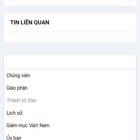
Thánh Luca PHẠM TRỌNG THÌN
(1820-
1859)
TIN LIÊN QUAN
Chánh tổng, quê Quần Cống, xã Trà Lũ,
tỉnh Nam Định
Ngày 22
GIÁO HỘI VIỆT NAM
Thánh MATTEO ALONSO LECINIANA-
ĐẬU
(1702-1745)
Chủng viện
Linh mục, người Tây Ban Nha
Giáo phận
Thánh FRANCESCO GIL FEDERICH -
Thánh tử đạo
TẾ
(1702-1745)
Lịch sử
Linh mục, người Tây Ban Nha
Giám mục Việt Nam
Ngày 30
Ủy ban