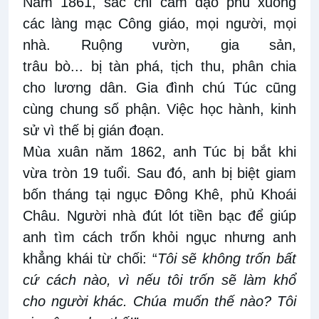
Năm 1861, sắc chỉ cấm đạo phủ xuống
các làng mạc Công giáo,
mọi người, mọi
nhà. Ruộng vườn, gia sản,
trâu
bò...
bị
tàn
phá,
tịch thu, phân
chia
cho lương dân. Gia đình chú Túc cũng
cùng chung số phận. Việc học hành, kinh
sử vì thế bị gián đoạn.
Mùa xuân năm 1862, anh Túc bị bắt khi
vừa tròn 19 tuổi. Sau đó, anh bị biệt giam
bốn tháng tại ngục Đông Khê, phủ Khoái
Châu. Người nhà đút lót tiền bạc để giúp
anh tìm cách trốn khỏi ngục nhưng anh
khẳng khái từ chối: “
Tôi sẽ không trốn bất
cứ cách nào, vì nếu tôi trốn sẽ làm khổ
cho người khác. Chúa muốn thế nào? Tôi