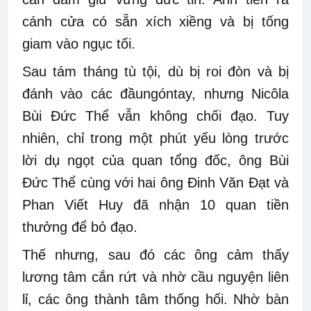
cánh cửa có sẵn xích xiềng và bị tống
giam vào ngục tối.
Sau tám tháng tù tội, dù bị roi đòn và bị
đánh vào các đầu
ngón
tay, nh
ư
ng Nicôla
Bùi Đức Thể vẫn không
chối đạo. Tuy
nhiên, chỉ trong một phút yếu lòng trước
lời dụ ngọt của quan tổng đốc, ông Bùi
Đức Thể cùng với hai ông Đinh Văn Đạt và
Phan Viết Huy đã nhận 10 quan tiền
thưởng để bỏ đạo.
Thế nhưng, sau đó các ông cảm thấy
lương tâm cắn rứt và nhờ cầu nguyện liên
lỉ, các ông thành tâm thống hối. Nhờ bàn