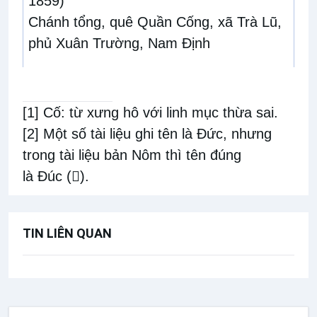
1859)
Chánh tổng, quê Quần Cống, xã Trà Lũ,
phủ Xuân Trường, Nam Định
Thánh Luca PHẠM TRỌNG THÌN
(1820-
1859)
[1]
Cố: từ xưng hô với linh mục thừa sai.
Chánh tổng, quê Quần Cống, xã Trà Lũ,
[2]
Một số tài liệu ghi tên là
Đứ
c
, nhưng
tỉnh Nam Định
trong tài liệu bản Nôm thì tên đúng
là
Đ
úc
(
𨯹
).
Ngày 22
Thánh MATTEO ALONSO LECINIANA-
TIN LIÊN QUAN
ĐẬU
(1702-1745)
Linh mục, người Tây Ban Nha
Thánh FRANCESCO GIL FEDERICH -
TẾ
(1702-1745)