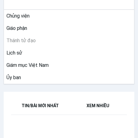
GIÁO HỘI VIỆT NAM
Linh mục, người Tây Ban Nha
Chủng viện
Ngày 30
Giáo phận
Thánh Tôma NGÔ TÚC
Thánh tử đạo
KHUÔNG
(1780-1860)
Lịch sử
Linh mục, quê Nam Hòa, xứ Tiên Chu,
Giám mục Việt Nam
tỉnh Hưng Yên
Ủy ban
THÁNG HAI
Ngày 2
TIN/BÀI MỚI NHẤT
XEM NHIỀU
Thánh JEAN - THÉOPHANE VÉNARD -
VEN
(1829-1861)