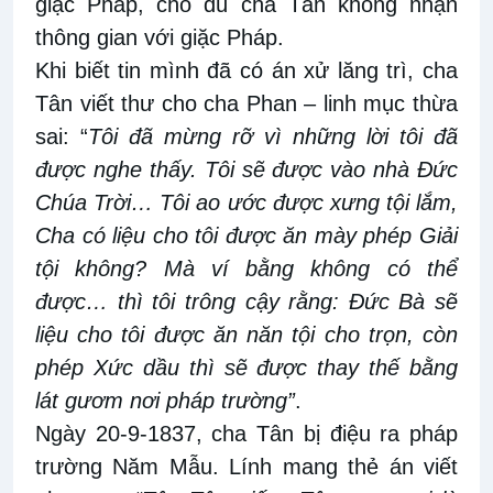
giặc Pháp, cho dù cha Tân không nhận
thông gian với giặc Pháp.
Khi biết tin mình đã có án xử lăng trì, cha
Tân viết thư cho cha Phan – linh mục thừa
sai: “
Tôi đã mừng rỡ vì những lời tôi đã
được nghe thấy. Tôi sẽ được vào nhà Đức
Chúa Trời… Tôi ao ước được xưng tội lắm,
Cha có liệu cho tôi được ăn mày phép Giải
tội không? Mà ví bằng không có thể
được… thì tôi trông cậy rằng: Đức Bà sẽ
liệu cho tôi được ăn năn tội cho trọn, còn
phép Xức dầu thì sẽ được thay thế bằng
lát gươm nơi pháp trường”
.
Ngày 20-9-1837, cha Tân bị điệu ra pháp
trường Năm Mẫu. Lính mang thẻ án viết