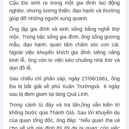
Cậu Đa sinh ra trong một gia đình lao động
nghèo, nhưng lương thiện, đạo hạnh và thường
giúp đỡ những người xung quanh.
Ông lập gia đình và sinh sống bằng nghề thợ
mộc. Trong bậc sống gia đình, ông sống gương
mẫu, đạo hạnh, quan tâm chăm sóc con cái.
Ngoài việc khuyến khích gia đình siêng năng
kinh lễ, ông còn lo việc kéo chuông nhà thờ và
dọn đồ lễ.
Sau chiếu chỉ phân sáp, ngày 27/06/1861, ông
Đa bị bắt giải về phủ Xuân Trườngvà
6
ngày
sau b
ị
đem giam tại làng Quá Linh.
Trong cảnh tù đày và tra t
ấ
n
,
ông vẫn kiên trì
không bước qua Thánh Giá. Sau lời khuyến dụ
của quan tổng đốc, ông đáp: “
Nếu quan tha và
cho về với gia đình thì tôi đa tạ quan; còn việc