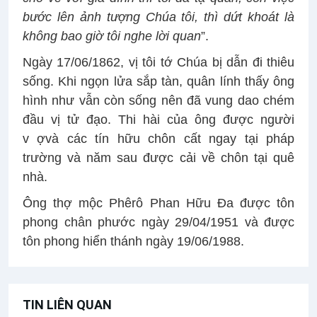
bước lên ảnh tượng Chúa tôi, thì dứt khoát là
không bao giờ tôi nghe lời quan
”.
Ngày 17/06/1862, vị tôi tớ Chúa bị dẫn đi thiêu
sống. Khi ngọn lửa sắp tàn, quân lính thấy ông
hình như vẫn còn sống nên đã vung dao chém
đầu vị tử đạo. Thi hài của ông
đượ
c ng
ườ
i
v
ợ
và các tín hữu chôn cất ngay tại pháp
trường và năm sau được cải về chôn tại quê
nhà.
Ông thợ mộc Phêrô Phan Hữu Ða được tôn
phong chân phước ngày 29/04/1951 và
đượ
c
tôn phong hiển thánh ngày 19/06/1988.
TIN LIÊN QUAN