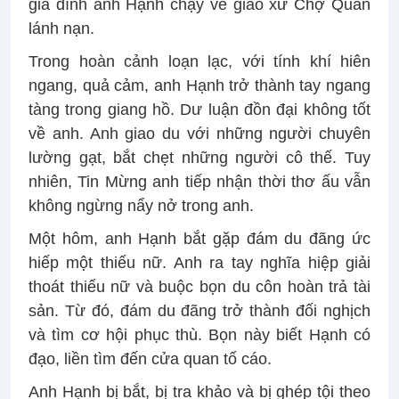
gia đình anh Hạnh chạy về giáo xứ Chợ Quán
lánh nạn.
Trong hoàn cảnh loạn lạc, với tính khí hiên
ngang, quả cảm, anh Hạnh trở thành tay ngang
tàng trong giang hồ. Dư luận đồn đại không tốt
về anh. Anh giao du với những người chuyên
lường gạt, bắt chẹt những người cô thế. Tuy
nhiên, Tin Mừng anh tiếp nhận thời thơ ấu vẫn
không ngừng nẩy nở trong anh.
Một hôm, anh Hạnh bắt gặp đám du đãng ức
hiếp một thiếu nữ. Anh ra tay nghĩa hiệp giải
thoát thiếu nữ và buộc bọn du côn hoàn trả tài
sản. Từ đó, đám du đãng trở thành đối nghịch
và tìm cơ hội phục thù. Bọn này biết Hạnh có
đạo, liền tìm đến cửa quan tố cáo.
Anh Hạnh bị bắt, bị tra khảo và bị ghép tội theo