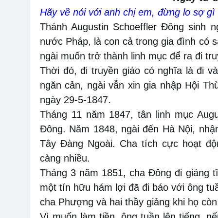
Hãy về nói với anh chị em, đừng lo sợ gì 
Thánh Augustin Schoeffler Đông sinh n
nước Pháp, là con cả trong gia đình có
ngài muốn trở thành linh mục để ra đi tru
Thời đó, đi truyền giáo có nghĩa là đi 
ngăn cản, ngài vẫn xin gia nhập Hội Th
ngày 29-5-1847.
Tháng 11 năm 1847, tân linh mục Augus
Đông. Năm 1848, ngài đến Hà Nội, nhận
Tây Đàng Ngoài. Cha tích cực hoạt độ
càng nhiều.
Tháng 3 năm 1851, cha Đông đi giảng 
một tín hữu hám lợi đã đi báo với ông t
cha Phượng và hai thầy giảng khi họ còn 
Vì muốn làm tiền, ông tuần lên tiếng, n