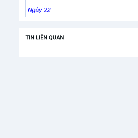
Ngày 22
Thánh MATTEO ALONSO LECINIANA-
Linh mục, người Tây Ban Nha
TIN LIÊN QUAN
Thánh FRANCESCO GIL FEDERICH - 
Linh mục, người Tây Ban Nha
Ngày 30
Thánh Tôma NGÔ TÚC KHUÔNG
(1780
Linh mục, quê Nam Hòa, xứ Tiên Chu, 
THÁNG
Ngày 2