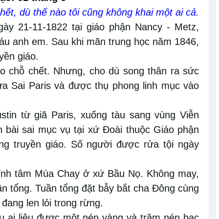
hết, dù thế nào tôi cũng không khai một ai cả.
gày 21-11-1822 tại giáo phận Nancy - Metz,
 sáu anh em. Sau khi mãn trung học năm 1846,
yền giáo.
vào chỗ chết. Nhưng, cho dù song thân ra sức
ừa Sai Paris và được thụ phong linh mục vào
tin từ giã Paris, xuống tàu sang vùng Viễn
 bài sai mục vụ tại xứ Đoài thuộc Giáo phận
ng truyền giáo. Số người được rửa tội ngày
tĩnh tâm Mùa Chay ở xứ Bầu Nọ. Không may,
uần tổng. Tuần tổng đặt bẫy bắt cha Đông cùng
đang len lỏi trong rừng.
ếu ai liệu được một nén vàng và trăm nén bạc