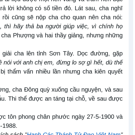
rả lời không có số tiền đó. Lát sau, cha nghĩ
 rồi cũng sẽ nộp cha cho quan nên cha nói:
 thì hãy thả ba người giúp việc, vì chính họ
ả cha Phượng và hai thầy giảng, nhưng những
i giải cha lên tỉnh Sơn Tây. Dọc đường, gặp
 nói với anh chị em, đừng lo sợ gì hết, dù thế
 bị thẩm vấn nhiều lần nhưng cha kiên quyết
ường, cha Đông quỳ xuống cầu nguyện, và sau
u. Thi thể được an táng tại chỗ, về sau được
ược tôn phong chân phước ngày 27-5-1900 và
-1988.
rích sách "
Hạnh Các Thánh Tử Đạo Việt Nam
"