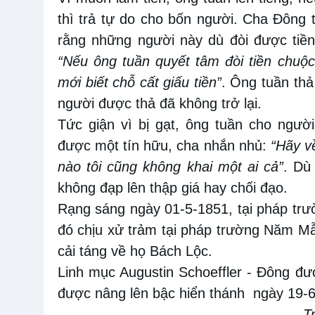
thì trả tự do cho bốn người. Cha Đông t
rằng những người này dù đòi được tiền
“Nếu ông tuần quyết tâm đòi tiền chuộc,
mới biết chỗ cất giấu tiền”
. Ông tuần th
người được thả đã không trở lại.
Tức giận vì bị gạt, ông tuần cho ngườ
được một tín hữu, cha nhắn nhủ:
“Hãy về
nào tôi cũng không khai một ai cả”
. Dù
không đạp lên thập giá hay chối đạo.
Rạng sáng ngày 01-5-1851, tại pháp tr
đó chịu xử trảm tại pháp trường Năm Mẫ
cải táng về họ Bách Lộc.
Linh mục Augustin Schoeffler - Ðông đ
được nâng lên bậc hiển thánh
ngày 19-6
T