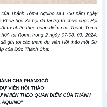
 của
Thánh Tôma Aquino
sau
750 năm ngày
ề Khoa học Xã hội đã
tài trợ tổ chức cuộc
Hội
Luật tự nhiên theo quan điểm của Thánh Tôma
 hội”
tại Roma trong 2 ngày 07-08. 03. 2024
.
 đã g
ửi
tới các
tham dự viên
Hội thảo
một Sứ
điệp của Đức Thánh Cha:
HÁNH CHA PHANXICÔ
 DỰ VIÊN
HỘI THẢO:
TỰ NHIÊN THEO QUAN ĐIỂM CỦA THÁNH
 AQUINO
”