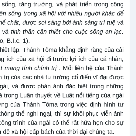
 sống, tăng trưởng
,
và phát triển trong cộng
ên sống trong xã hội với nhiều người khác để
hể chất, được soi sáng bởi ánh sáng trí tuệ và
 và tinh thần
cần thiết cho
cuộc sống an lạc,
, B.I.c. 1).
 thiết lập, Thánh Tôma khẳng định rằng
của cải
ng
ích của xã hội đi trước lợi ích của cá nhân,
ật mang
tính
chính trị
”. Mối liên hệ của Thánh
trị của các nhà tư tưởng cổ điển vĩ đại được
ngài, và được phản ánh đặc biệt trong những
là trong Luận thuyết về Luật nổi tiếng của
ngài
ởng của Thánh Tôma trong việc định
hình tư
không thể nghi
ngại
, thì sự khôi phục viễn
ảnh
 công
trình
của ngài
có thể rất
hứa hẹn cho
sự
n đề xã hội cấp bách của thời đại chúng ta.