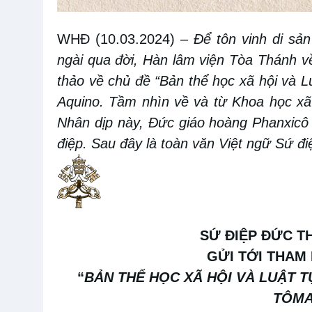
WHĐ (10.03.2024)
–
Để tôn vinh di sản
ngài qua đời,
Hàn lâm viện Tòa Thánh v
thảo về chủ đề “Bản thể học xã hội và 
Aquino. Tầm
nhìn
về và từ Khoa học xã
Nhân dịp này, Đức giáo hoàng Phanxicô
điệp. Sau đây là toàn văn Việt ngữ Sứ 
SỨ ĐIỆP
ĐỨC T
GỬI TỚI THAM
“
BẢN THỂ HỌC XÃ HỘI VÀ LUẬT 
TÔMA