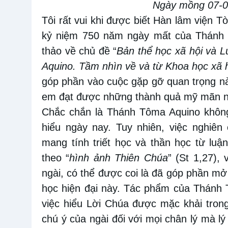
Ngày
mồng 0
7-
Tôi rất vui khi được
biết Hàn lâm viện T
kỷ niệm
750 năm ngày mất
của Thánh
thảo về chủ đề “
Bản thể học xã hội và 
Aquino. Tầm
nhìn
về và từ Khoa học xã 
góp phần vào
cuộc gặp
gỡ
quan trọng n
em
đạt được
những thành
quả mỹ
mãn n
Chắc chắn là Thánh Tôma Aquino
khôn
hiểu
ngày nay. Tuy nhiên, việc nghiên
mang tính triết học và thần học từ lu
theo “
hình ảnh Thiên Chúa
” (St 1
,
27), 
ngài, có thể được
coi
là đã góp phần
m
học hiện đại này. Tác phẩm của Thánh 
việc hiểu Lời Chúa được mặc khải
tron
chú ý của ngài đối với mọi chân lý mà lý 