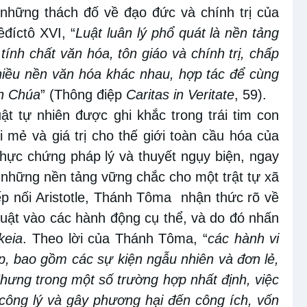
 những thách đố về đạo đức và chính trị của
êđíctô XVI, “
Luật luân lý phổ quát là nền tảng
ính chất văn hóa, tôn giáo và chính trị, chấp
iều nền văn hóa khác nhau, hợp tác để cùng
ên Chúa
” (Thông điệp
Caritas in Veritate
, 59).
t tự nhiên được ghi khắc trong trái tim con
mẻ và giá trị cho thế giới toàn cầu hóa của
 thực chứng pháp lý và thuyết ngụy biện, ngay
ếm những nền tảng vững chắc cho một trật tự xã
ếp nối Aristotle, Thánh Tôma
nhận thức rõ về
luật vào các hành động cụ thể, và do đó nhấn
keia
. Theo lời của Thánh Tôma, “
các hành vi
áp, bao gồm các sự kiện ngẫu nhiên và đơn lẻ,
hưng trong một số trường hợp nhất định, việc
 công lý và gây phương hại đến công ích, vốn