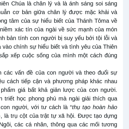
hiên Chúa là chân lý
và là ánh sáng soi sáng
huẫn cơ bản
giữa chân lý
được mặc khải và
ọng tâm của sự hiểu biết của Thánh Tôma về
là niềm xác tín của ngài về sức mạnh của
món
 bản tính con người bị suy yếu bởi tội lỗi và
a vào chính sự
hiểu biết và tình yêu của Thiên
 sắp xếp cuộc sống của mình
một cách đúng
n các vấn đề của con người và theo đuổi sự
iều cách tiếp cận và phương pháp khác nhau
 phẩm giá bất khả giản
lược
của con người.
 triết học phong phú mà ngài giải thích qua
con người, với
tư cách
là “
thụ
tạo
hoàn hảo
), là trụ cột của trật tự xã hội. Được tạo dựng
Ngôi, các cá nhân, thông qua các mối tương