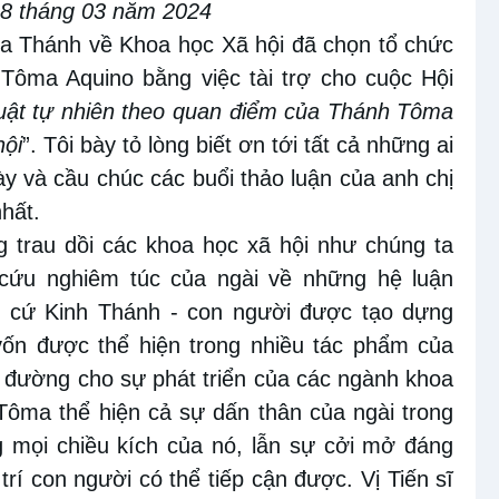
08 tháng 03 năm 2024
òa Thánh về Khoa học Xã hội đã chọn tổ
chức
 Tôma Aquino
bằng việc tài trợ cho cuộc Hội
Luật tự nhiên theo quan điểm của Thánh Tôma
hội
”. Tôi bày tỏ lòng biết ơn tới
tất cả những
ai
ày và cầu
chúc các buổi
thảo luận
của anh chị
hất
.
g trau dồi các khoa học xã hội như chúng ta
 cứu nghiêm túc của ngài
về
những hệ luận
ận cứ Kinh Thánh -
con người được tạo dựng
vốn
được thể hiện trong nhiều tác phẩm của
ở
đường cho sự phát triển của các ngành khoa
Tôma thể hiện cả sự dấn
thân
của ngài trong
g mọi chiều kích của nó, lẫn sự cởi mở đáng
trí con người có thể tiếp cận được. Vị Tiến sĩ