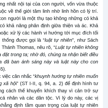
g nhất nội tại của con người, vốn vừa thuộc
ộc về thế giới tâm linh nhờ linh hồn có lý trí.
con người là một thụ tạo không những có khả
 có khả năng phân định giữa thiện và ác. Khả
oặc xử lý các hành vi hướng tới mục đích tối
 thống được gọi là “
luật tự nhiên
”, như Sách
n
Thánh Thomas, nêu rõ, “
Luật tự nhiên không
 đặt trong ta; nhờ đó, chúng ta nhận biết điều
úa đã ban ánh sáng này và luật này cho con
5).
c việc cân nhắc “
khuynh hướng tự nhiên muốn
g xã hộ
i” (ST I-II, q. 94, a. 2) để định hình tư
ng cách thế khuyến khích thay vì cản trở sự
cá nhân và các dân tộc. Vì lý do này, các vị
i khẳng định tầm quan trọng của luật tự nhiên