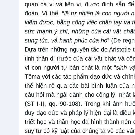
quan
cá vị
và liên
vị
, được định sẵn để
đoàn. Vì thế, “
lẽ
tự nhiên là con người n
kiếm
được
,
bằng công việc chân tay và t
sức mạnh ý chí, những
của cải vật chất
sung túc, và hạnh phúc của họ
” (De regno
Dựa trên những nguyên tắc do
Aristotle
tinh thần đi
trước của cải vật chất và cô
vì con người tự bản chất là một “
sinh v
Tôma với các tác phẩm đạo đức và chính 
thể hiện rõ qua các bài bình luận của 
câu hỏi mà ngài dành cho công lý, nhất
(ST I-II, qq. 90-108).
Trong khi ảnh hư
duy đạo đức và pháp lý hiện đại là điều 
triết học và thần học đã hình thành nên
suy tư có kỷ luật của chúng ta về các vấ