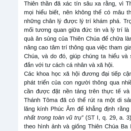
Thiên thần đã xác
tín
sâu xa rằng
,
vì T
mọi hiểu biết, nên không thể có mâu t
những chân lý
được lý trí
khám phá. Tr
mối tương quan
giữa đức tin và lý trí 
quà
ân sủng của Thiên Chúa để chữa lành
nâng cao tâm trí thông qua việc tham gi
Chúa, và do
đó
,
giúp chúng ta hiểu và
đắn với tư cách cá nhân và xã hội.
Các khoa học xã hội đương đại tiếp cậ
phát triển của con người thông qua nh
cần được đặt nền tảng trên thực tế và
Thánh Tôma đã có thể rút ra một di sản
lăng kính Phúc Âm để khẳng định rằng 
nhất trong toàn vũ trụ”
(ST I, q. 29, a. 3
theo hình ảnh và giống Thiên Chúa Ba 