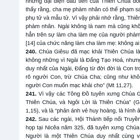
những đại diện đầu tiên của Thiên Chúa đố
thấy rằng, cha mẹ phàm nhân có thể phạm sa
phụ tử và mẫu tử. Vì vậy phải nhớ rằng, Thiên
phàm nhân. Ngài không là nam mà cũng không
hẳn trên sự làm cha làm mẹ của người phà
[14]
của chức năng làm cha làm mẹ: không ai
240.
Chúa Giêsu đã mạc khải Thiên Chúa là 
không những vì Ngài là Đấng Tạo Hoá, nhưng
duy nhất của Ngài, Đấng từ đời đời là Con t
rõ người Con, trừ Chúa Cha; cũng như khô
người Con muốn mạc khải cho” (Mt 11,27).
241.
Vì vậy các Tông Đồ tuyên xưng Chúa Gi
Thiên Chúa, và Ngôi Lời là Thiên Chúa” (Ga
1,15), và là “phản ánh vẻ huy hoàng, là hình 
242.
Sau các ngài, Hội Thánh tiếp nối Truyề
họp tại Nicêa năm 325, đã tuyên xưng Chúa
Người là một Thiên Chúa duy nhất cùng v