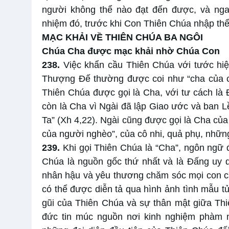
người không thể nào đạt đến được, và ngay
nhiệm đó, trước khi Con Thiên Chúa nhập th
MẠC KHẢI VỀ THIÊN CHÚA BA NGÔI
Chúa Cha được mạc khải nhờ Chúa Con
238.
Việc khẩn cầu Thiên Chúa với tước hiệu
Thượng Đế thường được coi như “cha của cá
Thiên Chúa được gọi là Cha, với tư cách là 
còn là Cha vì Ngài đã lập Giao ước và ban Lề
Ta” (Xh 4,22). Ngài cũng được gọi là Cha của
của người nghèo”, của cô nhi, quả phụ, nhữ
239.
Khi gọi Thiên Chúa là “Cha”, ngôn ngữ đ
Chúa là nguồn gốc thứ nhất và là Đấng uy qu
nhân hậu và yêu thương chăm sóc mọi con cá
có thể được diễn tả qua hình ảnh tình mẫu t
gũi của Thiên Chúa và sự thân mật giữa Thi
đức tin múc nguồn nơi kinh nghiệm phàm n