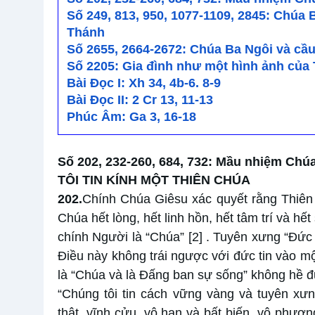
Số 249, 813, 950, 1077-1109, 2845: Chúa
Thánh
Số 2655, 2664-2672: Chúa Ba Ngôi và cầ
Số 2205: Gia đình như một hình ảnh của
Bài Ðọc I: Xh 34, 4b-6. 8-9
Bài Ðọc II: 2 Cr 13, 11-13
Phúc Âm: Ga 3, 16-18
Số 202, 232-260, 684, 732: Mầu nhiệm Chú
TÔI TIN KÍNH MỘT THIÊN CHÚA
202.
Chính Chúa Giêsu xác quyết rằng Thiên
Chúa hết lòng, hết linh hồn, hết tâm trí và hết
chính Người là “Chúa”
[2]
. Tuyên xưng “Đức 
Điều này không trái ngược với đức tin vào 
là “Chúa và là Đấng ban sự sống” không hề đ
“Chúng tôi tin cách vững vàng và tuyên xư
thật, vĩnh cửu, vô hạn và bất biến, vô phươn