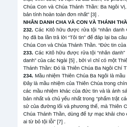
Chúa Con và Chúa Thánh Thần: Ba Ngôi Vị, 
bản tính hoàn toàn đơn nhất”
[3]
.
NHÂN DANH CHA VÀ CON VÀ THÁNH TH
232.
Các Kitô hữu được rửa tội “nhân danh 
họ đã ba lần trả lời “Tôi tin” để đáp lại ba 
Chúa Con và Chúa Thánh Thần. “Đức tin của m
233.
Các Kitô hữu được rửa tội “nhân danh”
danh” của các Ngài
[5]
, bởi vì chỉ có một T
Thánh Thần: Đó là Thiên Chúa Ba Ngôi Chí 
234.
Mầu nhiệm Thiên Chúa Ba Ngôi là mầu nh
Đây là mầu nhiệm của Thiên Chúa trong chín
các mầu nhiệm khác của đức tin và là ánh sá
bản nhất và chủ yếu nhất trong “phẩm trật các
sử của đường lối và phương thế, mà Thiên C
Chúa Thánh Thần, dùng để tự mạc khải cho c
ai từ bỏ tội lỗi”
[7]
.