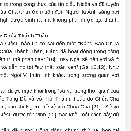
n tả trong công thức của tín biểu Nicêa và đã tuyên
úa Cha từ trước muôn đời, Người là Ánh sáng bởi
hật, được sinh ra mà không phải được tạo thành,
ờ Chúa Thánh Thần
 Giêsu báo tin sẽ sai đến một “Đấng Bào Chữa
 Chúa Thánh Thần, Đấng đã hoạt động trong công
ên tri mà phán dạy”
[18]
, nay Ngài sẽ đến với và ở
, và dẫn họ tới “sự thật toàn vẹn” (Ga 16,13). Như
t Ngôi Vị thần linh khác, trong tương quan với
 được mạc khải trong ‘sứ vụ trong thời gian’ của
ác Tông Đồ và với Hội Thánh, hoặc do Chúa Cha
n, sau khi Người trở về với Chúa Cha
[21]
. Sứ vụ
iêsu được tôn vinh
[22]
mạc khải một cách đầy đủ
Thần đã được Công đồng chung thứ hai họp tại