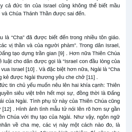
 cả đức tin của Israel cũng không thể biết mầu
ể và Chúa Thánh Thần được sai đến.
 là “Cha” đã được biết đến trong nhiều tôn giáo.
c vị thần và của người phàm”. Trong dân Israel,
Đấng tạo dựng trần gian
[9]
. Hơn nữa Thiên Chúa
 luật cho dân được gọi là “Israel con đầu lòng của
 vua Israel
[10]
. Và đặc biệt hơn nữa, Ngài là “Cha
ng kẻ được Ngài thương yêu che chở
[11]
.
ức tin chủ yếu muốn nêu lên hai khía cạnh: Thiên
yền siêu việt trên hết mọi sự, đồng thời là Đấng
i của Ngài. Tình phụ tử này của Thiên Chúa cũng
ử
[12]
. Hình ảnh tình mẫu tử nói lên rõ hơn sự gần
ên Chúa với thụ tạo của Ngài. Như vậy, ngôn ngữ
hân về cha mẹ, các vị này một cách nào đo, là