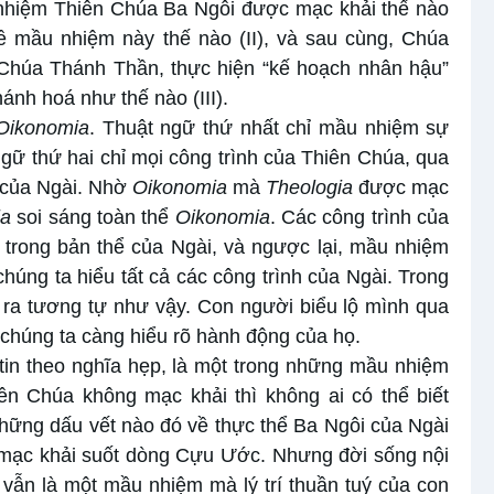
u nhiệm Thiên Chúa Ba Ngôi được mạc khải thế nào
 về mầu nhiệm này thế nào (II), và sau cùng, Chúa
Chúa Thánh Thần, thực hiện “kế hoạch nhân hậu”
ánh hoá như thế nào (III).
Oikonomia
. Thuật ngữ thứ nhất chỉ mầu nhiệm sự
gữ thứ hai chỉ mọi công trình của Thiên Chúa, qua
g của Ngài. Nhờ
Oikonomia
mà
Theologia
được mạc
ia
soi sáng toàn thể
Oikonomia
. Các công trình của
 trong bản thể của Ngài, và ngược lại, mầu nhiệm
chúng ta hiểu tất cả các công trình của Ngài. Trong
 ra tương tự như vậy. Con người biểu lộ mình qua
 chúng ta càng hiểu rõ hành động của họ.
in theo nghĩa hẹp, là một trong những mầu nhiệm
n Chúa không mạc khải thì không ai có thể biết
những dấu vết nào đó về thực thể Ba Ngôi của Ngài
i mạc khải suốt dòng Cựu Ước. Nhưng đời sống nội
 vẫn là một mầu nhiệm mà lý trí thuần tuý của con