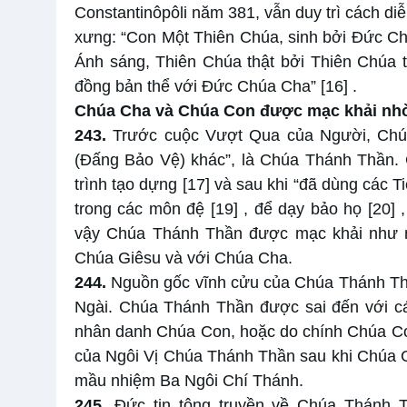
Constantinôpôli năm 381, vẫn duy trì cách diễ
xưng: “Con Một Thiên Chúa, sinh bởi Đức Ch
Ánh sáng, Thiên Chúa thật bởi Thiên Chúa t
đồng bản thể với Đức Chúa Cha”
[16]
.
Chúa Cha và Chúa Con được mạc khải nh
243.
Trước cuộc Vượt Qua của Người, Chúa
(Đấng Bảo Vệ) khác”, là Chúa Thánh Thần.
trình tạo dựng
[17]
và sau khi “đã dùng các Ti
trong các môn đệ
[19]
, để dạy bảo họ
[20]
vậy Chúa Thánh Thần được mạc khải như mộ
Chúa Giêsu và với Chúa Cha.
244.
Nguồn gốc vĩnh cửu của Chúa Thánh Thần
Ngài. Chúa Thánh Thần được sai đến với c
nhân danh Chúa Con, hoặc do chính Chúa Co
của Ngôi Vị Chúa Thánh Thần sau khi Chúa G
mầu nhiệm Ba Ngôi Chí Thánh.
245.
Đức tin tông truyền về Chúa Thánh 