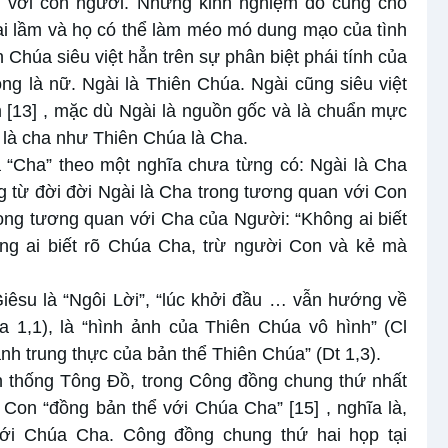
i với con người. Nhưng kinh nghiệm đó cũng cho
i lầm và họ có thể làm méo mó dung mạo của tình
 Chúa siêu việt hẳn trên sự phân biệt phái tính của
 là nữ. Ngài là Thiên Chúa. Ngài cũng siêu việt
m
[13]
, mặc dù Ngài là nguồn gốc và là chuẩn mực
 là cha như Thiên Chúa là Cha.
“Cha” theo một nghĩa chưa từng có: Ngài là Cha
 từ đời đời Ngài là Cha trong tương quan với Con
rong tương quan với Cha của Người: “Không ai biết
ng ai biết rõ Chúa Cha, trừ người Con và kẻ mà
êsu là “Ngôi Lời”, “lúc khởi đầu … vẫn hướng về
 1,1), là “hình ảnh của Thiên Chúa vô hình” (Cl
ảnh trung thực của bản thể Thiên Chúa” (Dt 1,3).
n thống Tông Đồ, trong Công đồng chung thứ nhất
 Con “đồng bản thể với Chúa Cha”
[15]
, nghĩa là,
ới Chúa Cha. Công đồng chung thứ hai họp tại