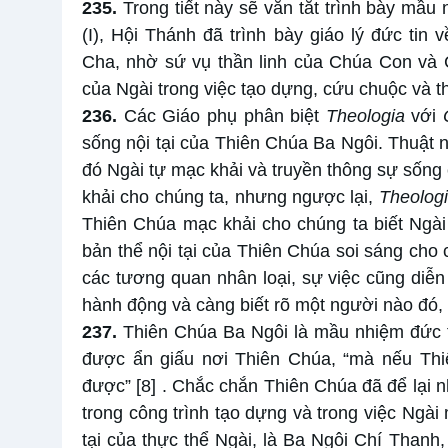
235.
Trong tiết này sẽ vắn tắt trình bày mầ
(I), Hội Thánh đã trình bày giáo lý đức tin
Cha, nhờ sứ vụ thần linh của Chúa Con và 
của Ngài trong việc tạo dựng, cứu chuộc và th
236.
Các Giáo phụ phân biệt
Theologia
với
sống nội tại của Thiên Chúa Ba Ngôi. Thuật n
đó Ngài tự mạc khải và truyền thông sự sốn
khải cho chúng ta, nhưng ngược lại,
Theolog
Thiên Chúa mạc khải cho chúng ta biết Ngài
bản thể nội tại của Thiên Chúa soi sáng cho 
các tương quan nhân loại, sự việc cũng diễn
hành động và càng biết rõ một người nào đó,
237.
Thiên Chúa Ba Ngôi là mầu nhiệm đức t
được ẩn giấu nơi Thiên Chúa, “mà nếu Thiê
được”
[8]
. Chắc chắn Thiên Chúa đã để lại 
trong công trình tạo dựng và trong việc Ngà
tại của thực thể Ngài, là Ba Ngôi Chí Thanh,