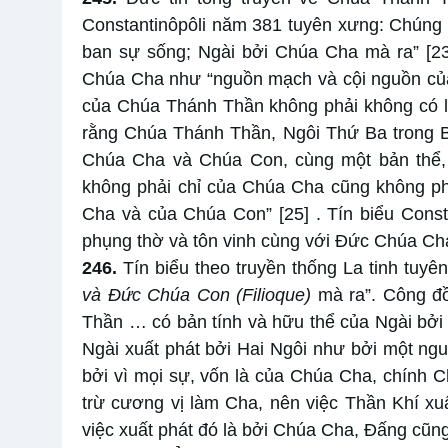
Constantinôpôli năm 381 tuyên xưng: Chúng t
ban sự sống; Ngài bởi Chúa Cha mà ra”
[2
Chúa Cha như “nguồn mạch và cội nguồn của 
của Chúa Thánh Thần không phải không có li
rằng Chúa Thánh Thần, Ngôi Thứ Ba trong B
Chúa Cha và Chúa Con, cùng một bản thể, c
không phải chỉ của Chúa Cha cũng không ph
Cha và của Chúa Con”
[25]
. Tín biểu Cons
phụng thờ và tôn vinh cùng với Đức Chúa C
246.
Tín biểu theo truyền thống La tinh tu
và Đức Chúa Con (Filioque)
mà ra”. Công đồ
Thần … có bản tính và hữu thể của Ngài bởi 
Ngài xuất phát bởi Hai Ngôi như bởi một ngu
bởi vì mọi sự, vốn là của Chúa Cha, chính 
trừ cương vị làm Cha, nên việc Thần Khí xu
việc xuất phát đó là bởi Chúa Cha, Đấng cũng