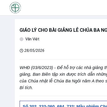
GIÁO LÝ CHO BÀI GIẢNG LỄ CHÚA BA N
Văn Việt
28/05/2026
WHĐ (03/6/2023) - Để hỗ trợ các nhà giảng th
giảng, Ban Biên tập xin được trích dẫn nhữn
của Chúa nhật lễ Chúa Ba Ngôi năm A theo s
Bí tích.
Số 202, 232-260, 684, 732: Mầu nhiệm Ch