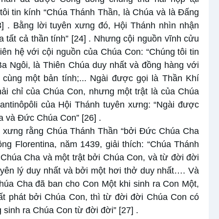
ôi tin kính “Chúa Thánh Thần, là Chúa và là Đấng
3]
. Bằng lời tuyên xưng đó, Hội Thánh nhìn nhận
tất cả thần tính”
[24]
. Nhưng cội nguồn vĩnh cửu
ên hệ với cội nguồn của Chúa Con: “Chúng tôi tin
a Ngôi, là Thiên Chúa duy nhất và đồng hàng với
ùng một bản tính;... Ngài được gọi là Thần Khí
ải chỉ của Chúa Con, nhưng một trật là của Chúa
tantinôpôli của Hội Thánh tuyên xưng: “Ngài được
ha và Đức Chúa Con”
[26]
.
yên xưng rằng Chúa Thánh Thần “bởi Đức Chúa Cha
ng Florentina, năm 1439, giải thích: “Chúa Thánh
Chúa Cha và một trật bởi Chúa Con, và từ đời đời
yên lý duy nhất và bởi một hơi thở duy nhất…. Và
Chúa Cha đã ban cho Con Một khi sinh ra Con Một,
ất phát bởi Chúa Con, thì từ đời đời Chúa Con có
 sinh ra Chúa Con từ đời đời”
[27]
.