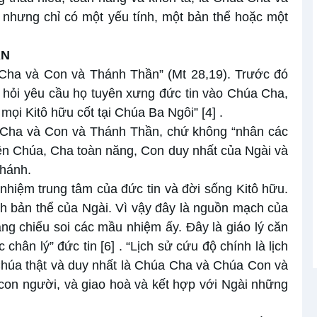
nhưng chỉ có một yếu tính, một bản thể hoặc một
ẦN
Cha và Con và Thánh Thần” (Mt 28,19). Trước đó
câu hỏi yêu cầu họ tuyên xưng đức tin vào Chúa Cha,
ọi Kitô hữu cốt tại Chúa Ba Ngôi”
[4]
.
 Cha và Con và Thánh Thần, chứ không “nhân các
hiên Chúa, Cha toàn năng, Con duy nhất của Ngài và
Thánh.
iệm trung tâm của đức tin và đời sống Kitô hữu.
h bản thể của Ngài. Vì vậy đây là nguồn mạch của
ng chiếu soi các mầu nhiệm ấy. Đây là giáo lý căn
 chân lý” đức tin
[6]
. “Lịch sử cứu độ chính là lịch
húa thật và duy nhất là Chúa Cha và Chúa Con và
on người, và giao hoà và kết hợp với Ngài những