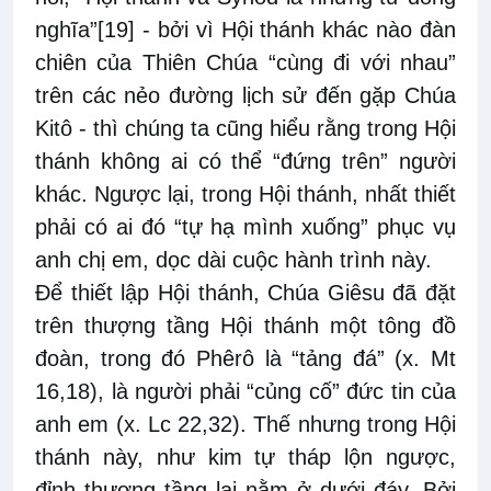
nghĩa”
[19]
- bởi vì Hội thánh khác nào đàn
chiên của Thiên Chúa “cùng đi với nhau”
trên các nẻo đường lịch sử đến gặp Chúa
Kitô - thì chúng ta cũng hiểu rằng trong Hội
thánh không ai có thể “đứng trên” người
khác. Ngược lại, trong Hội thánh, nhất thiết
phải có ai đó “tự hạ mình xuống” phục vụ
anh chị em, dọc dài cuộc hành trình này.
Để thiết lập Hội thánh, Chúa Giêsu đã đặt
trên thượng tầng Hội thánh một tông đồ
đoàn, trong đó Phêrô là “tảng đá” (x. Mt
16,18), là người phải “củng cố” đức tin của
anh em (x. Lc 22,32). Thế nhưng trong Hội
thánh này, như kim tự tháp lộn ngược,
đỉnh thượng tầng lại nằm ở dưới đáy. Bởi