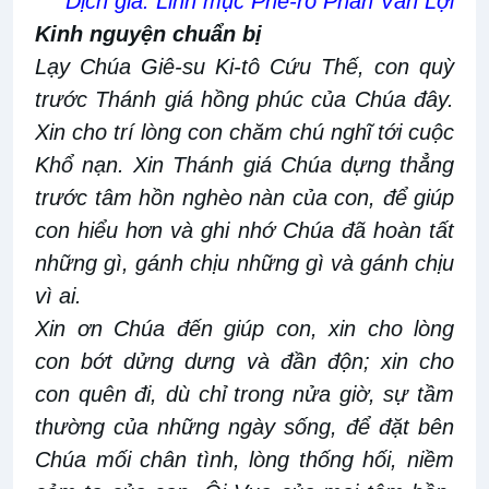
Dịch giả: Linh mục Phê-rô Phan Văn Lợi
Kinh nguyện chuẩn bị
Lạy Chúa Giê-su Ki-tô Cứu Thế, con quỳ
trước Thánh giá hồng phúc của Chúa đây.
Xin cho trí lòng con chăm chú nghĩ tới cuộc
Khổ nạn. Xin Thánh giá Chúa dựng thẳng
trước tâm hồn nghèo nàn của con, để giúp
con hiểu hơn và ghi nhớ Chúa đã hoàn tất
những gì, gánh chịu những gì và gánh chịu
vì ai.
Xin ơn Chúa đến giúp con, xin cho lòng
con bớt dửng dưng và đần độn; xin cho
con quên đi, dù chỉ trong nửa giờ, sự tầm
thường của những ngày sống, để đặt bên
Chúa mối chân tình, lòng thống hối, niềm