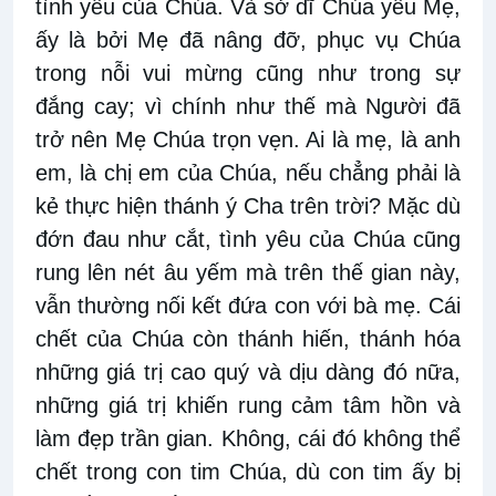
tình yêu của Chúa. Và sở dĩ Chúa yêu Mẹ,
ấy là bởi Mẹ đã nâng đỡ, phục vụ Chúa
trong nỗi vui mừng cũng như trong sự
đắng cay; vì chính như thế mà Người đã
trở nên Mẹ Chúa trọn vẹn. Ai là mẹ, là anh
em, là chị em của Chúa, nếu chẳng phải là
kẻ thực hiện thánh ý Cha trên trời? Mặc dù
đớn đau như cắt, tình yêu của Chúa cũng
rung lên nét âu yếm mà trên thế gian này,
vẫn thường nối kết đứa con với bà mẹ. Cái
chết của Chúa còn thánh hiến, thánh hóa
những giá trị cao quý và dịu dàng đó nữa,
những giá trị khiến rung cảm tâm hồn và
làm đẹp trần gian. Không, cái đó không thể
chết trong con tim Chúa, dù con tim ấy bị