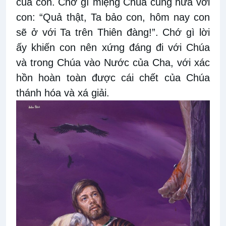
của con. Chớ gì miệng Chúa cũng hứa với
con: “Quả thật, Ta bảo con, hôm nay con
sẽ ở với Ta trên Thiên đàng!”. Chớ gì lời
ấy khiến con nên xứng đáng đi với Chúa
và trong Chúa vào Nước của Cha, với xác
hồn hoàn toàn được cái chết của Chúa
thánh hóa và xá giải.