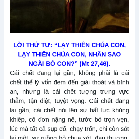
LỜI THỨ TƯ: “LẠY THIÊN CHÚA CON,
LẠY THIÊN CHÚA CON, NHÂN SAO
NGÀI BỎ CON?” (Mt 27,46).
Cái chết đang lại gần, không phải là cái
chết thể lý vốn đem đến giải thoát và bình
an, nhưng là cái chết tượng trưng vực
thẳm, tận diệt, tuyệt vọng. Cái chết đang
lại gần, cái chết nói lên sự bất lực khủng
khiếp, cô đơn nặng nề, tước bỏ trọn vẹn,
lúc mà tất cả sụp đổ, chạy trốn, chỉ còn sót
lại một sự ruồng bỏ chua xót, đau thương.