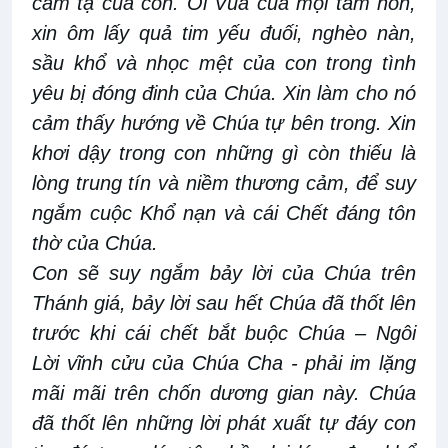
cảm tạ của con. Ôi Vua của mọi tâm hồn,
xin ôm lấy quả tim yếu đuối, nghèo nàn,
sầu khổ và nhọc mệt của con trong tình
yêu bị đóng đinh của Chúa. Xin làm cho nó
cảm thấy hướng về Chúa tự bên trong. Xin
khơi dậy trong con những gì còn thiếu là
lòng trung tín và niềm thương cảm, để suy
ngắm cuộc Khổ nạn và cái Chết đáng tôn
thờ của Chúa.
Con sẽ suy ngắm bảy lời của Chúa trên
Thánh giá, bảy lời sau hết Chúa đã thốt lên
trước khi cái chết bắt buộc Chúa – Ngôi
Lời vĩnh cửu của Chúa Cha - phải im lặng
mãi mãi trên chốn dương gian này. Chúa
đã thốt lên những lời phát xuất tự đáy con