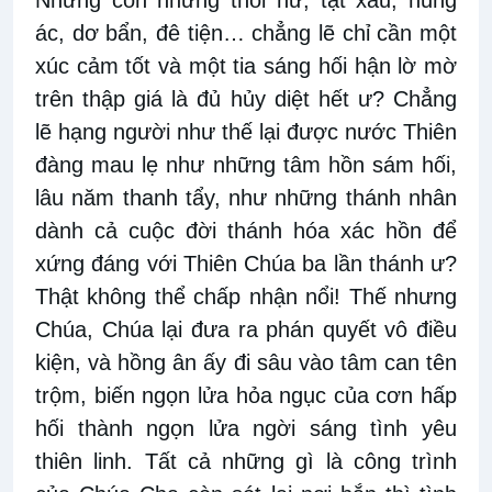
Nhưng còn những thói hư, tật xấu, hung
ác, dơ bẩn, đê tiện… chẳng lẽ chỉ cần một
xúc cảm tốt và một tia sáng hối hận lờ mờ
trên thập giá là đủ hủy diệt hết ư? Chẳng
lẽ hạng người như thế lại được nước Thiên
đàng mau lẹ như những tâm hồn sám hối,
lâu năm thanh tẩy, như những thánh nhân
dành cả cuộc đời thánh hóa xác hồn để
xứng đáng với Thiên Chúa ba lần thánh ư?
Thật không thể chấp nhận nổi! Thế nhưng
Chúa, Chúa lại đưa ra phán quyết vô điều
kiện, và hồng ân ấy đi sâu vào tâm can tên
trộm, biến ngọn lửa hỏa ngục của cơn hấp
hối thành ngọn lửa ngời sáng tình yêu
thiên linh. Tất cả những gì là công trình