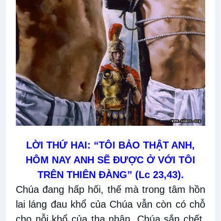
LỜI THỨ HAI: “TÔI BẢO THẬT ANH,
HÔM NAY ANH SẼ ĐƯỢC Ở VỚI TÔI
TRÊN THIÊN ĐÀNG” (Lc 23,43).
Chúa đang hấp hối, thế mà trong tâm hồn
lai láng đau khổ của Chúa vẫn còn có chỗ
cho nỗi khổ của tha nhân. Chúa sắp chết,