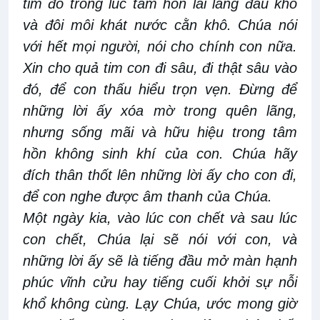
tim đó trong lúc tâm hồn lai láng đau khổ
và đôi môi khát nước cằn khô. Chúa nói
với hết mọi người, nói cho chính con nữa.
Xin cho quả tim con đi sâu, đi thật sâu vào
đó, để con thấu hiểu trọn vẹn. Đừng để
những lời ấy xóa mờ trong quên lãng,
nhưng sống mãi và hữu hiệu trong tâm
hồn không sinh khí của con. Chúa hãy
đích thân thốt lên những lời ấy cho con đi,
để con nghe được âm thanh của Chúa.
Một ngày kia, vào lúc con chết và sau lúc
con chết, Chúa lại sẽ nói với con, và
những lời ấy sẽ là tiếng đầu mở màn hạnh
phúc vĩnh cửu hay tiếng cuối khởi sự nỗi
khổ không cùng. Lạy Chúa, ước mong giờ