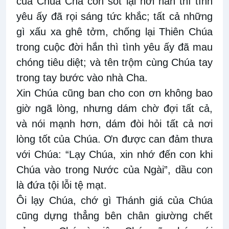
của Chúa Cha còn sót lại nơi hắn thì tình
yêu ấy đã rọi sáng tức khắc; tất cả những
gì xấu xa ghê tởm, chống lại Thiên Chúa
trong cuộc đời hắn thì tình yêu ấy đã mau
chóng tiêu diệt; và tên trộm cùng Chúa tay
trong tay bước vào nhà Cha.
Xin Chúa cũng ban cho con ơn không bao
giờ ngã lòng, nhưng dám chờ đợi tất cả,
và nói mạnh hơn, dám đòi hỏi tất cả nơi
lòng tốt của Chúa. Ơn được can đảm thưa
với Chúa: “Lạy Chúa, xin nhớ đến con khi
Chúa vào trong Nước của Ngài”, dầu con
là đứa tội lỗi tệ mạt.
Ôi lạy Chúa, chớ gì Thánh giá của Chúa
cũng dựng thẳng bên chân giường chết