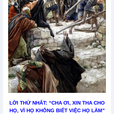
LỜI THỨ NHẤT: “CHA ƠI, XIN THA CHO
HỌ, VÌ HỌ KHÔNG BIẾT VIỆC HỌ LÀM”