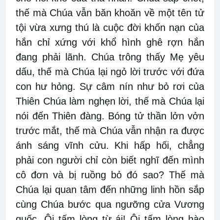
thế mà Chúa vẫn băn khoăn về một tên tử
tội vừa xưng thú là cuộc đời khốn nạn của
hắn chỉ xứng với khổ hình ghê rợn hắn
đang phải lãnh. Chúa trông thấy Mẹ yêu
dấu, thế mà Chúa lại ngỏ lời trước với đứa
con hư hỏng. Sự câm nín như bỏ rơi của
Thiên Chúa làm nghẹn lời, thế mà Chúa lại
nói đến Thiên đàng. Bóng tử thần lởn vởn
trước mắt, thế mà Chúa vẫn nhận ra được
ánh sáng vĩnh cửu. Khi hấp hối, chẳng
phải con người chỉ còn biết nghĩ đến mình
cô đơn và bị ruồng bỏ đó sao? Thế mà
Chúa lại quan tâm đến những linh hồn sắp
cùng Chúa bước qua ngưỡng cửa Vương
quốc. Ôi tấm lòng từ ái! Ôi tấm lòng hào