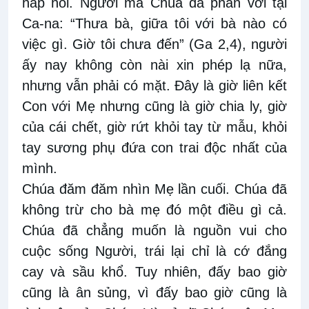
hấp hối. Người mà Chúa đã phán với tại
Ca-na: “Thưa bà, giữa tôi với bà nào có
việc gì. Giờ tôi chưa đến” (Ga 2,4), người
ấy nay không còn nài xin phép lạ nữa,
nhưng vẫn phải có mặt. Đây là giờ liên kết
Con với Mẹ nhưng cũng là giờ chia ly, giờ
của cái chết, giờ rứt khỏi tay từ mẫu, khỏi
tay sương phụ đứa con trai độc nhất của
mình.
Chúa đăm đăm nhìn Mẹ lần cuối. Chúa đã
không trừ cho bà mẹ đó một điều gì cả.
Chúa đã chẳng muốn là nguồn vui cho
cuộc sống Người, trái lại chỉ là cớ đắng
cay và sầu khổ. Tuy nhiên, đấy bao giờ
cũng là ân sủng, vì đấy bao giờ cũng là