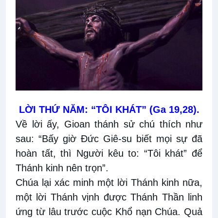
LỜI THỨ NĂM: “TÔI KHÁT” (Ga 19,28).
Về lời ấy, Gioan thánh sử chú thích như
sau: “Bấy giờ Đức Giê-su biết mọi sự đã
hoàn tất, thì Người kêu to: “Tôi khát” để
Thánh kinh nên trọn”.
Chúa lại xác minh một lời Thánh kinh nữa,
một lời Thánh vịnh được Thánh Thần linh
ứng từ lâu trước cuộc Khổ nạn Chúa. Quả