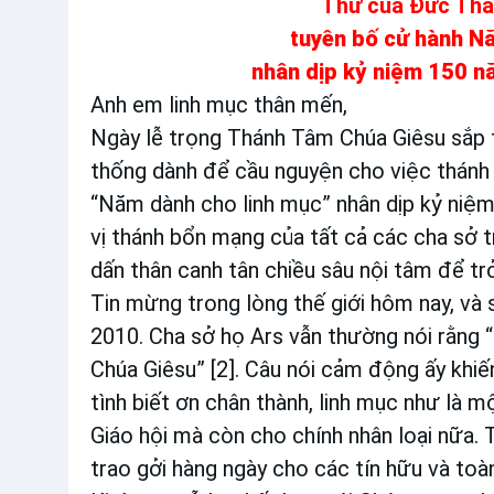
Thư của Đức Thá
tuyên bố cử hành N
nhân dịp kỷ niệm 150 n
Anh em linh mục thân mến,
Ngày lễ trọng Thánh Tâm Chúa Giêsu sắp t
thống dành để cầu nguyện cho việc thánh 
“Năm dành cho linh mục” nhân dịp kỷ niệm
vị thánh bổn mạng của tất cả các cha sở t
dấn thân canh tân chiều sâu nội tâm để t
Tin mừng trong lòng thế giới hôm nay, và 
2010. Cha sở họ Ars vẫn thường nói rằng 
Chúa Giêsu” [2]. Câu nói cảm động ấy khiế
tình biết ơn chân thành, linh mục như là
Giáo hội mà còn cho chính nhân loại nữa.
trao gởi hàng ngày cho các tín hữu và toà