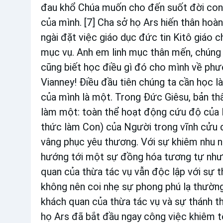
đau khổ Chúa muốn cho đến suốt đời con!”
của mình. [7] Cha sở họ Ars hiến thân hoà
ngài đặt việc giáo dục đức tin Kitô giáo
mục vụ. Anh em linh mục thân mến, chúng 
cũng biết học điều gì đó cho mình về ph
Vianney! Điều đầu tiên chúng ta cần học l
của mình là một. Trong Đức Giêsu, bản th
làm một: toàn thể hoạt động cứu độ của Ng
thức làm Con) của Người trong vĩnh cửu đ
vâng phục yêu thương. Với sự khiêm nhu n
hướng tới một sự đồng hóa tương tự như t
quan của thừa tác vụ vẫn độc lập với sự t
không nên coi nhẹ sự phong phú lạ thường
khách quan của thừa tác vụ và sự thánh th
họ Ars đã bắt đầu ngay công việc khiêm t