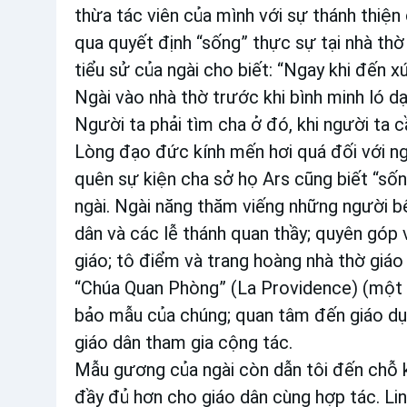
thừa tác viên của mình với sự thánh thiện 
qua quyết định “sống” thực sự tại nhà thờ
tiểu sử của ngài cho biết: “Ngay khi đến x
Ngài vào nhà thờ trước khi bình minh ló dạ
Người ta phải tìm cha ở đó, khi người ta cầ
Lòng đạo đức kính mến hơi quá đối với ngà
quên sự kiện cha sở họ Ars cũng biết “số
ngài. Ngài năng thăm viếng những người b
dân và các lễ thánh quan thầy; quyên góp 
giáo; tô điểm và trang hoàng nhà thờ giá
“Chúa Quan Phòng” (La Providence) (một 
bảo mẫu của chúng; quan tâm đến giáo dục
giáo dân tham gia cộng tác.
Mẫu gương của ngài còn dẫn tôi đến chỗ 
đầy đủ hơn cho giáo dân cùng hợp tác. Li