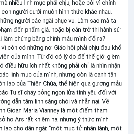
 nhiều linh mục phải chịu, hoặc bởi vì chính
 con người dưới muôn hình thức khác nhau,
h những người các ngài phục vụ. Làm sao mà ta
phạm đến phẩm giá, hoặc bị cản trở thi hành sứ
hải làm chứng bằng chính máu mình đổ ra?
vì còn có những nơi Giáo hội phải chịu đau khổ
iên của mình. Từ đó có lý do để thế giới gièm
 điều hữu ích nhất không phải chỉ là nhìn nhận
các linh mục của mình, nhưng còn là canh tân
lớn lao của Thiên Chúa, thể hiện qua gương mẫu
ác Tu sĩ cháy bỏng ngọn lửa tình yêu đối với
ng dẫn tâm linh sáng chói và nhẫn nại. Về
ánh Gioan Maria Vianney là một điểm tham
 sở họ Ars rất khiêm hạ, nhưng ý thức mình
ớn lao cho dân ngài: “một mục tử nhân lành, một