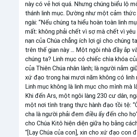
này có vẻ hơi quá. Nhưng chúng biểu lộ mộ
thánh linh mục. Dường như một cảm thức 
ngài: “Nếu chúng ta hiểu hoàn toàn linh mụ
mất: không phải chết vì sợ mà chết vì yêu 
nạn của Chúa chẳng ích lợi gì cho chúng ta
trên thế gian này ... Một ngôi nhà đầy ắp
chúng ta? Linh mục có chiếc chìa khóa của 
của Thiên Chúa nhân lành; là người nắm giữ
xứ đạo trong hai mươi năm không có linh m
Linh mục không là linh mục cho mình mà là
Khi đến Ars, một ngôi làng 230 cư dân, n
một nơi tình trạng thực hành đạo tồi tệ: “
cha là người phải đem điều ấy đến cho họ”
cho Chúa Kitô hiện diện giữa họ bằng các
“[Lạy Chúa của con], xin cho xứ đạo con 