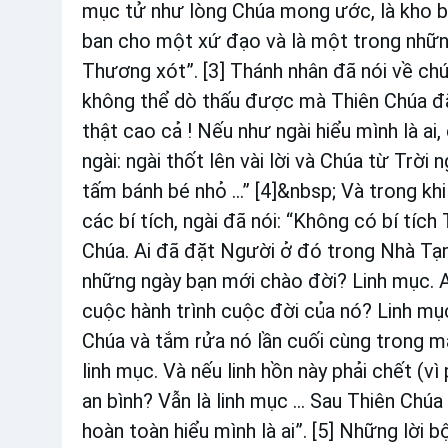
mục tử như lòng Chúa mong ước, là kho bá
ban cho một xứ đạo và là một trong nhữn
Thương xót”. [3] Thánh nhân đã nói về chứ
không thể dò thấu được mà Thiên Chúa đã ủ
thật cao cả ! Nếu như ngài hiểu mình là ai,
ngài: ngài thốt lên vài lời và Chúa từ Trờ
tấm bánh b
é
nhỏ ...” [4]
&nbsp;
Và trong khi
các bí tích, ngài đã nói: “Không có bí tíc
Chúa. Ai đã đặt Người ở đó trong Nhà Tạm 
những ngày bạn mới chào đời? Linh mục. A
cuộc hành trình cuộc đời của nó? Linh mục
Chúa và tắm rửa nó lần cuối cùng trong m
linh mục. Và nếu linh hồn này phải chết (vì
an bình? Vẫn là linh mục ... Sau Thiên Chúa 
hoàn toàn hiểu mình là ai”. [5] Những lời b