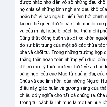
được nhắc nhớ đến vô số những đau khổ mà
họ chia sẻ những kinh nghiệm đau khổ của
hoặc bởi vì các ngài bị hiểu lầm bởi chín
lại có thể quên được các linh mục bị xúc 
vụ của mình, hoặc bị bách hại thậm chí p
Cũng thật đáng buồn và xót xa khôn nguôi 
do sự bất trung của một số các thừa tác v
pha và chối từ. Trong những trường hợp đó
thẳng thắn hoàn toàn những yếu đuối của 
để có một ý thức mới vui tươi về ân huệ 
sáng ngời của các Mục tử quảng đại, của c
Chúa và các linh hồn, của những Người Hướ
điều này, giáo huấn và gương sáng của th
chiếu có ý nghĩa cho tất cả chúng ta. Cha
trong tư cách là linh mục là một ân huệ l