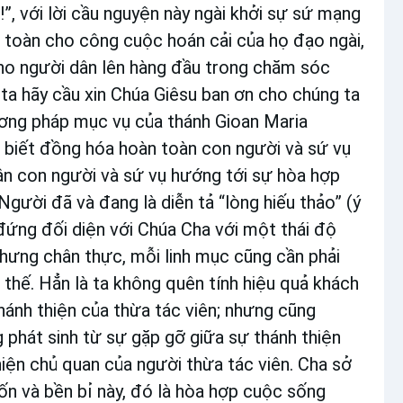
, với lời cầu nguyện này ngài khởi sự sứ mạng
n toàn cho công cuộc hoán cải của họ đạo ngài,
 cho người dân lên hàng đầu trong chăm sóc
ta hãy cầu xin Chúa Giêsu ban ơn cho chúng ta
ương pháp mục vụ của thánh Gioan Maria
à biết đồng hóa hoàn toàn con người và sứ vụ
ân con người và sứ vụ hướng tới sự hòa hợp
ười đã và đang là diễn tả “lòng hiếu thảo” (ý
ứng đối diện với Chúa Cha với một thái độ
hưng chân thực, mỗi linh mục cũng cần phải
hế. Hẳn là ta không quên tính hiệu quả khách
hánh thiện của thừa tác viên; nhưng cũng
 phát sinh từ sự gặp gỡ giữa sự thánh thiện
iện chủ quan của người thừa tác viên. Cha sở
ốn và bền bỉ này, đó là hòa hợp cuộc sống