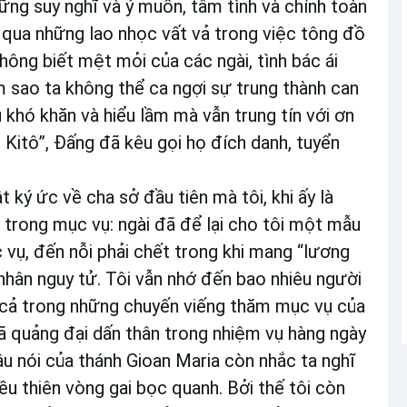
ững suy nghĩ và ý muốn, tâm tình và chính toàn
ỏ qua những lao nhọc vất vả trong việc tông đồ
ông biết mệt mỏi của các ngài, tình bác ái
 sao ta không thể ca ngợi sự trung thành can
khó khăn và hiểu lầm mà vẫn trung tín với ơn
Kitô”, Đấng đã kêu gọi họ đích danh, tuyển
 ký ức về cha sở đầu tiên mà tôi, khi ấy là
 trong mục vụ: ngài đã để lại cho tôi một mẫu
vụ, đến nỗi phải chết trong khi mang “lương
hân nguy tử. Tôi vẫn nhớ đến bao nhiêu người
 cả trong những chuyến viếng thăm mục vụ của
ã quảng đại dấn thân trong nhiệm vụ hàng ngày
u nói của thánh Gioan Maria còn nhắc ta nghĩ
ều thiên vòng gai bọc quanh. Bởi thế tôi còn