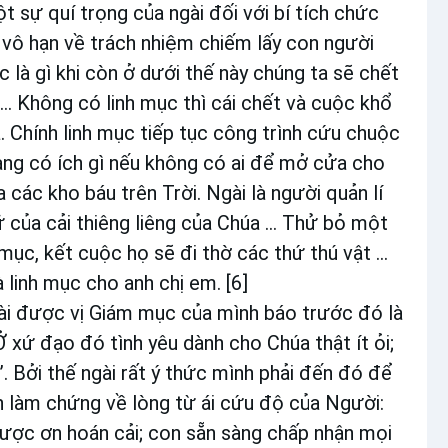
t sự quí trọng của ngài đối với bí tích chức
vô hạn về trách nhiệm chiếm lấy con người
c là gì khi còn ở dưới thế này chúng ta sẽ chết
... Không có linh mục thì cái chết và cuộc khổ
. Chính linh mục tiếp tục công trình cứu chuộc
 vàng có ích gì nếu không có ai để mở cửa cho
các kho báu trên Trời. Ngài là người quản lí
 của cải thiêng liêng của Chúa ... Thử bỏ một
ục, kết cuộc họ sẽ đi thờ các thứ thú vật ...
 linh mục cho anh chị em. [6]
gài được vị Giám mục của mình báo trước đó là
Ở xứ đạo đó tình yêu dành cho Chúa thật ít ỏi;
. Bởi thế ngài rất ý thức mình phải đến đó để
h làm chứng về lòng từ ái cứu độ của Người:
được ơn hoán cải; con sẵn sàng chấp nhận mọi