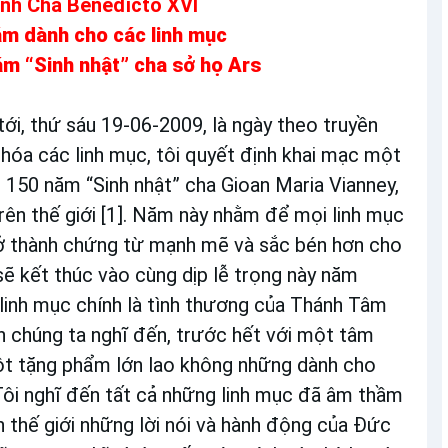
nh Cha Bênêđictô XVI
ăm dành cho các linh mục
ăm “Sinh nhật” cha sở họ Ars
ới, thứ sáu 19-06-2009, là ngày theo truyền
hóa các linh mục, tôi quyết định khai mạc một
 150 năm “Sinh nhật” cha Gioan Maria Vianney,
rên thế giới [1]. Năm này nhằm để mọi linh mục
rở thành chứng từ mạnh mẽ và sắc bén hơn cho
sẽ kết thúc vào cùng dịp lễ trọng này năm
“linh mục chính là tình thương của Thánh Tâm
n chúng ta nghĩ đến, trước hết với một tâm
 một tặng phẩm lớn lao không những dành cho
 Tôi nghĩ đến tất cả những linh mục đã âm thầm
n thế giới những lời nói và hành động của Đức