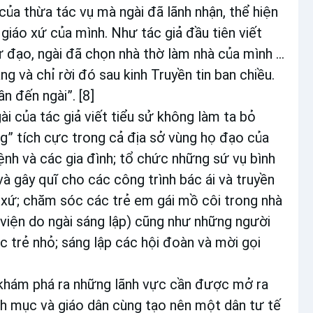
của thừa tác vụ mà ngài đã lãnh nhận, thể hiện
 giáo xứ của mình. Như tác giả đầu tiên viết
ứ đạo, ngài đã chọn nhà thờ làm nhà của mình ...
ng và chỉ rời đó sau kinh Truyền tin ban chiều.
n đến ngài”. [8]
i của tác giả viết tiểu sử không làm ta bỏ
ng” tích cực trong cả địa sở vùng họ đạo của
ệnh và các gia đình; tổ chức những sứ vụ bình
và gây quĩ cho các công trình bác ái và truyền
o xứ; chăm sóc các trẻ em gái mồ côi trong nhà
viện do ngài sáng lập) cũng như những người
 trẻ nhỏ; sáng lập các hội đoàn và mời gọi
khám phá ra những lãnh vực cần được mở ra
nh mục và giáo dân cùng tạo nên một dân tư tế