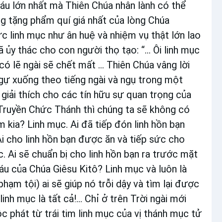
u lớn nhất mà Thiên Chúa nhân lành có thể
g tặng phẩm quí giá nhất của lòng Chúa
c linh mục như ân huệ và nhiệm vụ thật lớn lao
y thác cho con người thọ tạo: “... Ôi linh mục
 có lẽ ngài sẽ chết mất ... Thiên Chúa vâng lời
i ngự xuống theo tiếng ngài và ngụ trong một
 giải thích cho các tín hữu sự quan trọng của
h Truyền Chức Thánh thì chúng ta sẽ không có
kia? Linh mục. Ai đã tiếp đón linh hồn bạn
i cho linh hồn bạn được ăn và tiếp sức cho
. Ai sẽ chuẩn bị cho linh hồn bạn ra trước mặt
áu của Chúa Giêsu Kitô? Linh mục và luôn là
 phạm tội) ai sẽ giúp nó trỗi dậy và tìm lại được
linh mục là tất cả!... Chỉ ở trên Trời ngài mới
ộc phát từ trái tim linh mục của vị thánh mục tử