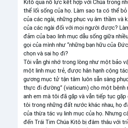
Kitô qua nỗ lực kết hợp với Chúa trong nh
thể lối sống của họ. Làm sao ta có thể b
của các ngài, những phục vụ âm thầm và kh
của các ngài đối với mọi người được? Làm
đảm của bao linh mục dẫu sống giữa nhiều 
gọi của mình như “những bạn hữu của Đức 
chọn và sai họ đi?
Tôi vẫn ghi nhớ trong lòng như một bảo vật
một linh mục trẻ, được hân hạnh cộng tác
gương mục tử tận tâm luôn sẵn sàng phục 
thực đi đường” (viaticum) cho một bệnh n
anh em mà tôi đã gặp và vẫn tiếp tục gặp
tôi trong những đất nước khác nhau, họ đ
của thừa tác vụ linh mục của họ. Nhưng câ
đến Trái Tim Chúa Kitô bị đâm thâu với tri