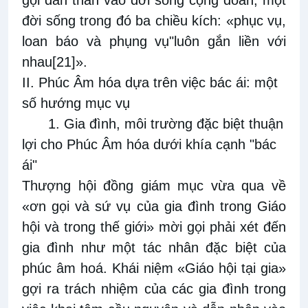
gọi dấn thân vào đời sống cộng đoàn, một
đời sống trong đó ba chiều kích: «phục vụ,
loan báo và phụng vụ"luôn gắn liền với
nhau
[21]
».
II. Phúc Âm hóa dựa trên việc bác ái: một
số hướng mục vụ
1. Gia đình, môi trường đặc biệt thuận
lợi cho Phúc Âm hóa dưới khía cạnh "bác
ái"
Thượng hội đồng giám mục vừa qua về
«ơn gọi và sứ vụ của gia đình trong Giáo
hội và trong thế giới» mời gọi phải xét đến
gia đình như một tác nhân đặc biệt của
phúc âm hoá. Khái niệm «Giáo hội tại gia»
gợi ra trách nhiệm của các gia đình trong