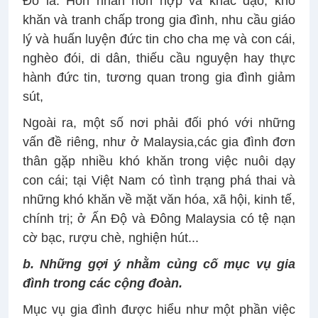
Đó là: Hôn nhân hỗn hợp và khác đạo, khó
khăn và tranh chấp trong gia đình, nhu cầu giáo
lý và huấn luyện đức tin cho cha mẹ và con cái,
nghèo đói, di dân, thiếu cầu nguyện hay thực
hành đức tin, tương quan trong gia đình giảm
sút,
Ngoài ra, một số nơi phải đối phó với những
vấn đề riêng, như ở Malaysia,các gia đình đơn
thân gặp nhiều khó khăn trong việc nuôi dạy
con cái; tại Việt Nam có tình trạng phá thai và
những khó khăn về mặt văn hóa, xã hội, kinh tế,
chính trị; ở Ấn Độ và Đông Malaysia có tệ nạn
cờ bạc, rượu chè, nghiện hút...
b. Những gợi ý nhằm
củng cố mục vụ gia
đình trong các cộng đoàn.
Mục vụ gia đình được hiểu như một phần việc