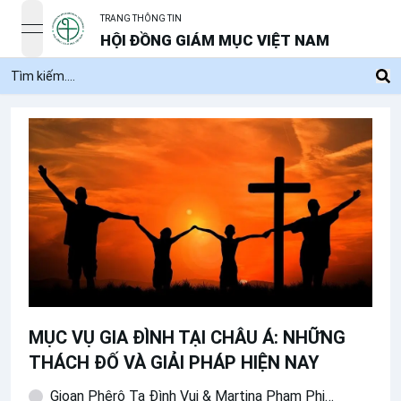
TRANG THÔNG TIN
open navigation menu
HỘI ĐỒNG GIÁM MỤC VIỆT NAM
MỤC VỤ GIA ĐÌNH TẠI CHÂU Á: NHỮNG
THÁCH ĐỐ VÀ GIẢI PHÁP HIỆN NAY
Gioan Phêrô Tạ Đình Vui & Martina Phạm Phi