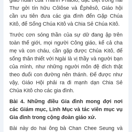
giáo huấn của Thánh Phaolô, đặc biệt trong hai
Thư gởi tín hữu Côlôse và Êphêsô, Giáo hội
cần ưu tiên đưa các gia đình đến Gặp Chúa
Kitô, để Sống Chúa Kitô và Chia Sẻ Chúa Kitô.
Trước cơn sóng thần của sự dữ đang ập trên
toàn thế giới, mọi người Công giáo, kể cả cha
mẹ và con cháu, cần gặp được Chúa Kitô, để
sống thân thiết với Ngài là vị thầy và người bạn
của mình, như những người môn đệ đích thật
theo đuổi con đường nên thánh. Để được như
vậy, Giáo Hội phải ra đi mạnh dạn Chia Sẻ
Chúa Kitô cho các gia đình.
Bài 4. Những điều Gia đình mong đợi nơi
các Giám mục, Linh Mục và tác viên mục vụ
Gia đình trong cộng đoàn giáo xứ.
Bài này do hai ông bà Chan Chee Seung và