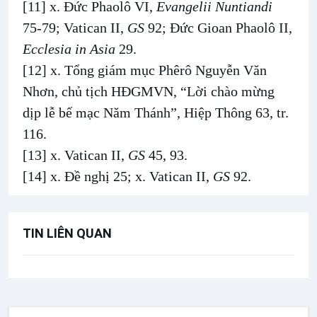
[11]
x. Đức Phaolô VI,
Evangelii Nuntiandi
75-79; Vatican II,
GS
92; Đức Gioan Phaolô II,
Ecclesia in Asia
29.
[12]
x. Tổng giám mục Phêrô Nguyễn Văn
Nhơn, chủ tịch HĐGMVN, “Lời chào mừng
dịp lễ bế mạc Năm Thánh”, Hiệp Thông 63, tr.
116.
[13]
x. Vatican II,
GS
45, 93.
[14]
x. Đề nghị 25; x. Vatican II,
GS
92.
TIN LIÊN QUAN