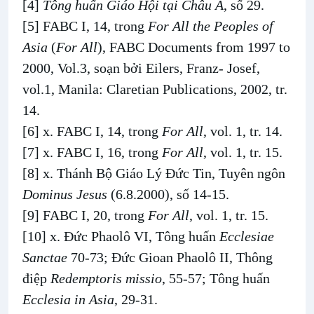
[4]
Tông huấn Giáo Hội tại Châu Á
, số 29.
[5]
FABC I, 14, trong
For All the Peoples of
Asia
(
For All
), FABC Documents from 1997 to
2000, Vol.3, soạn bởi Eilers, Franz- Josef,
vol.1, Manila: Claretian Publications, 2002, tr.
14.
[6]
x. FABC I, 14, trong
For All
, vol. 1, tr. 14.
[7]
x. FABC I, 16, trong
For All
, vol. 1, tr. 15.
[8]
x. Thánh Bộ Giáo Lý Đức Tin, Tuyên ngôn
Dominus Jesus
(6.8.2000), số 14-15.
[9]
FABC I, 20, trong
For All
, vol. 1, tr. 15.
[10]
x. Đức Phaolô VI, Tông huấn
Ecclesiae
Sanctae
70-73; Đức Gioan Phaolô II, Thông
điệp
Redemptoris missio
, 55-57; Tông huấn
Ecclesia in Asia
, 29-31.