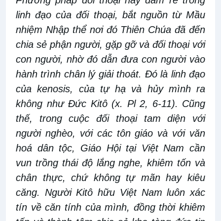
Phương pháp đối thoại này đâm rễ trong
linh đạo của đối thoại, bắt nguồn từ Mầu
nhiệm Nhập thể nơi đó Thiên Chúa đã đến
chia sẻ phận người, gặp gỡ và đối thoại với
con người, nhờ đó dẫn đưa con người vào
hành trình chân lý giải thoát. Đó là linh đạo
của kenosis, của tự hạ và hủy mình ra
không như Đức Kitô (x. Pl 2, 6-11). Cũng
thế, trong cuộc đối thoại tam diện với
người nghèo, với các tôn giáo và với văn
hoá dân tộc, Giáo Hội tại Việt Nam cần
vun trồng thái độ lắng nghe, khiêm tốn và
chân thực, chứ không tự mãn hay kiêu
căng. Người Kitô hữu Việt Nam luôn xác
tín về căn tính của mình, đồng thời khiêm