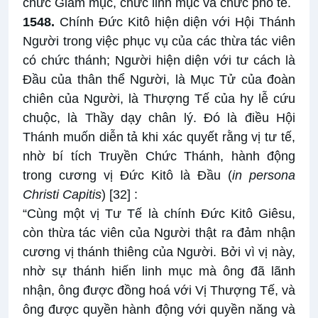
chức Giám mục, chức linh mục và chức phó tế.
1548.
Chính Đức Kitô hiện diện với Hội Thánh
Người trong việc phục vụ của các thừa tác viên
có chức thánh; Người hiện diện với tư cách là
Đầu của thân thể Người, là Mục Tử của đoàn
chiên của Người, là Thượng Tế của hy lễ cứu
chuộc, là Thầy dạy chân lý. Đó là điều Hội
Thánh muốn diễn tả khi xác quyết rằng vị tư tế,
nhờ bí tích Truyền Chức Thánh, hành động
trong cương vị Đức Kitô là Đầu (
in persona
Christi Capitis
)
[32]
:
“Cùng một vị Tư Tế là chính Đức Kitô Giêsu,
còn thừa tác viên của Người thật ra đảm nhận
cương vị thánh thiêng của Người. Bởi vì vị này,
nhờ sự thánh hiến linh mục mà ông đã lãnh
nhận, ông được đồng hoá với Vị Thượng Tế, và
ông được quyền hành động với quyền năng và