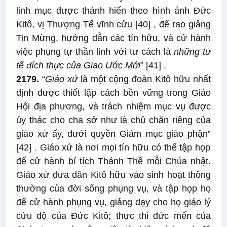
linh mục được thánh hiến theo hình ảnh Đức
Kitô, vị Thượng Tế vĩnh cửu
[40]
, để rao giảng
Tin Mừng, hướng dẫn các tín hữu, và cử hành
việc phụng tự thần linh với tư cách là
những tư
tế đích thực của Giao Ước Mới
”
[41]
.
2179.
“
Giáo xứ
là một cộng đoàn Kitô hữu nhất
định được thiết lập cách bền vững trong Giáo
Hội địa phương, và trách nhiệm mục vụ được
ủy thác cho cha sở như là chủ chăn riêng của
giáo xứ ấy, dưới quyền Giám mục giáo phận”
[42]
. Giáo xứ là nơi mọi tín hữu có thể tập họp
để cử hành bí tích Thánh Thể mỗi Chúa nhật.
Giáo xứ đưa dân Kitô hữu vào sinh hoạt thông
thường của đời sống phụng vụ, và tập họp họ
để cử hành phụng vụ, giảng dạy cho họ giáo lý
cứu độ của Đức Kitô; thực thi đức mến của