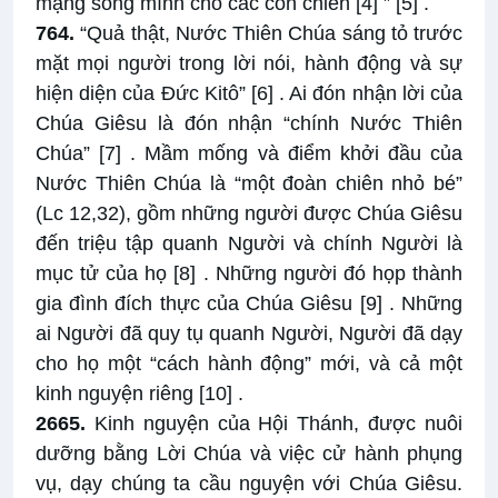
mạng sống mình cho các con chiên
[4]
”
[5]
.
764.
“Quả thật, Nước Thiên Chúa sáng tỏ trước
mặt mọi người trong lời nói, hành động và sự
hiện diện của Đức Kitô”
[6]
. Ai đón nhận lời của
Chúa Giêsu là đón nhận “chính Nước Thiên
Chúa”
[7]
. Mầm mống và điểm khởi đầu của
Nước Thiên Chúa là “một đoàn chiên nhỏ bé”
(Lc 12,32), gồm những người được Chúa Giêsu
đến triệu tập quanh Người và chính Người là
mục tử của họ
[8]
. Những người đó họp thành
gia đình đích thực của Chúa Giêsu
[9]
. Những
ai Người đã quy tụ quanh Người, Người đã dạy
cho họ một “cách hành động” mới, và cả một
kinh nguyện riêng
[10]
.
2665.
Kinh nguyện của Hội Thánh, được nuôi
dưỡng bằng Lời Chúa và việc cử hành phụng
vụ, dạy chúng ta cầu nguyện với Chúa Giêsu.