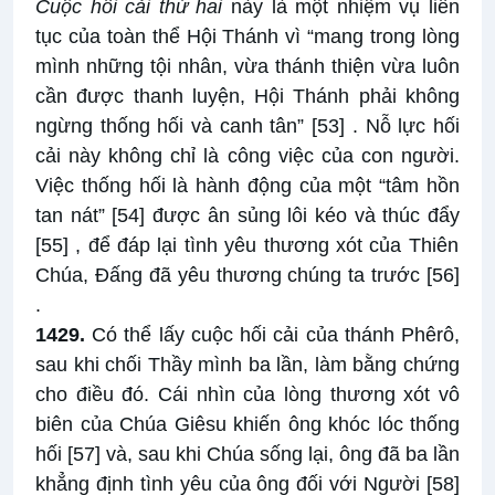
Cuộc hối cải thứ hai
này là một nhiệm vụ liên
tục của toàn thể Hội Thánh vì “mang trong lòng
mình những tội nhân, vừa thánh thiện vừa luôn
cần được thanh luyện, Hội Thánh phải không
ngừng thống hối và canh tân”
[53]
. Nỗ lực hối
cải này không chỉ là công việc của con người.
Việc thống hối là hành động của một “tâm hồn
tan nát”
[54]
được ân sủng lôi kéo và thúc đẩy
[55]
, để đáp lại tình yêu thương xót của Thiên
Chúa, Đấng đã yêu thương chúng ta trước
[56]
.
1429.
Có thể lấy cuộc hối cải của thánh Phêrô,
sau khi chối Thầy mình ba lần, làm bằng chứng
cho điều đó. Cái nhìn của lòng thương xót vô
biên của Chúa Giêsu khiến ông khóc lóc thống
hối
[57]
và, sau khi Chúa sống lại, ông đã ba lần
khẳng định tình yêu của ông đối với Người
[58]