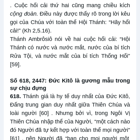
. Cuộc hối cải thứ hai cũng mang chiều kích
cộng đoàn.
Điều này được thấy rõ trong lời kêu
gọi của Chúa với toàn thể Hội Thánh: “Hãy hối
cải!” (Kh 2,5.16).
Thánh Ambrôsiô nói về hai cuộc hối cải: “Hội
Thánh có nước và nước mắt, nước của bí tích
Rửa Tội, và nước mắt của bí tích Thống Hối”
[59]
.
Số 618, 2447: Đức Kitô là gương mẫu trong
sự chịu đựng
618.
Thánh giá là hy tế duy nhất của Đức Kitô,
Đấng trung gian duy nhất giữa Thiên Chúa và
loài người
[60]
. Nhưng bởi vì, trong Ngôi Vị
Thiên Chúa nhập thể của Người, “một cách nào
đó Người đã tự kết hợp với toàn thể mọi người”
[61]
, nên Người đã “ban cho mọi người một