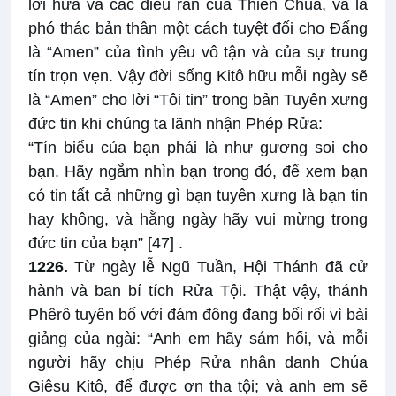
lời hứa và các điều răn của Thiên Chúa, và là
phó thác bản thân một cách tuyệt đối cho Đấng
là “Amen” của tình yêu vô tận và của sự trung
tín trọn vẹn. Vậy đời sống Kitô hữu mỗi ngày sẽ
là “Amen” cho lời “Tôi tin” trong bản Tuyên xưng
đức tin khi chúng ta lãnh nhận Phép Rửa:
“Tín biểu của bạn phải là như gương soi cho
bạn. Hãy ngắm nhìn bạn trong đó, để xem bạn
có tin tất cả những gì bạn tuyên xưng là bạn tin
hay không, và hằng ngày hãy vui mừng trong
đức tin của bạn”
[47]
.
1226.
Từ ngày lễ Ngũ Tuần, Hội Thánh đã cử
hành và ban bí tích Rửa Tội. Thật vậy, thánh
Phêrô tuyên bố với đám đông đang bối rối vì bài
giảng của ngài: “Anh em hãy sám hối, và mỗi
người hãy chịu Phép Rửa nhân danh Chúa
Giêsu Kitô, để được ơn tha tội; và anh em sẽ