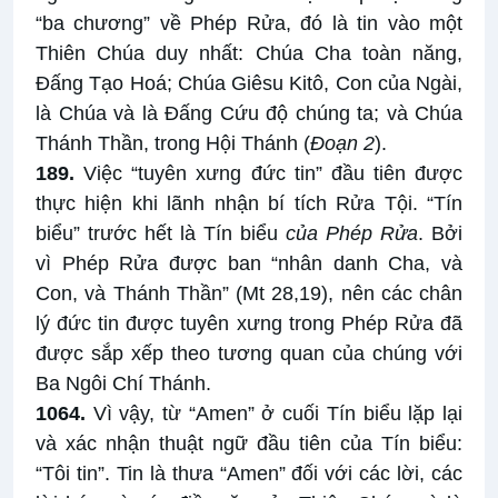
“ba chương” về Phép Rửa, đó là tin vào một
Thiên Chúa duy nhất: Chúa Cha toàn năng,
Đấng Tạo Hoá; Chúa Giêsu Kitô, Con của Ngài,
là Chúa và là Đấng Cứu độ chúng ta; và Chúa
Thánh Thần, trong Hội Thánh (
Đoạn 2
).
189.
Việc “tuyên xưng đức tin” đầu tiên được
thực hiện khi lãnh nhận bí tích Rửa Tội. “Tín
biểu” trước hết là Tín biểu
của Phép Rửa
. Bởi
vì Phép Rửa được ban “nhân danh Cha, và
Con, và Thánh Thần” (Mt 28,19), nên các chân
lý đức tin được tuyên xưng trong Phép Rửa đã
được sắp xếp theo tương quan của chúng với
Ba Ngôi Chí Thánh.
1064.
Vì vậy, từ “Amen” ở cuối Tín biểu lặp lại
và xác nhận thuật ngữ đầu tiên của Tín biểu:
“Tôi tin”. Tin là thưa “Amen” đối với các lời, các