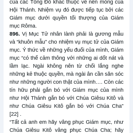
của các Tông Đồ khác thuộc về nền móng của
Hội Thánh. Nhiệm vụ đó được tiếp tục bởi các
Giám mục dưới quyền tối thượng của Giám
mục Rôma.
896.
Vị Mục Tử nhân lành phải là gương mẫu
và “khuôn mẫu” cho nhiệm vụ mục tử của Giám
mục. Ý thức về những yếu đuối của mình, Giám
mục “có thể cảm thông với những ai dốt nát và
lầm lạc. Ngài không nên từ chối lắng nghe
những kẻ thuộc quyền, mà ngài ân cần săn sóc
như những người con thật của mình…. Còn các
tín hữu phải gắn bó với Giám mục của mình
như Hội Thánh gắn bó với Chúa Giêsu Kitô và
như Chúa Giêsu Kitô gắn bó với Chúa Cha”
[22]
.
“Tất cả anh em hãy vâng phục Giám mục, như
Chúa Giêsu Kitô vâng phục Chúa Cha; hãy