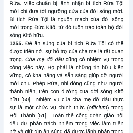
Rửa. Việc chuẩn bị lãnh nhận bí tích Rửa Tội
mới chỉ đưa tới ngưỡng cửa của đời sống mới.
Bí tích Rửa Tội là nguồn mạch của đời sống
mới trong Đức Kitô, từ đó tuôn trào toàn bộ đời
sống Kitô hữu.
1255.
Để ân sủng của bí tích Rửa Tội có thể
được triển nở, sự hỗ trợ của cha mẹ là rất quan
trọng.
Cha mẹ đỡ đầu
cũng có nhiệm vụ trong
công việc này. Họ phải là những tín hữu kiên
vững, có khả năng và sẵn sàng giúp đỡ người
mới chịu Phép Rửa, nhi đồng cũng như người
thành niên, trên con đường của đời sống Kitô
hữu
[50]
. Nhiệm vụ của cha mẹ đỡ đầu thực
sự là một chức vụ chính thức (
officium
) trong
Hội Thánh
[51]
.
Toàn thể cộng đoàn giáo hội
đều dự phần trách nhiệm trong việc làm triển
nở và giữ gìn ân sủng đã được lãnh nhận trong