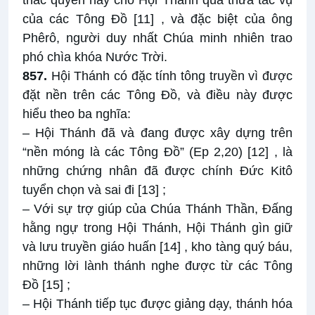
thác quyền này cho Hội Thánh qua thừa tác vụ
của các Tông Đồ
[11]
, và đặc biệt của ông
Phêrô, người duy nhất Chúa minh nhiên trao
phó chìa khóa Nước Trời.
857.
Hội Thánh có đặc tính tông truyền vì được
đặt nền trên các Tông Đồ, và điều này được
hiểu theo ba nghĩa:
– Hội Thánh đã và đang được xây dựng trên
“nền móng là các Tông Đồ” (Ep 2,20)
[12]
, là
những chứng nhân đã được chính Đức Kitô
tuyển chọn và sai đi
[13]
;
– Với sự trợ giúp của Chúa Thánh Thần, Đấng
hằng ngự trong Hội Thánh, Hội Thánh gìn giữ
và lưu truyền giáo huấn
[14]
, kho tàng quý báu,
những lời lành thánh nghe được từ các Tông
Đồ
[15]
;
– Hội Thánh tiếp tục được giảng dạy, thánh hóa