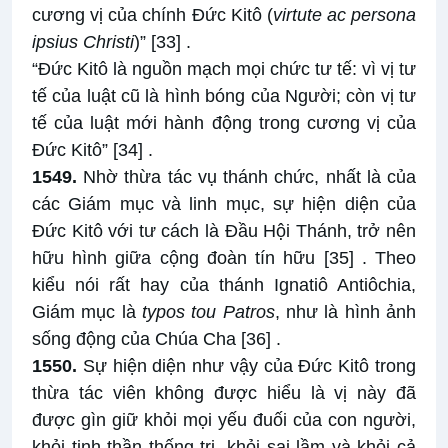
cương vị của chính Đức Kitô (
virtute ac persona
ipsius Christi
)”
[33]
.
“Đức Kitô là nguồn mạch mọi chức tư tế: vì vị tư
tế của luật cũ là hình bóng của Người; còn vị tư
tế của luật mới hành động trong cương vị của
Đức Kitô”
[34]
.
1549.
Nhờ thừa tác vụ thánh chức, nhất là của
các Giám mục và linh mục, sự hiện diện của
Đức Kitô với tư cách là Đầu Hội Thánh, trở nên
hữu hình giữa cộng đoàn tín hữu
[35]
. Theo
kiểu nói rất hay của thánh Ignatiô Antiôchia,
Giám mục là
typos tou Patros
, như là hình ảnh
sống động của Chúa Cha
[36]
.
1550.
Sự hiện diện như vậy của Đức Kitô trong
thừa tác viên không được hiểu là vị này đã
được gìn giữ khỏi mọi yếu đuối của con người,
khỏi tinh thần thống trị, khỏi sai lầm và khỏi cả