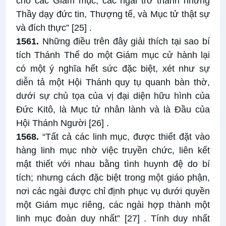
cho các Giám mục, các ngài trở thành những
Thầy dạy đức tin, Thượng tế, và Mục tử thật sự
và đích thực”
[25]
.
1561.
Những điều trên đây giải thích tại sao bí
tích Thánh Thể do một Giám mục cử hành lại
có một ý nghĩa hết sức đặc biệt, xét như sự
diễn tả một Hội Thánh quy tụ quanh bàn thờ,
dưới sự chủ tọa của vị đại diện hữu hình của
Đức Kitô, là Mục tử nhân lành và là Đầu của
Hội Thánh Người
[26]
.
1568.
“Tất cả các linh mục, được thiết đặt vào
hàng linh mục nhờ việc truyền chức, liên kết
mật thiết với nhau bằng tình huynh đệ do bí
tích; nhưng cách đặc biệt trong một giáo phận,
nơi các ngài được chỉ định phục vụ dưới quyền
một Giám mục riêng, các ngài hợp thành một
linh mục đoàn duy nhất”
[27]
. Tính duy nhất