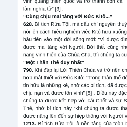
vinh quang thiên quốc và trở thành con cá
làm nghĩa tử”
[3]
.
“Cùng chịu mai táng với Đức Kitô...”
628.
Bí tích Rửa Tội, mà dấu chỉ nguyên thuỷ
nói lên cách hiệu nghiệm việc Kitô hữu xuống
hầu tiến vào một đời sống mới: “Vì được dì
được mai táng với Người. Bởi thế, cũng nh
năng vinh hiển của Chúa Cha, thì chúng ta c
“Một Thân Thể duy nhất”
790.
Khi đáp lại Lời Thiên Chúa và trở nên c
hợp mật thiết với Đức Kitô: “Trong thân thể 
tín hữu là những kẻ, nhờ các bí tích, đã đượ
chịu nạn và được tôn vinh”
[5]
. Điều này đặc 
chúng ta được kết hợp với cái Chết và sự S
Thể, nhờ bí tích này “khi chúng ta được t
được nâng lên đến sự hiệp thông với Người v
1213.
Bí tích Rửa Tội là nền tảng của toàn 