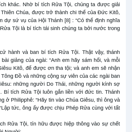
ích khác. Nhờ bí tích Rửa Tội, chúng ta được giải
ái Thiên Chúa, được trở thành chi thể của Đức Kitô,
m dự sứ vụ của Hội Thánh
[8]
: “Có thể định nghĩa
Rửa Tội là bí tích tái sinh chúng ta bởi nước trong
ử hành và ban bí tích Rửa Tội. Thật vậy, thánh
 bài giảng của ngài: “Anh em hãy sám hối, và mỗi
êsu Kitô, để được ơn tha tội; và anh em sẽ nhận
 Tông Đồ và những cộng sự viên của các ngài ban
Giêsu: những người Do Thái, những người kính sợ
]
. Bí tích Rửa Tội luôn gắn liền với đức tin. Thánh
ng ở Philipphê: “Hãy tin vào Chúa Giêsu, thì ông và
 “Lập tức, ông ấy được chịu Phép Rửa cùng với tất
ch Rửa Tội, tín hữu được hiệp thông vào sự chết
ới Người: