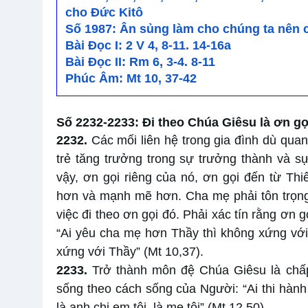
cho Đức Kitô
Số 1987: Ân sủng làm cho chúng ta nên c
Bài Ðọc I: 2 V 4, 8-11. 14-16a
Bài Ðọc II: Rm 6, 3-4. 8-11
Phúc Âm: Mt 10, 37-42
Số 2232-2233: Đi theo Chúa Giêsu là ơn gọ
2232.
Các mối liên hệ trong gia đình dù qua
trẻ tăng trưởng trong sự trưởng thành và sự
vậy, ơn gọi riêng của nó, ơn gọi đến từ Th
hơn và mạnh mẽ hơn. Cha mẹ phải tôn trọng 
việc đi theo ơn gọi đó. Phải xác tín rằng ơn 
“Ai yêu cha mẹ hơn Thầy thì không xứng với 
xứng với Thầy” (Mt 10,37).
2233.
Trở thành môn đệ Chúa Giêsu là chấ
sống theo cách sống của Người: “Ai thi hành
là anh chị em tôi, là mẹ tôi” (Mt 12,50).