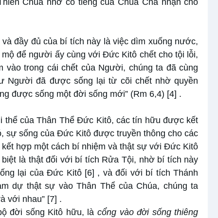
i Thiên Chúa nhờ có tiếng của Chúa Cha nhận cho
 và đầy đủ của bí tích này là việc dìm xuống nước,
 mộ để người ấy cùng với Đức Kitô chết cho tội lỗi,
m vào trong cái chết của Người, chúng ta đã cùng
ư Người đã được sống lại từ cõi chết nhờ quyền
ũng được sống một đời sống mới” (Rm 6,4)
[4]
.
hi thể của Thân Thể Đức Kitô, các tín hữu được kết
đó, sự sống của Đức Kitô được truyền thông cho các
c kết hợp một cách bí nhiệm và thật sự với Đức Kitô
biệt là thật đối với bí tích Rửa Tội, nhờ bí tích này
ống lại của Đức Kitô
[6]
, và đối với bí tích Thánh
ham dự thật sự vào Thân Thể của Chúa, chúng ta
à với nhau”
[7]
.
bộ đời sống Kitô hữu, là
cổng vào đời sống thiêng