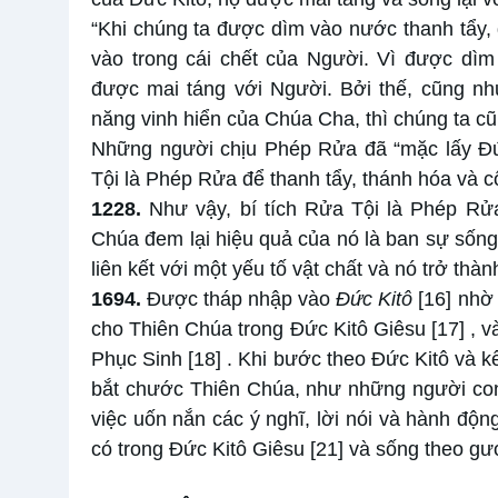
“Khi chúng ta được dìm vào nước thanh tẩy, 
vào trong cái chết của Người. Vì được dìm
được mai táng với Người. Bởi thế, cũng nh
năng vinh hiển của Chúa Cha, thì chúng ta c
Những người chịu Phép Rửa đã “mặc lấy Đứ
Tội là Phép Rửa để thanh tẩy, thánh hóa và 
1228.
Như vậy, bí tích Rửa Tội là Phép Rử
Chúa đem lại hiệu quả của nó là ban sự sống
liên kết với một yếu tố vật chất và nó trở thàn
1694.
Được tháp nhập vào
Đức Kitô
[16]
nhờ
cho Thiên Chúa trong Đức Kitô Giêsu
[17]
, 
Phục Sinh
[18]
. Khi bước theo Đức Kitô và k
bắt chước Thiên Chúa, như những người con 
việc uốn nắn các ý nghĩ, lời nói và hành độ
có trong Đức Kitô Giêsu
[21]
và sống theo g