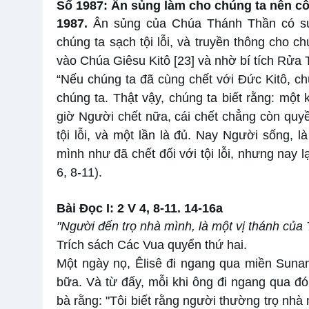
Số 1987: Ân sủng làm cho chúng ta nên côn
1987.
Ân sủng của Chúa Thánh Thần có sứ
chúng ta sạch tội lỗi, và truyền thông cho 
vào Chúa Giêsu Kitô
[23]
và nhờ bí tích Rửa 
“Nếu chúng ta đã cùng chết với Đức Kitô, ch
chúng ta. Thật vậy, chúng ta biết rằng: một 
giờ Người chết nữa, cái chết chẳng còn quyền
tội lỗi, và một lần là đủ. Nay Người sống, 
mình như đã chết đối với tội lỗi, nhưng nay 
6, 8-11).
Bài Ðọc I: 2 V 4, 8-11. 14-16a
"Người đến trọ nhà mình, là một vị thánh của
Trích sách Các Vua quyển thứ hai.
Một ngày nọ, Êlisê đi ngang qua miền Suna
bữa. Và từ đấy, mỗi khi ông đi ngang qua đ
bà rằng: "Tôi biết rằng người thường trọ nhà