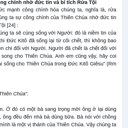
g chính nhờ đức tin và bí tích Rửa Tội
c mạnh công chính hóa chúng ta, nghĩa là, rửa
chúng ta sự công chính của Thiên Chúa nhờ đức tin
Tội
[24]
:
úng ta sẽ cùng sống với Người: đó là niềm tin của
khi Đức Kitô đã sống lại từ cõi chết, thì không bao
 chi đối với Người. Người đã chết là chết đối với
là song cho Thiên Chúa. Anh em cũng vậy, hãy coi
lại sống cho Thiên Chúa trong Đức Kitô Giêsu” (Rm
 Thiên Chúa".
m. Ở đó có một bà sang trọng mời ông ở lại dùng
ó, ông đều đến nhà bà dùng bữa. Bà nói với chồng
 mình là một vị thánh của Thiên Chúa. Vậy chúng ta