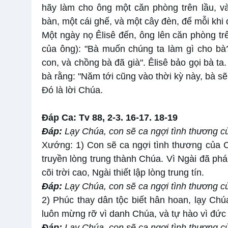
hãy làm cho ông một căn phòng trên lầu, và
bàn, một cái ghế, và một cây đèn, để mỗi khi 
Một ngày nọ Êlisê đến, ông lên căn phòng trê
của ông): "Bà muốn chúng ta làm gì cho bà?
con, và chồng bà đã già". Êlisê bảo gọi bà ta
bà rằng: "Năm tới cũng vào thời kỳ này, bà sẽ
Ðó là lời Chúa.
Ðáp Ca: Tv 88, 2-3. 16-17. 18-19
Ðáp:
Lạy Chúa, con sẽ ca ngợi tình thương củ
Xướng: 1) Con sẽ ca ngợi tình thương của C
truyền lòng trung thành Chúa. Vì Ngài đã ph
cõi trời cao, Ngài thiết lập lòng trung tín.
Ðáp:
Lạy Chúa, con sẽ ca ngợi tình thương củ
2) Phúc thay dân tộc biết hân hoan, lạy Chú
luôn mừng rỡ vì danh Chúa, và tự hào vì đức
Ðáp:
Lạy Chúa, con sẽ ca ngợi tình thương củ