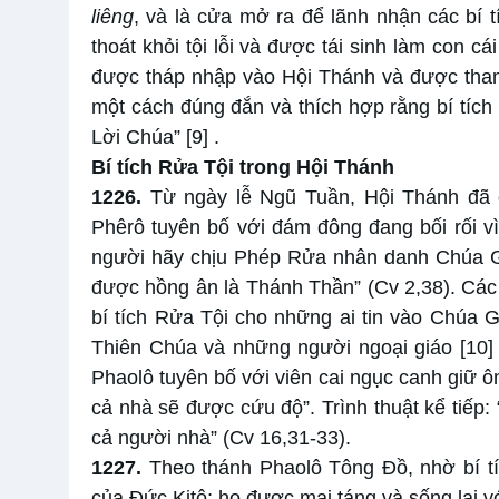
liêng
, và là cửa mở ra để lãnh nhận các bí t
thoát khỏi tội lỗi và được tái sinh làm con c
được tháp nhập vào Hội Thánh và được tha
một cách đúng đắn và thích hợp rằng bí tích 
Lời Chúa”
[9]
.
Bí tích Rửa Tội trong Hội Thánh
1226.
Từ ngày lễ Ngũ Tuần, Hội Thánh đã c
Phêrô tuyên bố với đám đông đang bối rối vì
người hãy chịu Phép Rửa nhân danh Chúa Gi
được hồng ân là Thánh Thần” (Cv 2,38). Các
bí tích Rửa Tội cho những ai tin vào Chúa 
Thiên Chúa và những người ngoại giáo
[10
Phaolô tuyên bố với viên cai ngục canh giữ ô
cả nhà sẽ được cứu độ”. Trình thuật kể tiếp:
cả người nhà” (Cv 16,31-33).
1227.
Theo thánh Phaolô Tông Đồ, nhờ bí tí
của Đức Kitô; họ được mai táng và sống lại v