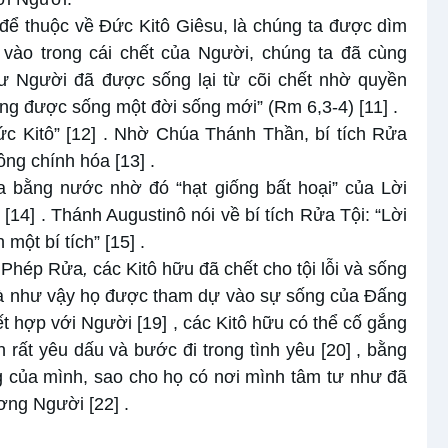
để thuộc về Đức Kitô Giêsu, là chúng ta được dìm
 vào trong cái chết của Người, chúng ta đã cùng
ư Người đã được sống lại từ cõi chết nhờ quyền
ũng được sống một đời sống mới” (Rm 6,3-4)
[11]
.
c Kitô”
[12]
. Nhờ Chúa Thánh Thần, bí tích Rửa
công chính hóa
[13]
.
a bằng nước nhờ đó “hạt giống bất hoại” của Lời
[14]
. Thánh Augustinô nói về bí tích Rửa Tội: “Lời
h một bí tích”
[15]
.
 Phép Rửa
,
các Kitô hữu đã chết cho tội lỗi và sống
và như vậy họ được tham dự vào sự sống của Đấng
ết hợp với Người
[19]
, các Kitô hữu có thể cố gắng
rất yêu dấu và bước đi trong tình yêu
[20]
, bằng
ng của mình, sao cho họ có nơi mình tâm tư như đã
ương Người
[22]
.