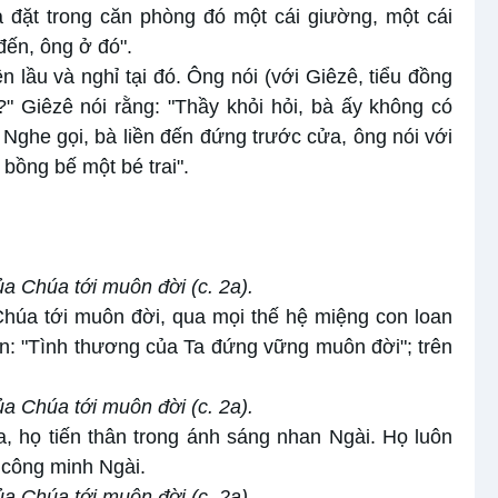
 đặt trong căn phòng đó một cái giường, một cái
đến, ông ở đó".
n lầu và nghỉ tại đó. Ông nói (với Giêzê, tiểu đồng
" Giêzê nói rằng: "Thầy khỏi hỏi, bà ấy không có
. Nghe gọi, bà liền đến đứng trước cửa, ông nói với
 bồng bế một bé trai".
a Chúa tới muôn đời (c. 2a).
húa tới muôn đời, qua mọi thế hệ miệng con loan
án: "Tình thương của Ta đứng vững muôn đời"; trên
a Chúa tới muôn đời (c. 2a).
a, họ tiến thân trong ánh sáng nhan Ngài. Họ luôn
 công minh Ngài.
a Chúa tới muôn đời (c. 2a).