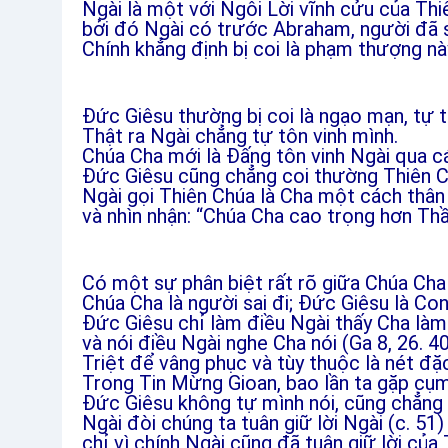
Ngài là một với Ngôi Lời vĩnh cửu của Thi
bởi đó Ngài có trước Abraham, người đã 
Chính khẳng định bị coi là phạm thượng nà
Đức Giêsu thường bị coi là ngạo mạn, tự t
Thật ra Ngài chẳng tự tôn vinh mình.
Chúa Cha mới là Đấng tôn vinh Ngài qua cái
Đức Giêsu cũng chẳng coi thường Thiên C
Ngài gọi Thiên Chúa là Cha một cách thân
và nhìn nhận: “Chúa Cha cao trọng hơn Thầ
Có một sự phân biệt rất rõ giữa Chúa Cha
Chúa Cha là người sai đi; Đức Giêsu là Con
Đức Giêsu chỉ làm điều Ngài thấy Cha làm 
và nói điều Ngài nghe Cha nói (Ga 8, 26. 40
Triệt để vâng phục và tùy thuộc là nét đặ
Trong Tin Mừng Gioan, bao lần ta gặp cụ
Đức Giêsu không tự mình nói, cũng chẳng 
Ngài đòi chúng ta tuân giữ lời Ngài (c. 51)
chỉ vì chính Ngài cũng đã tuân giữ lời của 