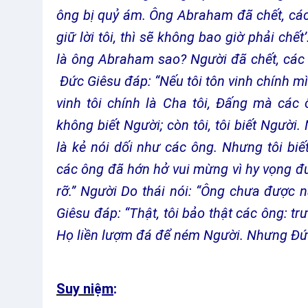
ông bị quỷ ám. Ông Abraham đã chết, các 
giữ lời tôi, thì sẽ không bao giờ phải chế
là ông Abraham sao? Người đã chết, các 
Đức Giêsu đáp: “Nếu tôi tôn vinh chính mì
vinh tôi chính là Cha tôi, Đấng mà các
không biết Người; còn tôi, tôi biết Người. 
là kẻ nói dối như các ông. Nhưng tôi bi
các ông đã hớn hở vui mừng vì hy vọng đ
rỡ.” Người Do thái nói: “Ông chưa được
Giêsu đáp: “Thật, tôi bảo thật các ông: tr
Họ liền lượm đá để ném Người. Nhưng Đức
Suy ni
ệ
m
: