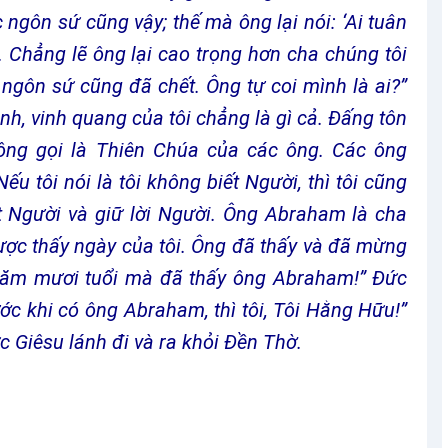
ngôn sứ cũng vậy; thế mà ông lại nói: ‘Ai tuân
t’. Chẳng lẽ ông lại cao trọng hơn cha chúng tôi
ngôn sứ cũng đã chết. Ông tự coi mình là ai?”
nh, vinh quang của tôi chẳng là gì cả. Đấng tôn
 ông gọi là Thiên Chúa của các ông. Các ông
Nếu tôi nói là tôi không biết Người, thì tôi cũng
ết Người và giữ lời Người. Ông Abraham là cha
ược thấy ngày của tôi. Ông đã thấy và đã mừng
 năm mươi tuổi mà đã thấy ông Abraham!” Đức
ước khi có ông Abraham, thì tôi, Tôi Hằng Hữu!”
 Giêsu lánh đi và ra khỏi Đền Thờ.