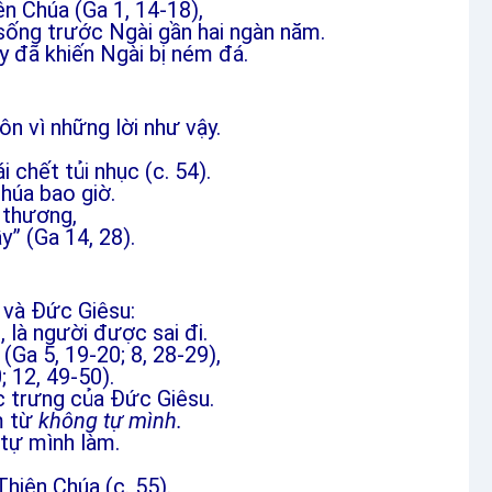
ên Chúa (Ga 1, 14-18),
sống trước Ngài gần hai ngàn năm.
y đã khiến Ngài bị ném đá.
ôn vì những lời như vậy.
 chết tủi nhục (c. 54).
húa bao giờ.
 thương,
y” (Ga 14, 28).
 và Đức Giêsu:
, là người được sai đi.
(Ga 5, 19-20; 8, 28-29),
; 12, 49-50).
c trưng của Đức Giêsu.
m từ
không tự mình.
tự mình làm.
Thiên Chúa (c. 55).