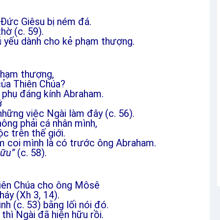
 Đức Giêsu bị ném đá.
hờ (c. 59).
ủ yếu dành cho kẻ phạm thượng.
 phạm thượng,
của Thiên Chúa?
ổ phụ đáng kính Abraham.
ỡ
những việc Ngài làm đây (c. 56).
ông phải cá nhân mình,
 trên thế giới.
m coi mình là có trước ông Abraham.
Hữu”
(c. 58).
Thiên Chúa cho ông Môsê
háy (Xh 3, 14).
h (c. 53) bằng lối nói đó.
thì Ngài đã hiện hữu rồi.