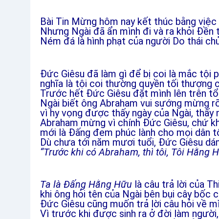
Bài Tin Mừng hôm nay kết thúc bằng việc
Nhưng Ngài đã ẩn mình đi và ra khỏi Đền t
Ném đá là hình phạt của người Do thái ch
Đức Giêsu đã làm gì để bị coi là mắc tội
nghĩa là tội coi thường quyền tối thượng 
Trước hết Đức Giêsu đặt mình lên trên t
Ngài biết ông Abraham vui sướng mừng r
vì hy vọng được thấy ngày của Ngài, thấy 
Abraham mừng vì chính Đức Giêsu, chứ kh
mới là Đấng đem phúc lành cho mọi dân tộc
Dù chưa tới năm mươi tuổi, Đức Giêsu dá
“Trước khi có Abraham, thì tôi, Tôi Hằng 
Ta là Đấng Hằng Hữu
là câu trả lời của 
khi ông hỏi tên của Ngài bên bụi cây bốc c
Đức Giêsu cũng muốn trả lời câu hỏi về mìn
Vì trước khi được sinh ra ở đời làm người, 