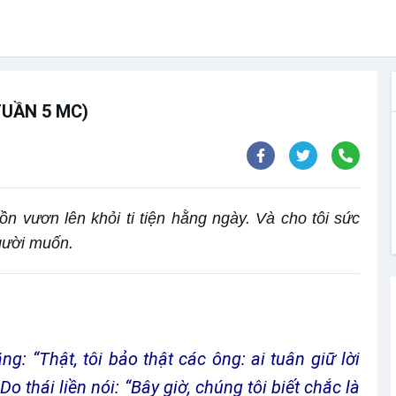
TUẦN 5 MC)
n vươn lên khỏi ti tiện hằng ngày. Và cho tôi sức
gười muốn.
ng: “Thật, tôi bảo thật các ông: ai tuân giữ lời
Do thái liền nói: “Bây giờ, chúng tôi biết chắc là