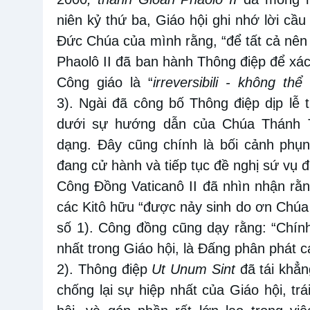
niên kỷ thứ ba, Giáo hội ghi nhớ lời cầ
Đức Chúa của mình rằng, “để tất cả nên
Phaolô II đã ban hành Thông điệp để xác
Công giáo là “
irreversibili - không th
3). Ngài đã công bố Thông điệp dịp lễ
dưới sự hướng dẫn của Chúa Thánh Th
dạng. Đây cũng chính là bối cảnh phụn
đang cử hành và tiếp tục đề nghị sứ vụ đ
Công Đồng Vaticanô II đã nhìn nhận rằng
các Kitô hữu “được nảy sinh do ơn Chúa
số 1). Công đồng cũng dạy rằng: “Chín
nhất trong Giáo hội, là Đấng phân phát c
2). Thông điệp
Ut Unum Sint
đã tái khẳ
chống lại sự hiệp nhất của Giáo hội, trá