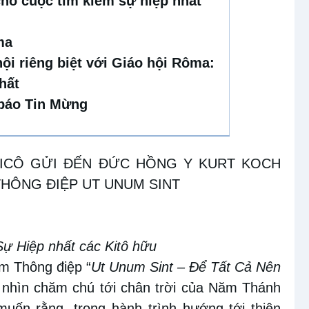
ho cuộc tìm kiếm sự hiệp nhất
ma
hội riêng biệt với Giáo hội Rôma:
hất
 báo Tin Mừng
ICÔ GỬI ĐẾN ĐỨC HỒNG Y KURT KOCH
THÔNG ĐIỆP UT UNUM SINT
Sự Hiệp nhất các Kitô hữu
m Thông điệp “
Ut Unum Sint – Để Tất Cả Nên
i nhìn chăm chú tới chân trời của Năm Thánh
uốn rằng, trong hành trình hướng tới thiên