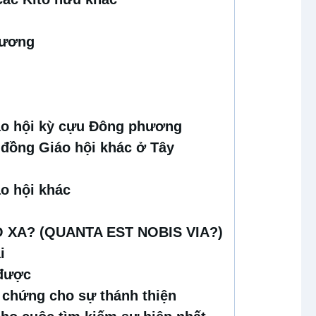
hương
áo hội kỳ cựu Đông phương
 đồng Giáo hội khác ở Tây
o hội khác
 XA? (QUANTA EST NOBIS VIA?)
i
 được
m chứng cho sự thánh thiện