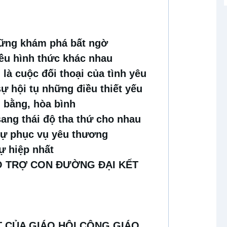
hững khám phá bất ngờ
iều hình thức khác nhau
là cuộc đối thoại của tình yêu
sự hội tụ những điều thiết yếu
g bằng, hòa bình
sang thái độ tha thứ cho nhau
sự phục vụ yêu thương
ự hiệp nhất
Ỗ TRỢ CON ĐƯỜNG ĐẠI KẾT
T CỦA GIÁO HỘI CÔNG GIÁO