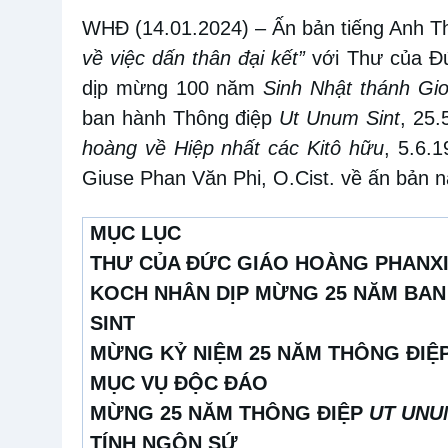
WHĐ (14.01.2024)
– Ấn bản tiếng Anh T
về việc dấn thân đại kết”
với Thư của Đứ
dịp mừng 100 năm
Sinh Nhật thánh Gio
ban hành Thông điệp
Ut Unum Sint
, 25
hoàng về Hiệp nhất các Kitô hữu
, 5.6.
Giuse Phan Văn Phi, O.Cist. về ấn bản n
MỤC LỤC
THƯ CỦA ĐỨC GIÁO HOÀNG PHANXI
KOCH NHÂN DỊP MỪNG 25 NĂM BAN
SINT
MỪNG KỶ NIỆM 25 NĂM THÔNG ĐIỆP
MỤC VỤ ĐỘC ĐÁO
MỪNG 25 NĂM THÔNG ĐIỆP
UT UNU
TÍNH NGÔN SỨ