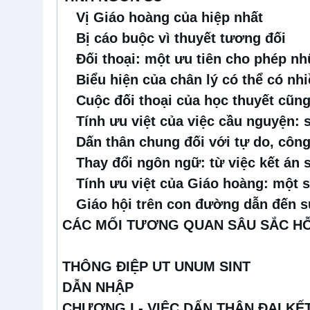
Vị Giáo hoàng của hiệp nhất
Bị cáo buộc vì thuyết tương đối
Đối thoại: một ưu tiên cho phép n
Biểu hiện của chân lý có thể có nh
Cuộc đối thoại của học thuyết cũng 
Tính ưu việt của việc cầu nguyện: 
Dấn thân chung đối với tự do, côn
Thay đổi ngôn ngữ: từ việc kết án 
Tính ưu việt của Giáo hoàng: một 
Giáo hội trên con đường dẫn đến s
CÁC MỐI TƯƠNG QUAN SÂU SẮC H
THÔNG ĐIỆP UT UNUM SINT
DẪN NHẬP
CHƯƠNG I - VIỆC DẤN THÂN ĐẠI KẾ