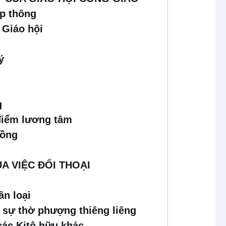
ệp thông
 Giáo hội
ý
g
điểm lương tâm
đồng
A VIỆC ĐỐI THOẠI
ân loại
 sự thờ phượng thiêng liêng
các Kitô hữu khác