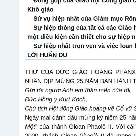
Đóng góp của Giáo hội Công giáo c
Kitô giáo
Sứ vụ hiệp nhất của Giám mục Rô
Sự hiệp thông của tất cả các Giáo 
một điều kiện cần thiết cho sự hiệp n
Sự hiệp nhất trọn vẹn và việc loan
LỜI HUẤN DỤ
THƯ CỦA ĐỨC GIÁO HOÀNG PHANX
NHÂN DỊP MỪNG 25 NĂM BAN HÀNH 
Gửi tới người Anh em thân mến của tôi,
Đức Hồng y Kurt Koch,
Chủ tịch Hội đồng Giáo hoàng về
Cổ vũ 
Ngày mai đánh dấu mừng kỷ niệm 25 nă
Một
”
của thánh Gioan Phaolô II. Với cá
2000
, thánh Gioan Phaolô II
đã mong m