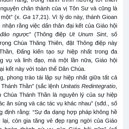
u nguyện chân thành của vị Tôn Sư và cũng là
 một” (x.
Ga
17,21). Vì lý do này, thánh Gioan
 nhận rằng việc dấn thân đại kết của Giáo hội
ể đảo ngược
” (Thông điệp
Ut Unum Sint
, số
 trọng Chúa Thăng Thiên, đặt Thông điệp này
ần, Đấng kiến tạo sự hiệp nhất trong đa
g vụ và linh đạo, mà một lần nữa, Giáo hội
ại kết này với toàn thể Dân Chúa.
, phong trào tái lập sự hiệp nhất giữa tất cả
 Thánh Thần” (sắc lệnh
Unitatis Redintegratio
,
h Chúa Thánh Thần là nguyên lý của sự hiệp
ác ân sủng và các tác vụ khác nhau” (sđd., số
ng định rằng: “Sự đa dạng hợp pháp không hề
i lại, còn gia tăng vẻ đẹp rạng ngời của Giáo