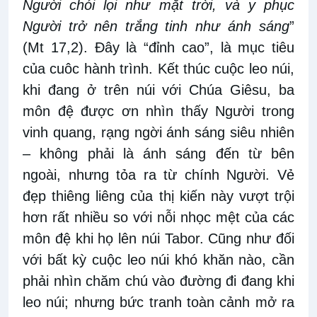
Người chói lọi như mặt trời, và y phục
Người trở nên trắng tinh như ánh sáng
”
(Mt 17,2). Đây là “đỉnh cao”, là mục tiêu
của cuôc hành trình. Kết thúc cuộc leo núi,
khi đang ở trên núi với Chúa Giêsu, ba
môn đệ được ơn nhìn thấy Người trong
vinh quang, rạng ngời ánh sáng siêu nhiên
– không phải là ánh sáng đến từ bên
ngoài, nhưng tỏa ra từ chính Người. Vẻ
đẹp thiêng liêng của thị kiến này vượt trội
hơn rất nhiều so với nỗi nhọc mệt của các
môn đệ khi họ lên núi Tabor. Cũng như đối
với bất kỳ cuộc leo núi khó khăn nào, cần
phải nhìn chăm chú vào đường đi đang khi
leo núi; nhưng bức tranh toàn cảnh mở ra