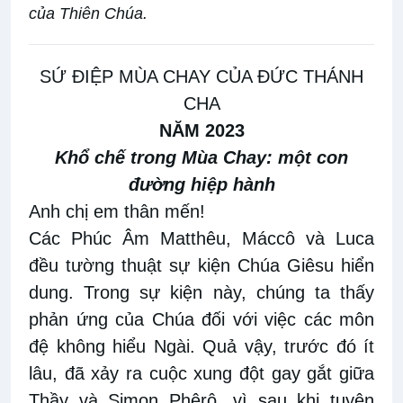
của Thiên Chúa.
SỨ ĐIỆP MÙA CHAY CỦA ĐỨC THÁNH
CHA
NĂM 2023
Khổ chế trong Mùa Chay: một con
đường hiệp hành
Anh chị em thân mến!
Các Phúc Âm Matthêu, Máccô và Luca
đều tường thuật sự kiện Chúa Giêsu hiển
dung. Trong sự kiện này, chúng ta thấy
phản ứng của Chúa đối với việc các môn
đệ không hiểu Ngài. Quả vậy, trước đó ít
lâu, đã xảy ra cuộc xung đột gay gắt giữa
Thầy và Simon Phêrô, vì sau khi tuyên