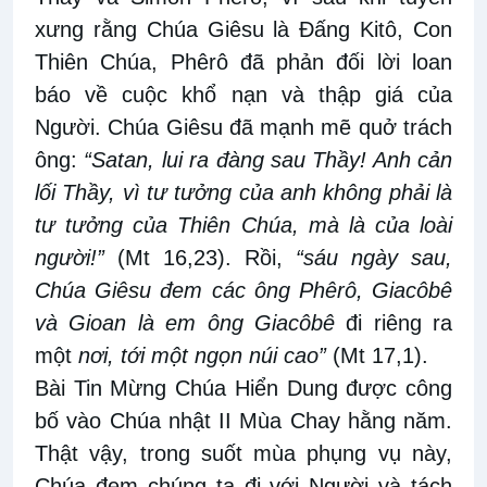
xưng rằng Chúa Giêsu là Đấng Kitô, Con
Thiên Chúa, Phêrô đã phản đối lời loan
báo về cuộc khổ nạn và thập giá của
Người. Chúa Giêsu đã mạnh mẽ quở trách
ông:
“Satan, lui ra đàng sau Thầy! Anh cản
lối Thầy, vì tư tưởng của anh không phải là
tư tưởng của Thiên Chúa, mà là của loài
người!”
(Mt 16,23). Rồi,
“sáu ngày sau,
Chúa Giêsu đem các ông Phêrô, Giacôbê
và Gioan là em ông Giacôbê
đi riêng ra
một
nơi, tới một ngọn núi cao”
(Mt 17,1).
Bài Tin Mừng Chúa Hiển Dung được công
bố vào Chúa nhật II Mùa Chay hằng năm.
Thật vậy, trong suốt mùa phụng vụ này,
Chúa đem chúng ta đi với Người và tách