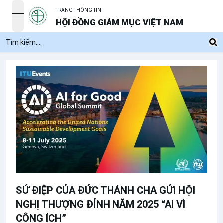
TRANG THÔNG TIN
open navigation menu
HỘI ĐỒNG GIÁM MỤC VIỆT NAM
SỨ ĐIỆP CỦA ĐỨC THÁNH CHA GỬI HỘI
NGHỊ THƯỢNG ĐỈNH NĂM 2025 “AI VÌ
CÔNG ÍCH”