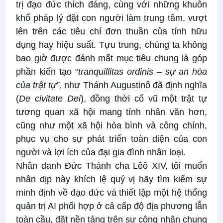
trị đạo đức thích đáng, cùng với những khuôn
khổ pháp lý đặt con người làm trung tâm, vượt
lên trên các tiêu chí đơn thuần của tính hữu
dụng hay hiệu suất. Tựu trung, chúng ta không
bao giờ được đánh mất mục tiêu chung là góp
phần kiến tạo “
tranquillitas ordinis – sự an hòa
của trật tự”,
như Thánh Augustinô đã định nghĩa
(
De civitate Dei
), đồng thời cổ vũ một trật tự
tương quan xã hội mang tính nhân văn hơn,
cũng như một xã hội hòa bình và công chính,
phục vụ cho sự phát triển toàn diện của con
người và lợi ích của đại gia đình nhân loại.
Nhân danh Đức Thánh cha Lêô XIV, tôi muốn
nhân dịp này khích lệ quý vị hãy tìm kiếm sự
minh định về đạo đức và thiết lập một hệ thống
quản trị AI phối hợp ở cả cấp độ địa phương lẫn
toàn cầu, đặt nền tảng trên sự công nhận chung