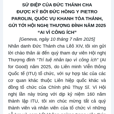
SỨ ĐIỆP CỦA ĐỨC THÁNH CHA
ĐƯỢC
KÝ BỞI
ĐỨC HỒNG Y PIETRO
PAROLIN, QUỐC VỤ KHANH TÒA THÁNH,
GỬI
TỚI
HỘI NGHỊ THƯỢNG ĐỈNH
NĂM
2025
“
AI VÌ
CÔNG
ÍCH
”
[Geneva, ngày 10 tháng 7 năm 2025]
Nhân danh Đức Thánh cha Lêô XIV, tôi xin gửi
lời chào thân ái đến quý tham dự viên Hội nghị
Thượng đỉnh “
Trí tuệ nhân tạo vì công
ích
”
(AI
for Good) năm 2025, do Liên minh Viễn thông
Quốc tế (ITU) tổ chức, với sự hợp tác của các
cơ quan khác thuộc Liên hiệp quốc khác và
đồng tổ chức của Chính phủ Thụy Sĩ. Vì Hội
nghị lần này trùng với dịp kỷ niệm 160 năm
thành lập ITU, tôi xin chúc mừng tất cả quý
thành viên và nhân viên của tổ chức vì những