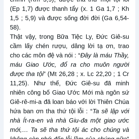
(Ep 1,7) được thanh tẩy (x. 1 Ga 1,7 ; Kh
1,5 ; 5,9) và được sống đời đời (Ga 6,54-
58).
Thật vậy, trong Bữa Tiệc Ly, Đức Giê-su
cầm lấy chén rượu, dâng lời tạ ơn, trao
cho các môn đệ và nói : “
Đây là máu Thầy,
máu Giao Ước, đổ ra cho muôn người
được tha tội
” (Mt 26,28 ; x. Lc 22,20 ; 1 Cr
11,25). Như thế, Đức Giê-su đã minh
nhiên công bố Giao Ước Mới mà ngôn sứ
Giê-rê-mi-a đã loan báo với lời Thiên Chúa
hứa ban ơn tha thứ tội lỗi : “
Ta sẽ lập với
nhà Ít-ra-en và nhà Giu-đa một giao ước
mới,… Ta sẽ tha thứ tội ác cho chúng và
không còn nhớ đến lỗi lầm của chúng nữa
”