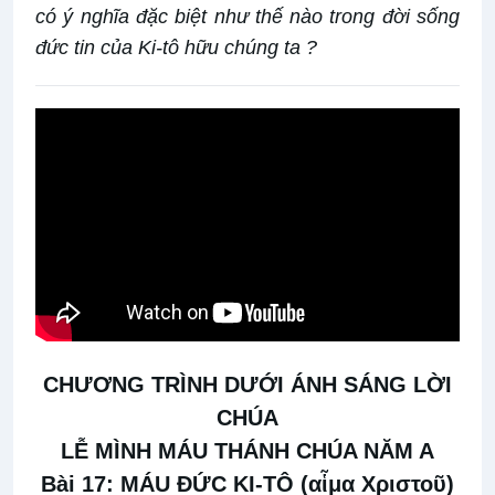
có ý nghĩa đặc biệt như thế nào trong đời sống
đức tin của Ki-tô hữu chúng ta ?
CHƯƠNG TRÌNH DƯỚI ÁNH SÁNG LỜI
CHÚA
LỄ MÌNH MÁU THÁNH CHÚA NĂM A
Bài 17: MÁU ĐỨC KI-TÔ (
αἷμα Χριστοῦ
)