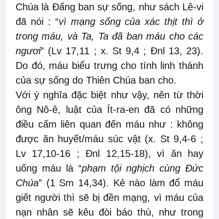
Chúa là Đấng ban sự sống, như sách Lê-vi
đã nói : “
vì mạng sống của xác thịt thì ở
trong máu, và Ta, Ta đã ban máu cho các
ngươi
” (Lv 17,11 ; x. St 9,4 ; Đnl 13, 23).
Do đó, máu biểu trưng cho tính linh thánh
của sự sống do Thiên Chúa ban cho.
Với ý nghĩa đặc biệt như vậy, nên từ thời
ông Nô-ê, luật của Ít-ra-en đã có những
điều cấm liên quan đến máu
như : không
được ăn huyết/máu súc vật (x. St 9,4-6 ;
Lv 17,10-16 ; Đnl 12,15-18), vì ăn hay
uống máu là “
phạm tội nghịch cùng Đức
Chúa
” (1 Sm 14,34). Kẻ nào làm đổ máu
giết người thì sẽ bị đền mạng, vì máu của
nạn nhân sẽ kêu đòi báo thù, như trong