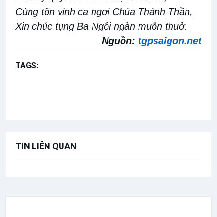
Cùng tôn vinh ca ngợi Chúa Thánh Thần,
Xin chúc tụng Ba Ngôi ngàn muôn thuở.
Nguồn:
tgpsaigon.net
TAGS:
Dưới ánh sáng Lời Chúa
Ga 6,51-58
Mình Máu Chúa Kitô
Lễ Mình Máu Thánh Chúa Kitô năm A
TIN LIÊN QUAN
SUY NIỆM