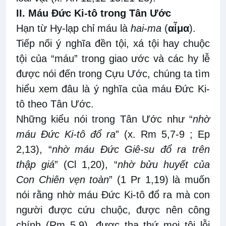
II. Máu Đức Ki-tô trong Tân Ước
Hạn từ Hy-lạp chỉ máu là
hai-ma
(
αἷμα
).
Tiếp nối ý nghĩa đền tội, xá tội hay chuộc
tội của “máu” trong giao ước và các hy lễ
được nói đến trong Cựu Ước, chúng ta tìm
hiểu xem đâu là ý nghĩa của máu Đức Ki-
tô theo Tân Ước.
Những kiểu nói trong Tân Ước như “
nhờ
máu Đức Ki-tô đổ ra
” (x. Rm 5,7-9 ; Ep
2,13), “
nhờ máu Đức Giê-su đổ ra trên
thập giá
” (Cl 1,20), “
nhờ
bửu huyết của
Con Chiên vẹn toàn
” (1 Pr 1,19) là muốn
nói rằng nhờ máu Đức Ki-tô đổ ra mà con
người được cứu chuộc, được nên công
chính (Rm 5,9), được tha thứ mọi tội lỗi