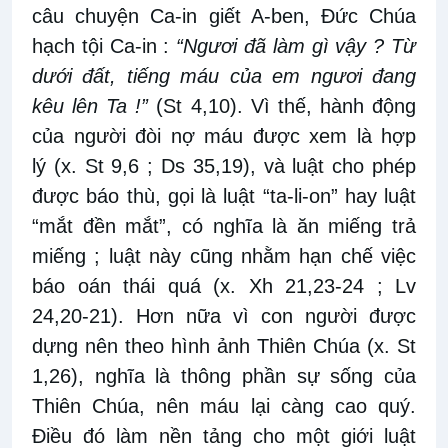
câu chuyện Ca-in giết A-ben, Đức Chúa
hạch tội Ca-in :
“Ngươi đã làm gì vậy ? Từ
dưới đất, tiếng máu của em ngươi đang
kêu lên Ta !”
(St 4,10). Vì thế, hành động
của người đòi nợ máu được xem là hợp
lý (x. St 9,6 ; Ds 35,19), và luật cho phép
được báo thù, gọi là luật “ta-li-on” hay luật
“mắt đền mắt”, có nghĩa là ăn miếng trả
miếng ; luật này cũng nhằm hạn chế việc
báo oán thái quá (x. Xh 21,23-24 ; Lv
24,20-21). Hơn nữa vì con người được
dựng nên theo hình ảnh Thiên Chúa (x. St
1,26), nghĩa là thông phần sự sống của
Thiên Chúa, nên máu lại càng cao quý.
Điều đó làm nền tảng cho một giới luật