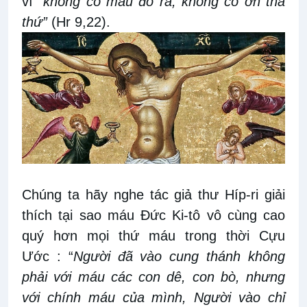
vì
“không có máu đổ ra, không có ơn tha
thứ”
(Hr 9,22).
Chúng ta hãy nghe tác giả thư Híp-ri giải
thích tại sao máu Đức Ki-tô vô cùng cao
quý hơn mọi thứ máu trong thời Cựu
Ước : “
Người đã vào cung thánh không
phải với máu các con dê, con bò, nhưng
với chính máu của mình, Người vào chỉ