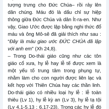
tượng trưng cho Đức Chúa– rồi rảy lên
dân chúng. Máu đó là dấu chỉ sự hiệp
thông giữa Đức Chúa và dân Ít-ra-en. Như
vậy, Giao Ước được lập bằng nghi thức đổ
máu và ông Mô-sê đã giải thích như sau :
“
Đây là máu giao ước ĐỨC CHÚA đã lập
với anh em
” (Xh 24,8).
– Trong Do-thái giáo cũng như các tôn
giáo cổ xưa, hy lễ hay lễ tế được xem là
một yếu tố trung tâm trong phụng tự,
nhằm làm cho con người được liên lạc và
kết hợp với Thiên Chúa hay các thần linh.
Do-thái giáo có nhiều loại hy lễ : lễ toàn
thiêu (Lv 1), hy lễ kỳ an (Lv 3), hy lễ tạ tội
(Lv 4,1-5.13 ; 6,17-23). Trong các hy lễ đó