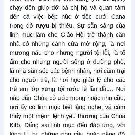
chạy đến giúp đỡ bà chị họ và quan tâm
đến cả việc bếp núc ở tiệc cưới Cana
trong đó rượu bị thiếu. Sự sẵn sàng của
linh mục làm cho Giáo Hội trở thành căn
nhà có những cánh cửa mở rộng, là nơi
mương náu cho những người tội lỗi, là tổ
ấm cho những người sống ở đường phố,
là nhà săn sóc các bệnh nhân, nơi cắm trại
cho người trẻ, là nơi học giáo lý cho các
trẻ em lớp xưng tội rước lễ lần đầu.. Nơi
nào dân Chúa có ước mong hoặc nhu cầu,
nơi ấy có linh mục biết lắng nghe, và cảm
thấy một mệnh lệnh yêu thương của Chúa
Kitô, Đấng sai linh mục đến đáp ứng, với
lòng từ bi, những nhu cầu hoặc nâng đỡ