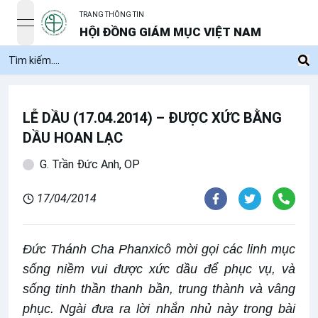
TRANG THÔNG TIN
open navigation menu
HỘI ĐỒNG GIÁM MỤC VIỆT NAM
LỄ DẦU (17.04.2014) – ĐƯỢC XỨC BẰNG
DẦU HOAN LẠC
G. Trần Đức Anh, OP
17/04/2014
Đức Thánh Cha Phanxicô mời gọi các linh mục
sống niềm vui được xức dầu để phục vụ, và
sống tinh thần thanh bần, trung thành và vâng
phục. Ngài đưa ra lời nhắn nhủ này trong bài