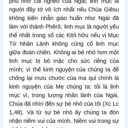
phú nhờ cái nghèo của Ngài; linh mục là
người đầy tớ vô ích nhất nếu Chúa Giêsu
không kiên nhẫn giáo huấn như Ngài đã
làm với thánh Phêrô; linh mục là người yếu
thế nhất trong số các Kitô hữu nếu vị Mục
Tử Nhân Lành không củng cố linh mục
giữa đoàn chiên. Không ai bé nhỏ hơn một
linh mục bị bỏ mặc cho sức riêng của
mình; vì thế kinh nguyện của chúng ta để
chống lại mưu chước của ma quỉ chính là
kinh nguyện của Mẹ chúng ta: tôi là linh
mục vì, trong lượng nhân lành của Ngài,
Chúa đã nhìn đến sự bé nhỏ của tôi (Xc Lc
1,48). Và từ sự bé nhỏ ấy chúng ta đón
nhận niềm vui của mình. Niềm vui trong sự