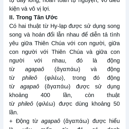
kiện và vô vị lợi.
II. Trong Tân Ước
Có hai thuật từ Hy-lạp được sử dụng song
song và hoán đổi lẫn nhau để diễn tả tình
yêu giữa Thiên Chúa với con người, giữa
con người với Thiên Chúa và giữa con
người với nhau, đó là động
từ
agapaô
(ἄγαπάω) và động
từ
phileô
(φιλέω), trong đó động
từ
agapaô
(ἄγαπάω) được sử dụng
khoảng 400 lần, còn thuật
từ
phileô
(φιλέω) được dùng khoảng 50
lần.
+ Động từ
agapaô
(ἄγαπάω) được hiểu