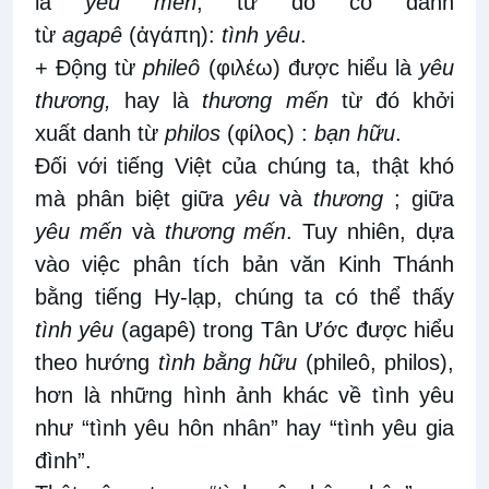
là
yêu mến
, từ đó có danh
từ
agapê
(ἀγάπη):
tình yêu
.
+ Động từ
phileô
(φιλέω) được hiểu là
yêu
thương,
hay là
thương mến
từ đó khởi
xuất danh từ
philos
(φίλος) :
bạn hữu
.
Đối với tiếng Việt của chúng ta, thật khó
mà phân biệt giữa
yêu
và
thương
; giữa
yêu mến
và
thương mến
. Tuy nhiên, dựa
vào việc phân tích bản văn Kinh Thánh
bằng tiếng Hy-lạp, chúng ta có thể thấy
tình yêu
(agapê) trong Tân Ước được hiểu
theo hướng
tình bằng hữu
(phileô, philos),
hơn là những hình ảnh khác về tình yêu
như “tình yêu hôn nhân” hay “tình yêu gia
đình”.