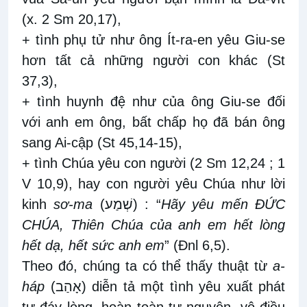
(x. 2 Sm 20,17),
+ tình phụ tử như ông Ít-ra-en yêu Giu-se
hơn tất cả những người con khác (St
37,3),
+ tình huynh đệ như của ông Giu-se đối
với anh em ông, bất chấp họ đã bán ông
sang Ai-cập (St 45,14-15),
+ tình Chúa yêu con người (2 Sm 12,24 ; 1
V 10,9), hay con người yêu Chúa như lời
kinh
sơ-ma
(
שְׁמַע
) : “
Hãy yêu mến ĐỨC
CHÚA, Thiên Chúa của anh em hết lòng
hết dạ, hết sức anh em
” (Đnl 6,5).
Theo đó, chúng ta có thể thấy thuật từ
a-
háp
(
אָהַב
) diễn tả một tình yêu xuất phát
tự đáy lòng, hoàn toàn tự nguyện, vô điều