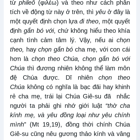
từ
phileô
(φιλέω) và theo như cách phân
tích về động từ này ở trên, thì
yêu
ở đây là
một quyết định chọn lựa
đi theo
, một quyết
định
gắn bó với
, chứ không hiểu theo khía
cạnh tình cảm tâm lý. Vậy, nếu ai
chọn
theo,
hay
chọn gắn bó
cha mẹ, với con cái
hơn là
chọn theo Chúa, chọn gắn bó với
Chúa
thì đương nhiên không thể làm môn
đệ Chúa được. Dĩ nhiên
chọn theo
Chúa
không có nghĩa là bạc đãi hay khinh
rẻ cha mẹ, trái lại Chúa Giê-su đã nhắc
người ta phải ghi nhớ giới luật
“thờ cha
kính mẹ, và yêu đồng loại như yêu chính
mình
” (Mt 19,19), đồng thời chính Chúa
Giê-su cũng nêu gương thảo kính và vâng