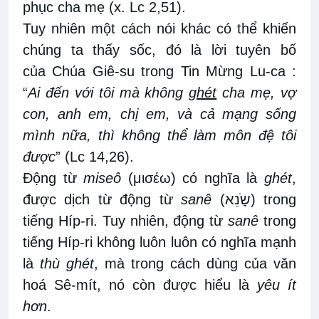
phục cha mẹ (x. Lc 2,51).
Tuy nhiên một cách nói khác có thể khiến
chúng ta thấy sốc, đó là lời tuyên bố
của Chúa Giê-su trong Tin Mừng Lu-ca :
“
Ai đến với tôi mà không
ghét
cha mẹ, vợ
con, anh em, chị em, và cả mạng sống
mình nữa, thì không thể làm môn đệ tôi
được
”
(Lc 14,26).
Động từ
miseô
(μισέω) có nghĩa là
ghét
,
được dịch từ động từ
sanê
(
שָֹנֵא
) trong
tiếng Híp-ri. Tuy nhiên, động từ
sanê
trong
tiếng Híp-ri không luôn luôn có nghĩa mạnh
là
thù
ghét
, mà trong cách dùng của văn
hoá Sê-mít, nó còn được hiểu là
yêu ít
hơn
.