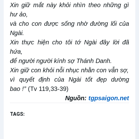
Xin giữ mắt này khỏi nhìn theo những gì
hư ảo,
và cho con được sống nhờ đường lối của
Ngài.
Xin thực hiện cho tôi tớ Ngài đây lời đã
hứa,
để người người kính sợ Thánh Danh.
Xin giữ con khỏi nỗi nhục nhằn con vẫn sợ,
vì quyết định của Ngài tốt đẹp dường
bao !”
(Tv 119,33-39)
Nguồn:
tgpsaigon.net
TAGS:
Dưới ánh sáng Lời Chúa
Chúa nhật 13 Thường niên năm A
Mt 10,37-42