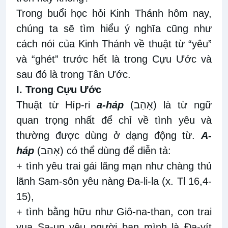
Trong buổi học hỏi Kinh Thánh hôm nay,
chúng ta sẽ tìm hiểu ý nghĩa cũng như
cách nói của Kinh Thánh về thuật từ “yêu”
và “ghét” trước hết là trong Cựu Ước và
sau đó là trong Tân Ước.
I. Trong Cựu Ước
Thuật từ Híp-ri
a-háp
(
אָהַב
) là từ ngữ
quan trọng nhất để chỉ về tình yêu và
thường được dùng ở dạng động từ.
A-
háp
(
אָהַב
) có thể dùng để diễn tả:
+ tình yêu trai gái lãng mạn như chàng thủ
lãnh Sam-sôn yêu nàng Đa-li-la (x. Tl 16,4-
15),
+ tình bằng hữu như Giô-na-than, con trai
vua Sa-un yêu người bạn mình là Đa-vít