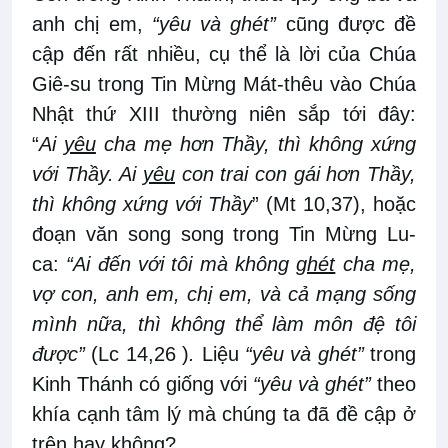
anh chị em,
“yêu và ghét”
cũng được đề
cập đến rất nhiều, cụ thể là lời của Chúa
Giê-su trong Tin Mừng Mát-thêu vào Chúa
Nhật thứ XIII thường niên sắp tới đây:
“
Ai
yêu
cha mẹ hơn Thầy, thì không xứng
với Thầy. Ai
yêu
con trai con gái hơn Thầy,
thì không xứng với Thầy
” (Mt 10,37), hoặc
đoạn văn song song trong Tin Mừng Lu-
ca:
“Ai đến với tôi mà không
ghét
cha mẹ,
vợ con, anh em, chị em, và cả mạng sống
mình nữa, thì không thể làm môn đệ tôi
được”
(Lc 14,26 )
.
Liệu
“yêu và ghét”
trong
Kinh Thánh có giống với
“yêu và ghét”
theo
khía cạnh tâm lý mà chúng ta đã đề cập ở
trên hay không?