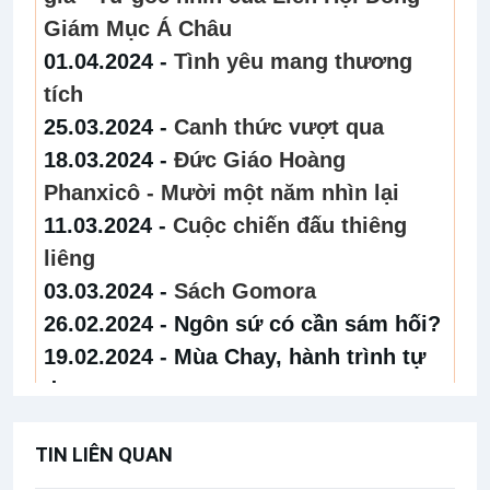
Giám Mục Á Châu
01.04.2024 -
Tình yêu mang thương
tích
25.03.2024 -
Canh thức vượt qua
18.03.2024 -
Đức Giáo Hoàng
Phanxicô - Mười một năm nhìn lại
11.03.2024 -
Cuộc chiến đấu thiêng
liêng
03.03.2024 -
Sách Gomora
26.02.2024 -
Ngôn sứ có cần sám hối?
19.02.2024 -
Mùa Chay, hành trình tự
do
29.01.2024 -
Hướng tới Năm Thánh
TIN LIÊN QUAN
2025
22.01.2024 -
Kỹ thuật và đạo đức