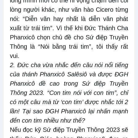
lòng mình mới có thể hi vọng chạm đến cõi
lòng người khác, như văn hào Cicero từng
nói: “Diễn văn hay nhất là diễn văn phát
xuất từ trái tim”. Vì thế khi Đức Thánh Cha
Phanxicô chọn chủ đề cho Sứ điệp Truyền
Thông là “Nói bằng trái tim”, tôi thấy rất
vui.
2. Đức cha vừa nhắc đến câu nói nổi tiếng
của thánh Phanxicô Salêsiô và được ĐGH
Phanxicô đề cao trong Sứ điệp Truyền
Thông 2023. “Con tim nói với con tim”, chỉ
có một câu mà từ ‘con tim’ được nhắc tới 2
lần! Tại sao ĐGH Phanxicô lại nhấn mạnh
đến con tim nhiều như thế?
Nếu đọc kỹ Sứ điệp Truyền Thông 2023 sẽ