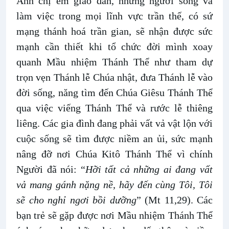
Anh chị em giáo dân, những người sống và
làm việc trong mọi lĩnh vực trần thế, có sứ
mạng thánh hoá trần gian, sẽ nhận được sức
mạnh cần thiết khi tổ chức đời mình xoay
quanh Mầu nhiệm Thánh Thể như tham dự
trọn vẹn Thánh lễ Chúa nhật, đưa Thánh lễ vào
đời sống, năng tìm đến Chúa Giêsu Thánh Thể
qua việc viếng Thánh Thể và rước lễ thiêng
liêng. Các gia đình đang phải vất vả vật lộn với
cuộc sống sẽ tìm được niềm an ủi, sức mạnh
nâng đỡ nơi Chúa Kitô Thánh Thể vì chính
Người đã nói: “
Hỡi tất cả những ai đang vất
vả mang gánh nặng nề, hãy đến cùng Tôi, Tôi
sẽ cho nghỉ ngơi bồi dưỡng
” (Mt 11,29). Các
bạn trẻ sẽ gặp được nơi Mầu nhiệm Thánh Thể