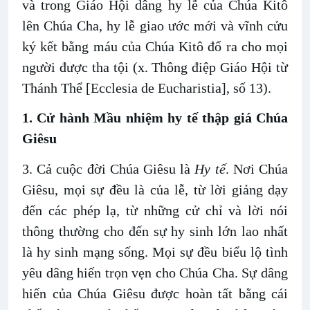
và trong Giáo Hội dâng hy lễ của Chúa Kitô
lên Chúa Cha, hy lễ giao ước mới và vĩnh cửu
ký kết bằng máu của Chúa Kitô đổ ra cho mọi
người được tha tội (x. Thông điệp Giáo Hội từ
Thánh Thể [Ecclesia de Eucharistia], số 13).
1. Cử hành Mầu nhiệm hy tế thập giá Chúa
Giêsu
3. Cả cuộc đời Chúa Giêsu là
Hy tế
. Nơi Chúa
Giêsu, mọi sự đều là của lễ, từ lời giảng dạy
đến các phép lạ, từ những cử chỉ và lời nói
thông thường cho đến sự hy sinh lớn lao nhất
là hy sinh mạng sống. Mọi sự đều biểu lộ tình
yêu dâng hiến trọn vẹn cho Chúa Cha. Sự dâng
hiến của Chúa Giêsu được hoàn tất bằng cái