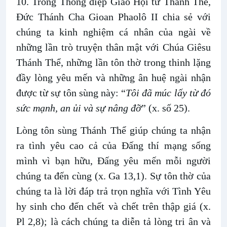
10. Trong Thông điệp Giáo Hội từ Thánh Thể,
Đức Thánh Cha Gioan Phaolô II chia sẻ với
chúng ta kinh nghiệm cá nhân của ngài về
những lần trò truyện thân mật với Chúa Giêsu
Thánh Thể, những lần tôn thờ trong thinh lặng
đầy lòng yêu mến và những ân huệ ngài nhận
được từ sự tôn sùng này: “
Tôi đã múc lấy từ đó
sức mạnh, an ủi và sự nâng đỡ
” (x. số 25).
Lòng tôn sùng Thánh Thể giúp chúng ta nhận
ra tình yêu cao cả của Đấng thí mạng sống
mình vì bạn hữu, Đấng yêu mến mỗi người
chúng ta đến cùng (x. Ga 13,1). Sự tôn thờ của
chúng ta là lời đáp trả trọn nghĩa với Tình Yêu
hy sinh cho đến chết và chết trên thập giá (x.
Pl 2,8); là cách chúng ta diễn tả lòng tri ân và