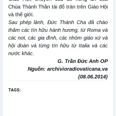
Chúa Thánh Thần tái đổ tràn trên Giáo Hội
và thế giới.
Sau phép lành, Đức Thánh Cha đã chào
thăm các tín hữu hành hương, từ Roma và
các nơi, các gia đình, các nhóm giáo xứ và
hội đoàn và từng tín hữu từ Italia và các
nước khác.
G. Trần Đức Anh OP
Nguồn:
archivioradiovaticana.va
(08.06.2014)
TAGS:
Kinh Truyền tin
Bài giảng Đức Thánh Cha
Ga 20,19-23
Lễ Chúa Thánh Thần Hiện xuống năm A