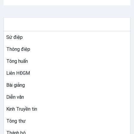
Ngày 2
1
.10.2020 - Bài 11:
Lời cầu
nguyện trong các thánh vịnh (phần II)
Ngày 28.10.2020 - Bài 12:
Chúa Giêsu,
TƯ LIỆU GIÁO HỘI TOÀN CẦU
Con người cầu nguyện
Ngày 04.11.2020 - Bài 13:
Chúa Giêsu,
Sứ điệp
Thầy dạy cầu nguyện
Thông điệp
Ngày 11.11.2020 - Bài 14:
Cầu nguyện
Tông huấn
kiên trì
Ngày 18.11.2020 - Bài 15:
Đức Maria,
Liên HĐGM
người nữ cầu nguyện
Bài giảng
Ngày 25.11.2020 - Bài 16:
Lời cầu
Diễn văn
nguyện của Giáo hội sơ khai
Ngày 02.12.2020 - Bài 17:
Sự chúc
Kinh Truyền tin
lành
Tông thư
Ngày 09.12.2020 - Bài 18:
Lời cầu
Thánh bộ