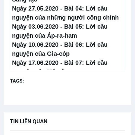
Ngày 27.05.2020 - Bài 04:
Lời cầu
nguyện của những người công chính
Ngày 03.06.2020 - Bài 05:
Lời cầu
nguyện của Áp-ra-ham
Ngày 10.06.2020 - Bài 06:
Lời cầu
nguyện của Gia-cóp
Ngày 17.06.2020 - Bài 07:
Lời cầu
nguyện của Mô-sê
Ngày 24.06.2020 - Bài 08:
Lời cầu
TAGS:
Giáo lý về cầu nguyện
Cách cầu nguyện
nguyện của Đa-vít
Đức Thánh Cha tiếp kiến chung
Ngày 07.10.2020 - Bài 09:
Lời cầu
nguyện của ngôn sứ Ê-li-a
Ngày 14.10.2020 - Bài 10:
Lời cầu
TIN LIÊN QUAN
nguyện trong các thánh vịnh (phần I)