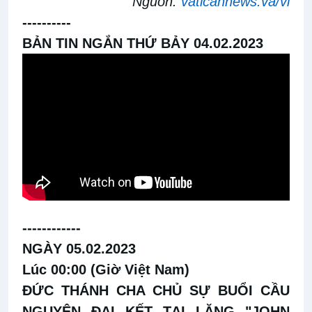
Nguồn:
vaticannews.va/vi
----------
BẢN TIN NGẮN THỨ BẢY 04.02.2023
------------
NGÀY 05.02.2023
Lúc 00:00 (Giờ Việt Nam)
ĐỨC THÁNH CHA CHỦ SỰ BUỔI CẦU
NGUYỆN ĐẠI KẾT TẠI LĂNG "JOHN