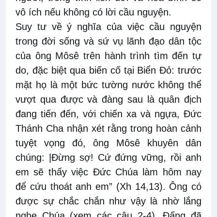
vô ích nếu không có lời cầu nguyện.
Suy tư về ý nghĩa của việc cầu nguyện
trong đời sống và sứ vụ lãnh đạo dân tộc
của ông Môsê trên hành trình tìm đến tự
do, đặc biệt qua biến cố tại Biển Đỏ: trước
mặt họ là một bức tường nước không thể
vượt qua được và đàng sau là quân địch
đang tiến đến, với chiến xa và ngựa, Đức
Thánh Cha nhận xét rằng trong hoàn cảnh
tuyệt vọng đó, ông Môsê khuyên dân
chúng: |Đừng sợ! Cứ đứng vững, rồi anh
em sẽ thấy việc Đức Chúa làm hôm nay
để cứu thoát anh em” (Xh 14,13). Ông có
được sự chắc chắn như vậy là nhờ lắng
nghe Chúa (xem các câu 2-4), Đấng đã