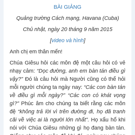
BÀI GIẢNG
Quảng trường Cách mạng, Havana (Cuba)
Chủ nhật, ngày 20 tháng 9 năm 2015
[
video và hình
]
Anh chị em thân mến!
Chúa Giêsu hỏi các môn đệ một câu hỏi có vẻ
nhạy cảm:
“Dọc đường, anh em bàn tán điều gì
vậy?”
Đó là câu hỏi mà Người cũng có thể hỏi
mỗi người chúng ta ngày nay:
“Các con bàn tán
về điều gì mỗi ngày?”
“Các con có khát vọng
gì?”
Phúc âm cho chúng ta biết rằng các môn
đệ
“không trả lời vì trên đường đi, họ đã tranh
cãi về việc ai là người lớn nhất”.
Họ xấu hổ khi
nói với Chúa Giêsu những gì họ đang bàn tán.