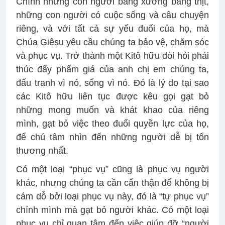
Chính những con người bằng xương bằng thịt,
những con người có cuộc sống và câu chuyện
riêng, và với tất cả sự yếu đuối của họ, mà
Chúa Giêsu yêu cầu chúng ta bảo vệ, chăm sóc
và phục vụ. Trở thành một Kitô hữu đòi hỏi phải
thúc đẩy phẩm giá của anh chị em chúng ta,
đấu tranh vì nó, sống vì nó. Đó là lý do tại sao
các Kitô hữu liên tục được kêu gọi gạt bỏ
những mong muốn và khát khao của riêng
mình, gạt bỏ việc theo đuổi quyền lực của họ,
để chú tâm nhìn đến những người dễ bị tổn
thương nhất.
Có một loại “phục vụ” cũng là phục vụ người
khác, nhưng chúng ta cần cẩn thận để không bị
cám dỗ bởi loại phục vụ này, đó là “tự phục vụ”
chính mình mà gạt bỏ người khác. Có một loại
phục vụ chỉ quan tâm đến việc giúp đỡ “người