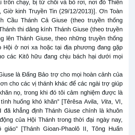
trốn chạy, bị từ chối và bỏ rơi, nơi đó Thiên
, Giờ kinh Truyền Tin (29/12/2013)]. Ơn Toàn
h Cầu Thánh Cả Giuse (theo truyền thống
Thánh thi dâng kính Thánh Giuse (theo truyền
ng lên Thánh Giuse, theo những truyền thống
 Hội ở nơi xa hoặc tại địa phương đang gặp
ho các Kitô hữu đang chịu bách hại dưới mọi
Giuse là Đấng Bảo trợ cho mọi hoàn cảnh của
n cho các vị thánh khác để các ngài trợ giúp
khăn nọ, trong khi đó tôi cảm nghiệm được là
tình huống khó khăn” [Têrêsa Avila,
Vita
, VI,
I đã khẳng định Thánh Giuse chính là khuôn
động của Hội Thánh trong thời đại ngày nay,
ô giáo” [Thánh Gioan-Phaolô II, Tông Huấn