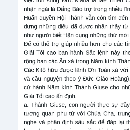
việc tôn sùng Đức Maria là Mẹ Thiên 
nhận ngài là Đấng Bảo trợ trong nhiều lĩ
Huấn quyền Hội Thánh vẫn còn tìm đến
đựng những điều đã được nhận thấy từ 
như người biết “tận dụng những thứ mới 
Để có thể trợ giúp nhiều hơn cho các t
Giải Tối cao ban hành Sắc lệnh này t
rộng ban các Ân xá trong Năm kính Thán
Các Kitô hữu được lãnh Ơn Toàn xá với c
và cầu nguyện theo ý Đức Giáo Hoàng), p
cử hành Năm kính Thánh Giuse cho nhữ
Giải Tối cao ấn định.
a.
Thánh Giuse, con người thực sự đầy 
tương quan phụ tử với Chúa Cha, trung
nghe và phân định sâu sắc để đáp lại 