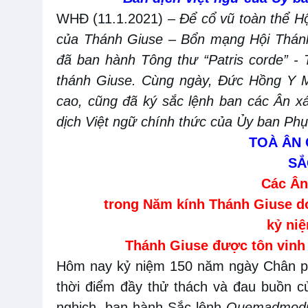
WHĐ (11.1.2021)
–
Để cổ vũ toàn thể Hộ
của Thánh Giuse – Bổn mạng Hội Thán
đã ban hành
Tông thư “Patris corde”
- 
thánh Giuse. Cùng ngày, Đức Hồng Y
cao, cũng đã ký sắc lệnh ban các Ân x
dịch Việt ngữ chính thức của Ủy ban Ph
TOÀ ÂN 
SẮ
Các Ân
trong Năm kính Thánh Giuse d
kỷ ni
Thánh Giuse được tôn vinh
Hôm nay kỷ niệm 150 năm ngày Chân phư
thời điểm đầy thử thách và đau buồn 
nghịch, ban hành Sắc lệnh
Quemadmod