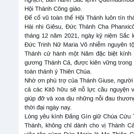
Hội Thánh Công giáo.
Để cổ vũ toàn thể Hội Thánh luôn tín t
Hài nhi Giêsu, Đức Thánh Cha Phanxic
tháng 12 năm 2021, ngày kỷ niệm Sắc lệ
Đức Trinh Nữ Maria Vô nhiễm nguyên tộ
Thánh cử hành một Năm đặc biệt kính T
gương Thánh Cả, được kiên vững trong c
toàn thánh ý Thiên Chúa.
Nhờ ơn phù trợ của Thánh Giuse, người 
cả các Kitô hữu sẽ nỗ lực cầu nguyện v
giúp đỡ và xoa dịu những nỗi đau thươn
thời đại ngày nay.
Lòng yêu kính Đấng Gìn giữ Chúa Cứu T
Thánh, không chỉ dành cho vị Thánh Cả