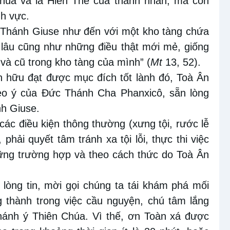
Chúa và là Hiền Thê của thánh nhân, mà còn
nh vực.
 Thánh Giuse như đến với một kho tàng chứa
lâu cũng như những điều thật mới mẻ, giống
và cũ trong kho tàng của mình” (
Mt
13, 52).
ín hữu đạt được mục đích tốt lành đó, Toà Ân
heo ý của Đức Thánh Cha Phanxicô, sẵn lòng
h Giuse.
ác điều kiện thông thường (xưng tội, rước lễ
hải quyết tâm tránh xa tội lỗi, thực thi việc
ng trường hợp và theo cách thức do Toà Ân
lòng tin, mời gọi chúng ta tái khám phá mối
 thành trong việc cầu nguyện, chú tâm lắng
thánh ý Thiên Chúa. Vì thế, ơn Toàn xá được