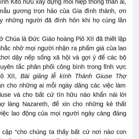
đình Kitô hữu xây dựng mối hiệp thông thân ái,
 mẫu gương trọn hảo của Gia đình thánh, ơn
y những người đã đính hôn khi họ cùng lần
 Chúa là Đức Giáo hoàng Piô XII đã thiết lập
nhắc nhở mọi người nhận ra phẩm giá của lao
khơi dậy nếp sống xã hội và gợi ý để các bộ
guyên tắc phân phối công bình trong lĩnh vực
iô XII,
Bài giảng lễ kính Thánh Giuse Thợ
ban cho những ai mỗi ngày dâng các việc làm
use và cho bất cứ tín hữu nào khẩn nài lời
ợ làng Nazareth, để xin cho những kẻ thất
việc lao động của mọi người ngày càng đáng
 cập “cho chúng ta thấy bất cứ nơi nào con