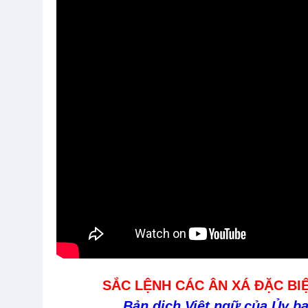
SẮC LỆNH CÁC ÂN XÁ ĐẶC BI
Bản dịch Việt ngữ của Ủy b