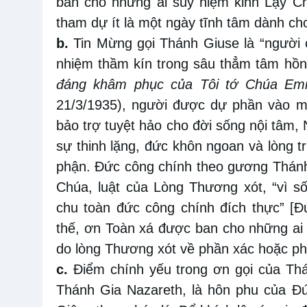
ban cho những ai suy niệm kinh Lạy Cha
tham dự ít là một ngày tĩnh tâm dành ch
b.
Tin Mừng gọi Thánh Giuse là “người 
nhiệm thầm kín trong sâu thẳm tâm hồn
đáng khâm phục của Tôi tớ Chúa Emil
21/3/1935), người được dự phần vào 
bảo trợ tuyệt hảo cho đời sống nội tâm,
sự thinh lặng, đức khôn ngoan và lòng t
phận. Đức công chính theo gương Thánh 
Chúa, luật của Lòng Thương xót, “vì s
chu toàn đức công chính đích thực” [
thế, ơn Toàn xá được ban cho những ai 
do lòng Thương xót về phần xác hoặc ph
c.
Điểm chính yếu trong ơn gọi của Thá
Thánh Gia Nazareth, là hôn phu của Đ