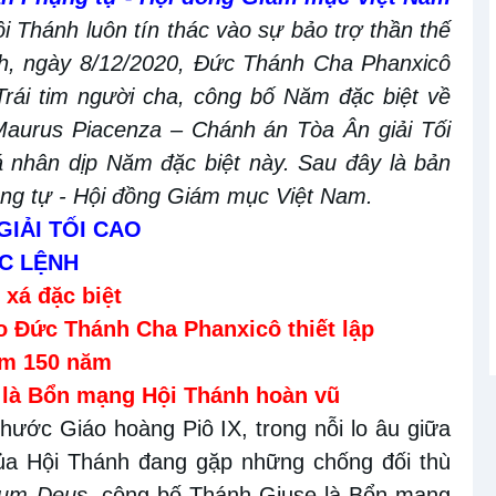
i Thánh luôn tín thác vào sự bảo trợ thần thế
h, ngày 8/12/2020, Đức Thánh Cha Phanxicô
Trái tim người cha, công bố Năm đặc biệt về
Maurus
Piacenza – Chánh án Tòa Ân giải Tối
á nhân dịp Năm đặc biệt này. Sau đây là bản
ụng tự - Hội đồng Giám mục Việt Nam.
GIẢI TỐI CAO
C LỆNH
 xá đặc biệt
o Đức Thánh Cha Phanxicô thiết lập
ệm 150 năm
 là Bổn mạng Hội Thánh hoàn vũ
ớc Giáo hoàng Piô IX, trong nỗi lo âu giữa
của Hội Thánh đang gặp những chống đối thù
um Deus
, công bố Thánh Giuse là Bổn mạng