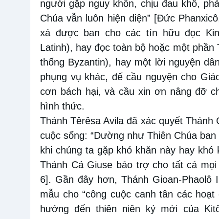
người gặp nguy khốn, chịu đau khổ, phải 
Chúa vẫn luôn hiện diện” [Đức Phanxicô
xá được ban cho các tín hữu đọc Kin
Latinh), hay đọc toàn bộ hoặc một phần 
thống Byzantin), hay một lời nguyện dâ
phụng vụ khác, để cầu nguyện cho Giáo
cơn bách hại, và cầu xin ơn nâng đỡ c
hình thức.
Thánh Têrêsa Avila đã xác quyết Thánh 
cuộc sống: “Dường như Thiên Chúa ban ơ
khi chúng ta gặp khó khăn này hay khó 
Thánh Cả Giuse bảo trợ cho tất cả mọi 
6]. Gần đây hơn, Thánh Gioan-Phaolô I
mẫu cho “công cuộc canh tân các hoạt 
hướng đến thiên niên kỷ mới của Kit