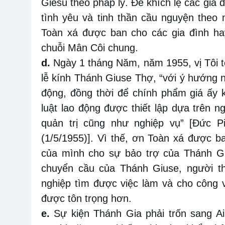
Giêsu theo pháp lý. Để khích lệ các gia 
tình yêu và tinh thần cầu nguyện theo
Toàn xá được ban cho các gia đình ha
chuỗi Mân Côi chung.
d.
Ngày 1 tháng Năm, năm 1955, vị Tôi tớ
lễ kính Thánh Giuse Thợ, “với ý hướng 
động, đồng thời để chính phẩm giá ấy 
luật lao động được thiết lập dựa trên n
quản trị cũng như nghiệp vụ” [Đức P
(1/5/1955)]. Vì thế, ơn Toàn xá được 
của mình cho sự bảo trợ của Thánh Gi
chuyển cầu của Thánh Giuse, người th
nghiệp tìm được việc làm và cho công 
được tôn trọng hơn.
e.
Sự kiện Thánh Gia phải trốn sang Ai