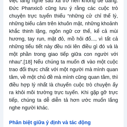
việc lắng nghe sâu xa trở nên không dễ dàng.
Đức Phanxicô cũng lưu ý rằng các cuộc trò
chuyện trực tuyến thiếu “những cử chỉ thể lý,
những biểu cảm trên khuôn mặt, những khoảnh
khắc thinh lặng, ngôn ngữ cơ thể, kể cả mùi
hương, tay run, mặt đỏ, mồ hôi đổ..., vì tất cả
những tiểu tiết này đều nói lên điều gì đó và là
một phần trong giao tiếp giữa con người với
nhau”.
[18]
Nếu chúng ta muốn đi vào một cuộc
trao đổi thực chất với một người mà mình quan
tâm, về một chủ đề mà mình cũng quan tâm, thì
điều hợp lý nhất là chuyển cuộc trò chuyện ấy
ra khỏi môi trường trực tuyến. Khi gặp gỡ trực
tiếp, chúng ta dễ diễn tả hơn ước muốn lắng
nghe người khác.
Phân biệt giữa ý định và tác động