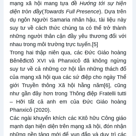
mạng xã hội mang tựa đề
Hướng tới sự hiện
diện tròn đầy
(
Towards Full Presence
). Dựa trên
dụ ngôn Người Samaria nhân hậu, tài liệu này
suy tư về cách thức chúng ta có thể trở thành
những người thân cận đầy yêu thương đối với
nhau trong môi trường trực tuyến.
[5]
Trong hai thập niên qua, các Đức Giáo hoàng
Bênêđictô XVI và Phanxicô đã không ngừng
suy tư về cả những cơ hội lẫn những thách đố
của mạng xã hội qua các sứ điệp cho ngày Thế
giới Truyền thông Xã hội hằng năm
[6]
, cũng
như gần đây hơn trong Thông điệp
Fratelli tutti
– Hỡi tất cả anh em
của Đức Giáo hoàng
Phanxicô (2020).
Các ngài khuyến khích các Kitô hữu Công giáo
mạnh dạn hiện diện trên mạng xã hội, đón nhận
những nền tảng mới để vun đắp và duy trì các