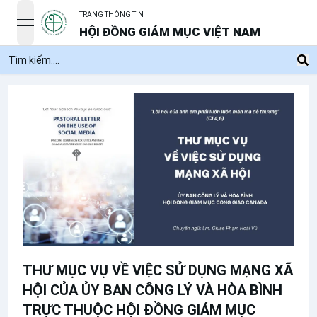
TRANG THÔNG TIN
open navigation menu
HỘI ĐỒNG GIÁM MỤC VIỆT NAM
THƯ MỤC VỤ VỀ VIỆC SỬ DỤNG MẠNG XÃ
HỘI CỦA ỦY BAN CÔNG LÝ VÀ HÒA BÌNH
TRỰC THUỘC HỘI ĐỒNG GIÁM MỤC