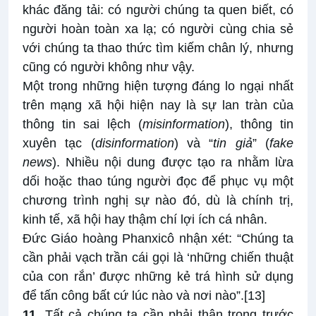
khác đăng tải: có người chúng ta quen biết, có
người hoàn toàn xa lạ; có người cùng chia sẻ
với chúng ta thao thức tìm kiếm chân lý, nhưng
cũng có người không như vậy.
Một trong những hiện tượng đáng lo ngại nhất
trên mạng xã hội hiện nay là sự lan tràn của
thông tin sai lệch (
misinformation
), thông tin
xuyên tạc (
disinformation
) và “
tin giả
” (
fake
news
). Nhiều nội dung được tạo ra nhằm lừa
dối hoặc thao túng người đọc để phục vụ một
chương trình nghị sự nào đó, dù là chính trị,
kinh tế, xã hội hay thậm chí lợi ích cá nhân.
Đức Giáo hoàng Phanxicô nhận xét: “Chúng ta
cần phải vạch trần cái gọi là ‘những chiến thuật
của con rắn’ được những kẻ trá hình sử dụng
để tấn công bất cứ lúc nào và nơi nào”.
[13]
11.
Tất cả chúng ta cần phải thận trọng trước