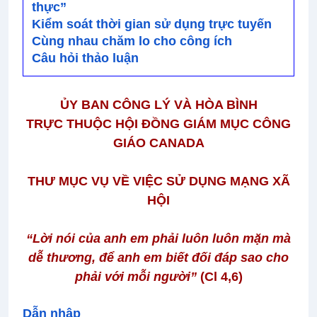
thực”
Kiểm soát thời gian sử dụng trực tuyến
Cùng nhau chăm lo cho công ích
Câu hỏi thảo luận
ỦY BAN CÔNG LÝ VÀ HÒA BÌNH
TRỰC THUỘC HỘI ĐỒNG GIÁM MỤC CÔNG
GIÁO CANADA
THƯ MỤC VỤ VỀ VIỆC SỬ DỤNG MẠNG XÃ
HỘI
“Lời nói của anh em phải luôn luôn mặn mà
dễ thương,
để anh em biết đối đáp sao cho
phải với mỗi người”
(Cl 4,6)
Dẫn nhập