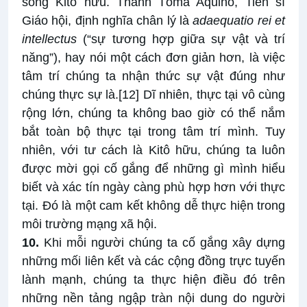
sống Kitô hữu. Thánh Tôma Aquinô, Tiến sĩ
Giáo hội, định nghĩa chân lý là
adaequatio rei et
intellectus
(“sự tương hợp giữa sự vật và trí
năng”), hay nói một cách đơn giản hơn, là việc
tâm trí chúng ta nhận thức sự vật đúng như
chúng thực sự là.
[12]
Dĩ nhiên, thực tại vô cùng
rộng lớn, chúng ta không bao giờ có thể nắm
bắt toàn bộ thực tại trong tâm trí mình. Tuy
nhiên, với tư cách là Kitô hữu, chúng ta luôn
được mời gọi cố gắng để những gì mình hiểu
biết và xác tín ngày càng phù hợp hơn với thực
tại. Đó là một cam kết không dễ thực hiện trong
môi trường mạng xã hội.
10.
Khi mỗi người chúng ta cố gắng xây dựng
những mối liên kết và các cộng đồng trực tuyến
lành mạnh, chúng ta thực hiện điều đó trên
những nền tảng ngập tràn nội dung do người