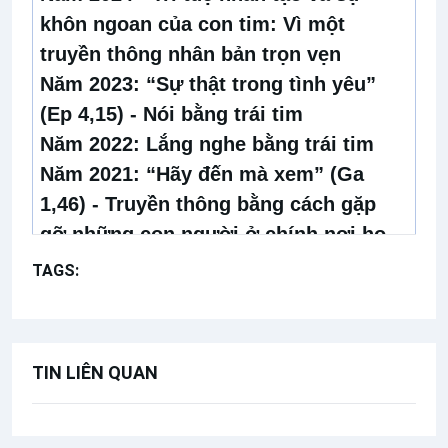
khôn ngoan của con tim:
Vì một
truyền thông nhân bản trọn vẹn
Năm 202
3:
“Sự thật trong tình yêu”
(Ep 4,15) - Nói bằng trái tim
Năm 2022:
Lắng nghe bằng trái tim
Năm 2021:
“Hãy đến mà xem” (Ga
1,46) - Truyền thông bằng cách gặp
gỡ những con người ở chính nơi họ
đang sống và như chính họ là.
TAGS:
Sứ điệp Ngày Thế giới Truyền thông Xã Hội
Năm 2020:
“Để ngươi thuật l
ại cho
con cháu” (Xh 10,2) - Cuộc sống trở
thành câu chuyện
TIN LIÊN QUAN
Năm 2019:
Chúng ta là chi thể của
“
nhau” (Ep 4,25) - Từ các cộng đồng
mạng xã hội đến cộng đoàn nhân loại