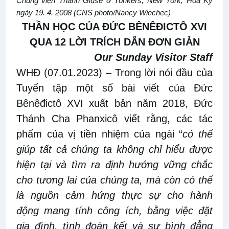
Chủng viện Thánh Giuse ở Yonkers, New York, Hoa
Kỳ
ngày
19
.
4
.
2008
(CNS photo/Nancy Wiechec)
THẦN HỌC CỦA ĐỨC BÊNÊĐICTÔ
XVI
QUA
12 LỜI
TRÍCH DẪN ĐƠN GIẢN
Our Sunday Visitor Staff
WHĐ (07.01.2023)
– Trong lời nói đầu của
Tuyển tập một
số
bài viết của Đức
Bênêđictô XVI xuất bản năm 2018, Đức
Thánh Cha Phanxicô viết rằng
,
các tác
phẩm của vị tiền nhiệm của ngài “
có thể
giúp tất cả chúng ta không chỉ hiểu được
hiện tại và tìm ra định hướng vững chắc
cho tương lai
của chúng ta
, mà còn có thể
là nguồn cảm hứng thực sự cho hành
động mang
tính công ích
, bằng việc đặt
gia đình, tình đoàn kết và sự
bình đẳng