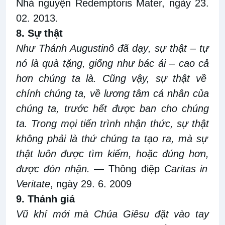
Nhà nguyện Redemptoris Mater, ngày 23
.
0
2
.
2013
.
8. Sự thật
Như Thánh Augustinô đã dạy
,
sự thật – tự
nó là quà tặng
,
giống như bác
ái
– cao
cả
hơn chúng ta
là
.
Cũng vậy, sự thật về
chính chúng ta, về lương tâm cá nhân của
chúng ta, trước hết được ban cho chúng
ta. Trong mọi tiến
trình nhận thức, sự thật
không phải là thứ chúng ta tạo ra, mà
sự
thật luôn được tìm kiếm, hoặc đúng hơn
,
được đón nhận
.
— Thông điệp
Caritas in
Veritate
, ngày 29
.
6
.
2009
9. Thánh giá
Vũ khí mới mà Chúa Giêsu đặt vào tay