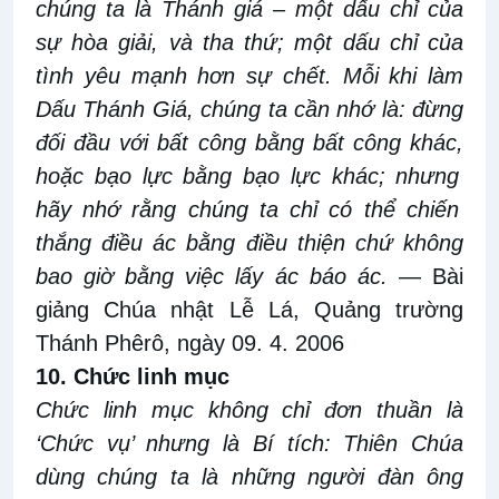
chúng ta là Thánh giá – một dấu chỉ của
sự hòa giải, và
tha thứ
;
một dấu chỉ của
tình yêu mạnh hơn sự chết. Mỗi khi làm
Dấu Thánh Giá, chúng ta cần nhớ là
:
đừng
đối đầu với bất công bằng bất công khác
,
hoặc bạo lực bằng bạo lực khác
;
nhưng
hãy nhớ rằng chúng ta chỉ có thể chiến
thắng điều ác bằng điều thiện chứ không
bao giờ bằng việc
lấy ác báo
ác
.
— Bài
giảng Chúa nhật Lễ Lá, Quảng trường
Thánh Phêrô, ngày 09
.
4
.
2006
10. Chức linh mục
Chức linh mục không chỉ đơn thuần là
‘Chức
vụ’ nhưng
là Bí tích: Thiên Chúa
dùng
chúng ta là những người đàn
ông