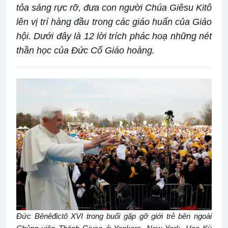
tỏa sáng rực rỡ, đưa con người Chúa Giêsu Kitô
lên vị trí hàng đầu trong các giáo huấn của Giáo
hội. Dưới đây là 12 lời trích phác hoạ những nét
thần học của Đức Cố Giáo hoàng.
Đức Bênêđictô XVI trong
buổi gặp gỡ giới
trẻ bên ngoài