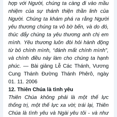
hợp với Người, chúng ta càng đi
vào mầu
nhiệm của
sự
thánh thiện thần
linh
của
Người. Chúng ta khám phá ra rằng Người
yêu thương chúng ta vô bờ
bến
, và do
đó,
thúc đẩy chúng ta yêu thương anh chị
em
mình. Yêu thương luôn đòi hỏi hành động
từ bỏ chính mình,
“
đánh mất chính mình
”
,
và chính điều này làm cho chúng ta hạnh
phúc
.
— Bài giảng Lễ Các Thánh, Vương
Cung Thánh Đường Thánh Phêrô, ngày
0
1
.
11
.
2006
12. Thiên Chúa là tình yêu
Thiên Chúa
không phải là một thế lực
thống trị, một thế lực xa vời; trái
lại, Thiên
Chúa
là tình yêu và Ngài
yêu tôi - và như