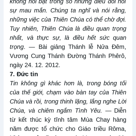
không nổi bật trong số những điều đòi hỏi
sự mau
mắn
. Chúng ta nghĩ và nói rằng
,
những việc của Thiên Chúa có thể chờ đợi
.
Tuy nhiên, Thiên Chúa
là điều
quan trọng
nhất, và
thực sự,
là điều hết
sức
quan
trọng
. — Bài giảng Thánh lễ Nửa Đêm,
Vương Cung Thánh Đường Thánh Phêrô,
ngày 24
.
12
.
2012
.
7. Đức
tin
Tin không gì khác hơn là, trong bóng tối
của thế giới, chạm vào bàn tay của Thiên
Chúa và rồi, trong thinh lặng, lắng nghe Lời
Chúa, và
chiêm ngắm
Tình Yêu
.
— Diễn
từ kết thúc kỳ tĩnh tâm Mùa Chay hàng
năm được tổ chức cho Giáo triều Rôma,