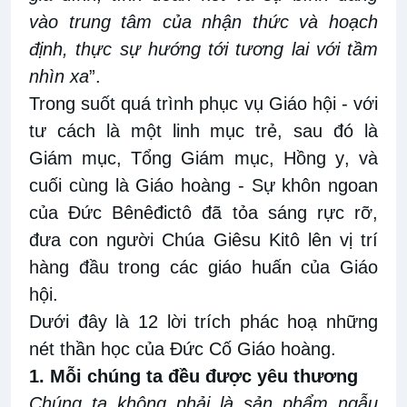
vào trung tâm của nhận
thức
và hoạch
định, thực sự hướng tới tương lai với tầm
nhìn xa
”
.
Trong suốt quá trình phục vụ Giáo hội - với
tư cách là một linh mục trẻ, sau đó là
Giám mục
, Tổng Giám mục,
Hồng y
,
và
cuối
cùng
là Giáo hoàng - Sự khôn ngoan
của Đức Bênêđictô đã tỏa sáng rực rỡ,
đưa con người Chúa Giêsu Kitô lên vị
trí
hàng đầu trong các giáo huấn của Giáo
hội.
Dưới đây là 12
lời
trích phác
hoạ những
nét thần học
của Đức Cố
Giáo hoàng.
1. Mỗi chúng ta đều được yêu thương
Chúng ta không phải là sản phẩm ngẫu