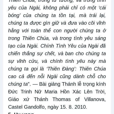
Thiên Chúa, trong tư tưởng
,
và trong tình
yêu của Ngài, không phải chỉ có một ‘cái
bóng’ của chúng ta tồn tại
,
mà trái
lại,
chúng ta được gìn
giữ
và đưa vào cõi vĩnh
hằng với toàn thể con người chúng ta ở
trong Thiên Chúa, và
trong tình yêu sáng
tạo của Ngài.
Chính Tình Yêu của Ngài
đã
chiến thắng sự chết
,
và ban cho chúng ta
sự vĩnh cửu
,
và chính tình yêu này mà
chúng ta gọi là ‘Thiên Đàng’: Thiên Chúa
cao cả
đến nỗi Ngài cũng dành chỗ cho
chúng ta
”
.
— Bài giảng Thánh lễ trọng kính
Đức Trinh Nữ Maria Hồn Xác Lên Trời,
Giáo xứ Thánh Thomas of Villanova,
Castel Gandolfo, ngày 15
.
8
.
2010
.