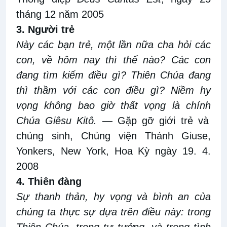
tháng 12 năm 2005
3.
Người
trẻ
Này
c
ác bạn
trẻ
, một lần nữa cha hỏi các
con, về
hôm nay thì thế
nào
? Các con
đang tìm kiếm điều gì? Thiên Chúa đang
thì thầm với các con điều gì? Niềm hy
vọng không bao giờ thất vọng là chính
Chúa Giêsu Kitô
.
— Gặp gỡ giới trẻ và
chủng sinh, Chủng viện Thánh Giuse,
Yonkers, New York, Hoa
Kỳ ngày
19
.
4
.
2008
4. Thiên đàng
Sự thanh thản, hy vọng và bình an của
chúng ta
thực sự
dựa trên điều này: trong