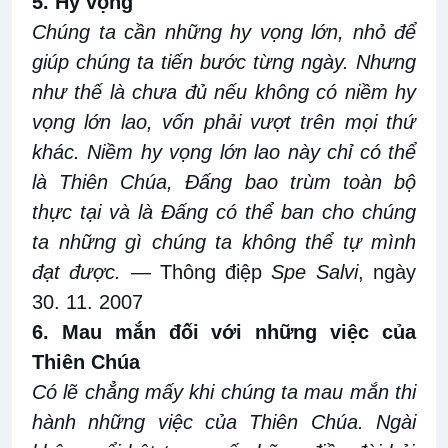
5. Hy vọng
Chúng ta cần những hy vọng lớn
,
nhỏ để
giúp chúng ta tiến
bước
từng ngày. Nhưng
như
thế
là chưa
đủ nếu không có niềm hy
vọng lớn lao, vốn
phải vượt trên mọi thứ
khác
.
Niềm hy vọng lớn lao này chỉ có thể
là Thiên Chúa, Đấng bao trùm toàn bộ
thực tại và là Đấng có thể ban cho chúng
ta những gì chúng ta không thể tự mình
đạt được
.
— Thông điệp
Spe Salvi
, ngày
30
.
11
.
2007
6. Mau
mắn đối với
những việc của
Thiên Chúa
Có lẽ chẳng mấy khi chúng ta mau
mắn thi
hành
những việc của Thiên Chúa. Ngài