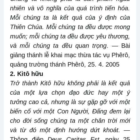
nhiên và vô nghĩa của quá trình tiến hóa.
Mỗi chúng ta là kết quả của ý định
của
Thiên Chúa. Mỗi chúng ta đều được mong
muốn;
mỗi chúng ta đều được yêu thương,
và
mỗi chúng ta đều quan
trọng
.
— Bài
giảng thánh lễ khai mạc thừa tác vụ Phêrô,
quảng trường thánh Phêrô, 25
.
4
.
2005
2. Kitô hữu
Trở thành Kitô hữu không phải là kết quả
của một lựa chọn đạo đức hay một ý
tưởng cao cả, nhưng là sự gặp gỡ với một
biến cố với một Con Người, Đấng đem lại
cho đời sống chúng ta một chân trời mới
và từ đó một định hướng dứt khoát.
—
Thông điệp
Deus Caritas Est
, ngày 25