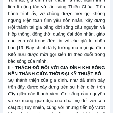
Tóm lại, gia đình nên thánh là một hành trình
liên lỉ cộng tác với ân sủng Thiên Chúa. Trên
hành trình ấy, vợ chồng được mời gọi không
ngừng kiện toàn tình yêu hôn nhân, xây dựng
Hội thánh tại gia bằng đời sống cầu nguyện và
hiệp thông, đồng thời quảng đại đón nhận, giáo
dục con cái trong đức tin và các giá trị nhân
bản.
[19]
Đây chính là lý tưởng mà mọi gia đình
Kitô hữu được mời gọi kiên trì theo đuổi trong
bậc sống của mình.
II - THÁCH ĐỐ ĐỐI VỚI GIA ĐÌNH KHI SỐNG
NÊN THÁNH GIỮA THỜI ĐẠI KỸ THUẬT SỐ
Sự thánh thiện của gia đình, như đã trình bày
trên đây, được xây dựng trên sự hiện diện tròn
đầy giữa các thành viên, đời sống cầu nguyện
và sứ mạng giáo dục của cha mẹ đối với con
cái.
[20]
Tuy nhiên, cùng với những tiến bộ vượt