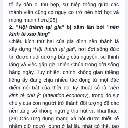
tố ấy dần bị thu hẹp, sự hiệp thông giữa các
thành viên cũng có nguy cơ trở nên hời hợt và
mong manh hơn.
[25]
2. "
Hội thánh tại gia
" bị xâm lấn bởi "
nền
kinh tế xao lãng
"
Chiều kích thứ hai của gia đình nên thánh là
xây dựng “
Hội thánh tại gia
”, nơi đời sống đức
tin được nuôi dưỡng bằng cầu nguyện, sự thinh
lặng và việc gặp gỡ Thiên Chúa trong đời sống
hằng ngày. Tuy nhiên, chính không gian thiêng
liêng ấy đang chịu nhiều tác động từ một đặc
điểm nổi bật của thời đại kỹ thuật số là “
nền
kinh tế chú ý
” (
attention economy
), trong đó sự
chú ý của con người trở thành đối tượng để các
nền tảng số không ngừng thu hút và khai thác.
[26]
Các ứng dụng mạng xã hội được thiết kế
nhằm giữ người dùng ở lại lâu nhất có thể, tạo