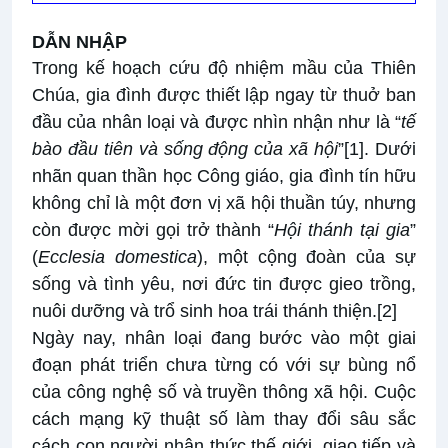
DẪN NHẬP
Trong kế hoạch cứu độ nhiệm mầu của Thiên
Chúa, gia đình được thiết lập ngay từ thuở ban
đầu của nhân loại và được nhìn nhận như là “
tế
bào đầu tiên và sống động của xã hội
”
[1]
. Dưới
nhãn quan thần học Công giáo, gia đình tín hữu
không chỉ là một đơn vị xã hội thuần túy, nhưng
còn được mời gọi trở thành “
Hội thánh tại gia
”
(
Ecclesia domestica
), một cộng đoàn của sự
sống và tình yêu, nơi đức tin được gieo trồng,
nuôi dưỡng và trổ sinh hoa trái thánh thiện.
[2]
Ngày nay, nhân loại đang bước vào một giai
đoạn phát triển chưa từng có với sự bùng nổ
của công nghệ số và truyền thông xã hội. Cuộc
cách mạng kỹ thuật số làm thay đổi sâu sắc
cách con người nhận thức thế giới, giao tiếp và