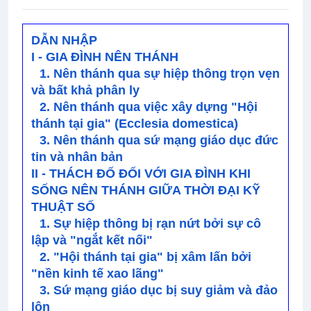
DẪN NHẬP
I - GIA ĐÌNH NÊN THÁNH
1. Nên thánh qua sự hiệp thông trọn vẹn
và bất khả phân ly
2. Nên thánh qua việc xây dựng "Hội
thánh tại gia" (Ecclesia domestica)
3. Nên thánh qua sứ mạng giáo dục đức
tin và nhân bản
II - THÁCH ĐỐ ĐỐI VỚI GIA ĐÌNH KHI
SỐNG NÊN THÁNH GIỮA THỜI ĐẠI KỸ
THUẬT SỐ
1. Sự hiệp thông bị rạn nứt bởi sự cô
lập và "ngắt kết nối"
2. "Hội thánh tại gia" bị xâm lấn bởi
"nền kinh tế xao lãng"
3. Sứ mạng giáo dục bị suy giảm và đảo
lộn