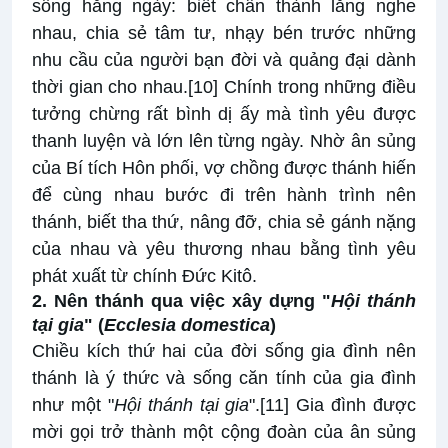
sống hằng ngày: biết chân thành lắng nghe
nhau, chia sẻ tâm tư, nhạy bén trước những
nhu cầu của người bạn đời và quảng đại dành
thời gian cho nhau.
[10]
Chính trong những điều
tưởng chừng rất bình dị ấy mà tình yêu được
thanh luyện và lớn lên từng ngày. Nhờ ân sủng
của Bí tích Hôn phối, vợ chồng được thánh hiến
để cùng nhau bước đi trên hành trình nên
thánh, biết tha thứ, nâng đỡ, chia sẻ gánh nặng
của nhau và yêu thương nhau bằng tình yêu
phát xuất từ chính Đức Kitô.
2. Nên thánh qua việc xây dựng "
Hội thánh
tại gia
" (
Ecclesia domestica
)
Chiều kích thứ hai của đời sống gia đình nên
thánh là ý thức và sống căn tính của gia đình
như một "
Hội thánh tại gia
".
[11]
Gia đình được
mời gọi trở thành một cộng đoàn của ân sủng