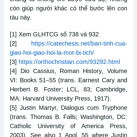
còn giúp người khác có thể bước lên con
tàu này.
[1]
Xem GLHTCG số 738 và 932
[2]
https://catechesis.net/ban-tinh-cua-
giao-hoi-giao-hoi-la-mot-bi-tich/
[3]
https://orthochristian.com/93292.html
[4]
Dio Cassius, Roman History, Volume
VI: Books 51–55 (trans. Earnest Cary and
Herbert B. Foster; LCL, 83; Cambridge,
MA: Harvard University Press, 1917).
[5]
Justin Martyr, Dialogus cum Tryphone
(trans. Thomas B. Falls; Washington, DC:
Catholic University of America Press,
2003). See also 1 Apol. 55 where Justin