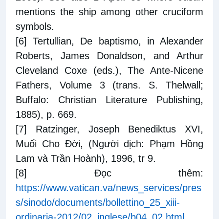
mentions the ship among other cruciform
symbols.
[6]
Tertullian, De baptismo, in Alexander
Roberts, James Donaldson, and Arthur
Cleveland Coxe (eds.), The Ante-Nicene
Fathers, Volume 3 (trans. S. Thelwall;
Buffalo: Christian Literature Publishing,
1885), p. 669.
[7]
Ratzinger, Joseph Benediktus XVI,
Muối Cho Đời, (Người dịch: Phạm Hồng
Lam và Trần Hoành), 1996, tr 9.
[8]
Đọc thêm:
https://www.vatican.va/news_services/pres
s/sinodo/documents/bollettino_25_xiii-
ordinaria-2012/02_inglese/b04_02.html