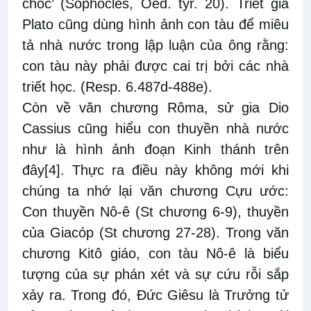
chóc’ (Sophocles, Oed. tyr. 20). Triết gia
Plato cũng dùng hình ảnh con tàu để miêu
tả nhà nước trong lập luận của ông rằng:
con tàu này phải được cai trị bởi các nhà
triết học. (Resp. 6.487d-488e).
Còn về văn chương Rôma, sử gia Dio
Cassius cũng hiểu con thuyền nhà nước
như là hình ảnh đoạn Kinh thánh trên
đây
[4]
. Thực ra điều này không mới khi
chúng ta nhớ lại văn chương Cựu ước:
Con thuyền Nô-ê (St chương 6-9), thuyền
của Giacóp (St chương 27-28). Trong văn
chương Kitô giáo, con tàu Nô-ê là biểu
tượng của sự phán xét và sự cứu rỗi sắp
xảy ra. Trong đó, Đức Giêsu là Trưởng tử