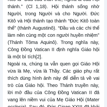
thánh.” (Cl 1,18). Hội thánh sống nhờ
Người, trong Người và cho Người. Ðức
Kitô và Hội thánh tạo thành “Ðức Kitô toàn
thể” (thánh Augustinô). “Ðầu và các chi thể
làm nên cùng một con người huyền nhiệm”
(Thánh Tôma Aquinô). Trong nghĩa này,
Công Đồng Vatican II định nghĩa Giáo hội
là một bí tích
[2]
.
Ngoài ra, chúng ta vẫn quen gọi Giáo Hội
vừa là Mẹ, vừa là Thầy. Các giáo phụ rất
thích dùng hình ảnh này để diễn tả về vai
trò của Giáo hội. Theo Thánh truyền này,
lời mở đầu của Công Đồng Vatican II đã
vang lên niềm vui của Mẹ Giáo Hội (
Mater
ecclesia
). Sau đó, Đức Gioan XXIII đã khải