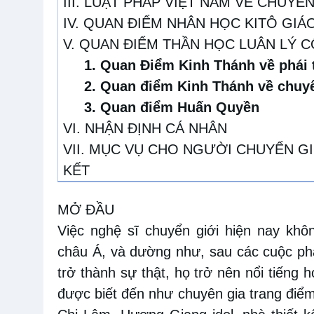
III. LUẬT PHÁP VIỆT NAM VỀ CHUYỂN
IV. QUAN ĐIỂM NHÂN HỌC KITÔ GIÁ
V. QUAN ĐIỂM THẦN HỌC LUÂN LÝ 
1. Quan Điểm Kinh Thánh về phái 
2. Quan điểm Kinh Thánh về chuyể
3. Quan điểm Huấn Quyền
VI. NHẬN ĐỊNH CÁ NHÂN
VII. MỤC VỤ CHO NGƯỜI CHUYỂN GI
KẾT
MỞ ĐẦU
Việc nghệ sĩ chuyển giới hiện nay khôn
châu Á, và dường như, sau các cuộc ph
trở thành sự thật, họ trở nên nổi tiếng
được biết đến như chuyên gia trang điểm