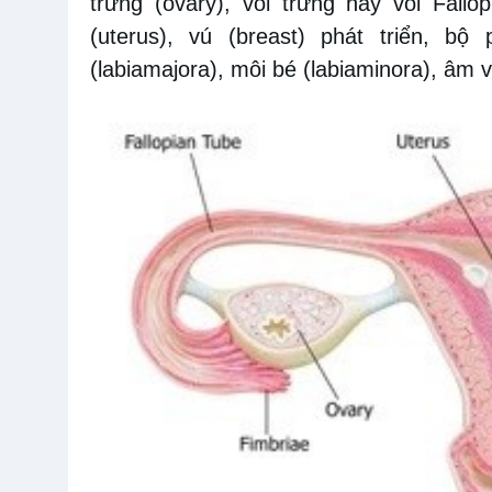
trứng (ovary), vòi trứng hay vòi Fallo
(uterus), vú (breast) phát triển, b
(labiamajora), môi bé (labiaminora), âm vậ