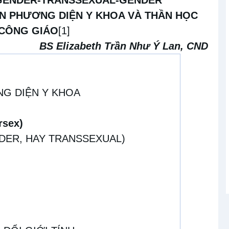
N PHƯƠNG DIỆN Y KHOA VÀ THẦN HỌC
 CÔNG GIÁO
[1]
BS Elizabeth Trần
Như Ý Lan, CND
ƠNG DIỆN Y KHOA
rsex)
NDER, HAY TRANSSEXUAL)