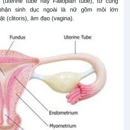
p (uterine tube hay Fallopian tube), tử cung
ộ phận sinh dục ngoài là nữ gồm môi lớn
t (clitoris), âm đạo (vagina).