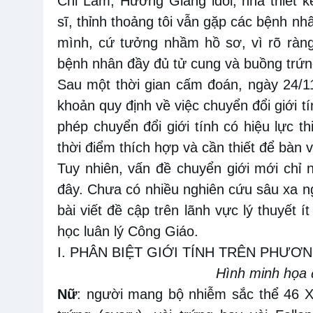
Chi Lâm, Hương Giang idol, nhà thiết 
sĩ, thỉnh thoảng tôi vẫn gặp các bệnh nhân
mình, cứ tưởng nhầm hồ sơ, vì rõ ràn
bệnh nhân đầy đủ tử cung và buồng trứn
Sau một thời gian cấm đoán, ngày 24/1
khoản quy định về việc chuyển đổi giới tí
phép chuyển đổi giới tính có hiệu lực t
thời điểm thích hợp và cần thiết để bàn
Tuy nhiên, vấn đề chuyển giới mới chỉ n
đây. Chưa có nhiều nghiên cứu sâu xa n
bài viết đề cập trên lãnh vực lý thuyết 
học luân lý Công Giáo.
I. PHÂN BIỆT GIỚI TÍNH TRÊN PHƯƠ
Hình minh họa
Nữ
: người mang bộ nhiễm sắc thể 46 X