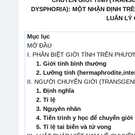
DYSPHORIA):
MỘT NHẬN ĐỊNH TRÊ
LUÂN LÝ
Mục lục
MỞ ĐẦU
I. PHÂN BIỆT GIỚI TÍNH TRÊN PHƯ
1. Giới tính bình thường
2. Lưỡng tính (hermaphrodite,inte
II. NGƯỜI CHUYỂN GIỚI (TRANSGE
1. Định nghĩa
2. Tỉ lệ
3. Nguyên nhân
4. Tiến trình y học để chuyển giới
5. Tỉ lệ tai biến và tử vong