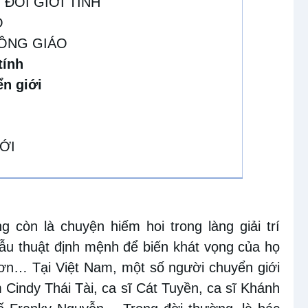
 ĐỔI GIỚI TÍNH
O
CÔNG GIÁO
tính
n giới
ỚI
g còn là chuyện hiếm hoi trong làng giải trí
ẫu thuật định mệnh để biến khát vọng của họ
 hơn… Tại Việt Nam, một số người chuyển giới
 Cindy Thái Tài, ca sĩ Cát Tuyền, ca sĩ Khánh