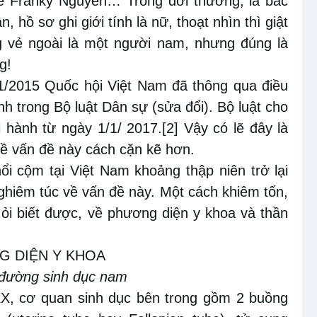
kế Franky Nguyễn… Trong đời thường, là bác
, hồ sơ ghi giới tính là nữ, thoạt nhìn thì giật
g vẻ ngoài là một người nam, nhưng đúng là
g!
1/2015 Quốc hội Việt Nam đã thông qua điều
nh trong Bộ luật Dân sự (sửa đổi). Bộ luật cho
hi hành từ ngày 1/1/ 2017.
[2]
Vậy có lẽ đây là
 về vấn đề này cách cặn kẽ hơn.
ổi cộm tại Việt Nam khoảng thập niên trở lại
ghiêm túc về vấn đề này. Một cách khiêm tốn,
ít ỏi biết được, về phương diện y khoa và thần
NG DIỆN Y KHOA
 đường sinh dục nam
X, cơ quan sinh dục bên trong gồm 2 buồng