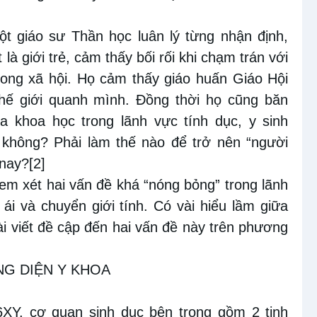
t giáo sư Thần học luân lý từng nhận định,
là giới trẻ, cảm thấy bối rối khi chạm trán với
rong xã hội. Họ cảm thấy giáo huấn Giáo Hội
thế giới quanh mình. Đồng thời họ cũng băn
 khoa học trong lãnh vực tính dục, y sinh
ộ không? Phải làm thế nào để trở nên “người
 nay?
[2]
xem xét hai vấn đề khá “nóng bỏng” trong lãnh
ái và chuyển giới tính. Có vài hiểu lầm giữa
Bài viết đề cập đến hai vấn đề này trên phương
NG DIỆN Y KHOA
XY, cơ quan sinh dục bên trong gồm 2 tinh