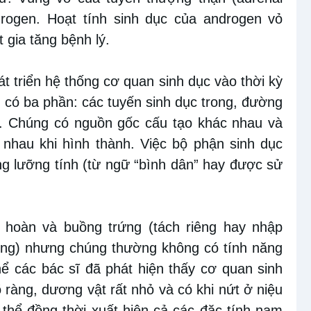
ndrogen. Hoạt tính sinh dục của androgen vỏ
t gia tăng bệnh lý.
át triển hệ thống cơ quan sinh dục vào thời kỳ
 có ba phần: các tuyến sinh dục trong, đường
i. Chúng có nguồn gốc cấu tạo khác nhau và
nhau khi hình thành. Việc bộ phận sinh dục
ạng lưỡng tính (từ ngữ “bình dân” hay được sử
 hoàn và buồng trứng (tách riêng hay nhập
rứng) nhưng chúng thường không có tính năng
hể các bác sĩ đã phát hiện thấy cơ quan sinh
õ ràng, dương vật rất nhỏ và có khi nứt ở niệu
 thể đồng thời xuất hiện cả các đặc tính nam