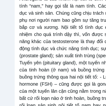
tính “nam,” hay gọi tắt là nam tính. Các
dục và sinh sản. Chúng cũng chịu trách n
phụ nơi người nam bao gồm sự tăng trưở
bắp cơ và xương. Nội tiết tố tình dục 
nhiệm cho quá trình dậy thì, vốn được s
năng khác của testosterone là thay đổi
động tình dục và chức năng tình dục; sự
(prostate gland); sản xuất tinh trùng (sp
Tuyến yên (pituitary gland), một tuyến nh
của tinh hoàn (ở nam) và buồng trứng 
buồng trứng thông qua hai nội tiết tố: - L
hormone (FSH) – cũng được gọi là gona
của một tuyến lân cận cũng nằm trong nã
bất cứ rối loạn nào ở tinh hoàn, buồng t
rối loạn sản sinh nội tiết tố nam hay