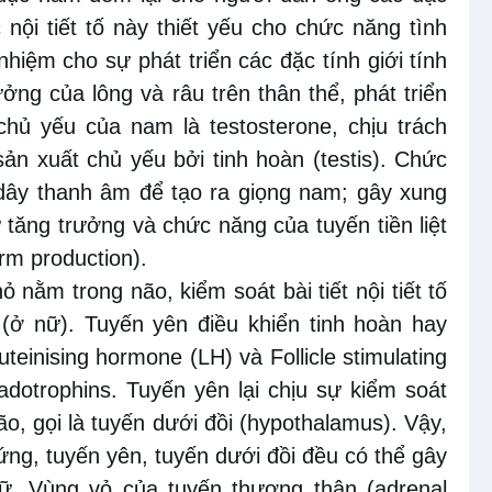
 nội tiết tố này thiết yếu cho chức năng tình
hiệm cho sự phát triển các đặc tính giới tính
ng của lông và râu trên thân thể, phát triển
chủ yếu của nam là testosterone, chịu trách
ản xuất chủ yếu bởi tinh hoàn (testis). Chức
 dây thanh âm để tạo ra giọng nam; gây xung
 tăng trưởng và chức năng của tuyến tiền liệt
erm production).
ỏ nằm trong não, kiểm soát bài tiết nội tiết tố
(ở nữ). Tuyến yên điều khiển tinh hoàn hay
uteinising hormone (LH) và Follicle stimulating
dotrophins. Tuyến yên lại chịu sự kiểm soát
o, gọi là tuyến dưới đồi (hypothalamus). Vậy,
rứng, tuyến yên, tuyến dưới đồi đều có thể gây
 nữ. Vùng vỏ của tuyến thượng thận (adrenal