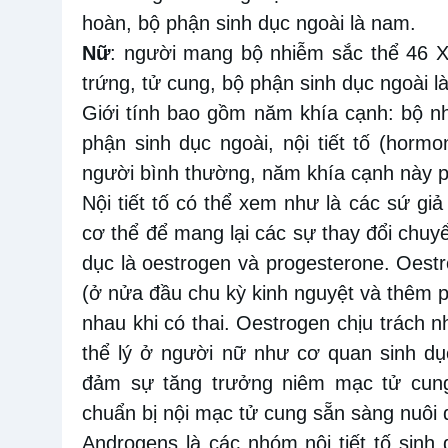
hoàn, bộ phận sinh dục ngoài là nam.
Nữ
: người mang bộ nhiễm sắc thể 46 X
trứng, tử cung, bộ phận sinh dục ngoài l
Giới tính bao gồm năm khía cạnh: bộ nh
phận sinh dục ngoài, nội tiết tố (hormo
người bình thường, năm khía cạnh này ph
Nội tiết tố có thể xem như là các sứ giả
cơ thể để mang lại các sự thay đổi chuyể
dục là oestrogen và progesterone. Oest
(ở nửa đầu chu kỳ kinh nguyệt và thêm 
nhau khi có thai. Oestrogen chịu trách n
thể lý ở người nữ như cơ quan sinh dụ
đảm sự tăng trưởng niêm mạc tử cung
chuẩn bị nội mạc tử cung sẵn sàng nuôi d
Androgens là các nhóm nội tiết tố sin