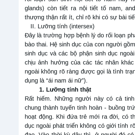
glands) còn tiết ra nội tiết tố nam, a
thượng thận rất ít, chỉ rõ khi có sự bài tiế
II. Lưỡng tính (intersex)
Đây là trường hợp bệnh lý do rối loạn ph
bào thai. Hệ sinh dục của con người gồm
sinh dục và các bộ phận sinh dục ngoà
chịu ảnh hưởng của các tác nhân khác 
ngoài không rõ ràng được gọi là tình tr
dụng là “ái nam ái nữ”).
1. Lưỡng tính thật
Rất hiếm. Những người này có cả tinh
chung thành tuyến tinh hoàn - buồng t
hoạt động. Khi đứa trẻ mới ra đời, có t
dục ngoài phát triển không có giới tính r
đạo. Vào thời kỳ dậy thì, ở người đó có