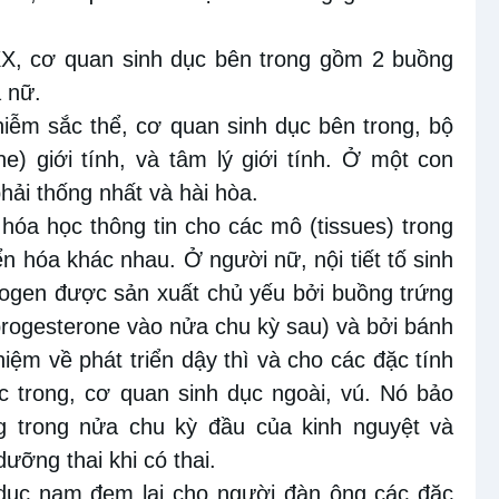
X, cơ quan sinh dục bên trong gồm 2 buồng
à nữ.
iễm sắc thể, cơ quan sinh dục bên trong, bộ
ne) giới tính, và tâm lý giới tính. Ở một con
ải thống nhất và hài hòa.
 hóa học thông tin cho các mô (tissues) trong
n hóa khác nhau. Ở người nữ, nội tiết tố sinh
rogen được sản xuất chủ yếu bởi buồng trứng
progesterone vào nửa chu kỳ sau) và bởi bánh
hiệm về phát triển dậy thì và cho các đặc tính
c trong, cơ quan sinh dục ngoài, vú. Nó bảo
 trong nửa chu kỳ đầu của kinh nguyệt và
ưỡng thai khi có thai.
h dục nam đem lại cho người đàn ông các đặc