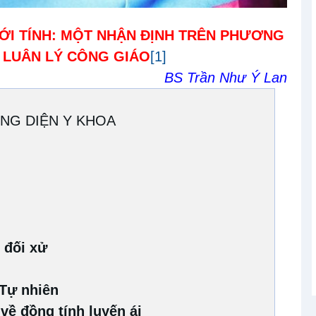
ỚI TÍNH:
MỘT NHẬN ĐỊNH TRÊN PHƯƠNG
 LUÂN LÝ CÔNG GIÁO
[1]
BS T
rần Như Ý Lan
ƠNG DIỆN Y KHOA
 đối xử
t Tự nhiên
về đồng tính luyến ái