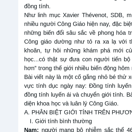
đồng tính.
Như linh mục Xavier Thévenot, SDB, mộ
nhiều người Công Giáo hiện nay, đặc biệt 
những biến đổi sâu sắc về phong hóa t
Công giáo dường như tỏ ra xa lạ với 
khoăn, tự hỏi những khám phá mới của
học...có thật sự đưa con người tiến b
hơn” trong thế giới nhiều biến động hôm
Bài viết này là một cố gắng nhỏ bé thử 
vực tính dục ngày nay: Đồng tính luyến 
đồng tính luyến ái và chuyển giới tính. 
diện khoa học và luân lý Công Giáo.
A. PHÂN BIỆT GIỚI TÍNH TRÊN PHƯƠ
I. Giới tính bình thường
Nam:
người
mang bộ nhiễm sắc thể 46