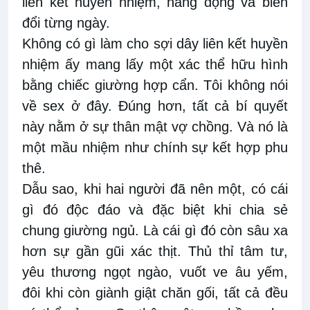
liên kết huyền nhiệm, năng động và biến
đổi từng ngày.
Không có gì làm cho sợi dây liên kết huyền
nhiệm ấy mang lấy một xác thể hữu hình
bằng chiếc giường hợp cẩn. Tôi không nói
về sex ở đây. Đúng hơn, tất cả bí quyết
này nằm ở sự thân mật vợ chồng. Và nó là
một mầu nhiệm như chính sự kết hợp phu
thê.
Dẫu sao, khi hai người đã nên một, có cái
gì đó độc đáo và đặc biệt khi chia sẻ
chung giường ngủ. Là cái gì đó còn sâu xa
hơn sự gần gũi xác thịt. Thủ thỉ tâm tư,
yêu thương ngọt ngào, vuốt ve âu yếm,
đôi khi còn giành giật chăn gối, tất cả đều