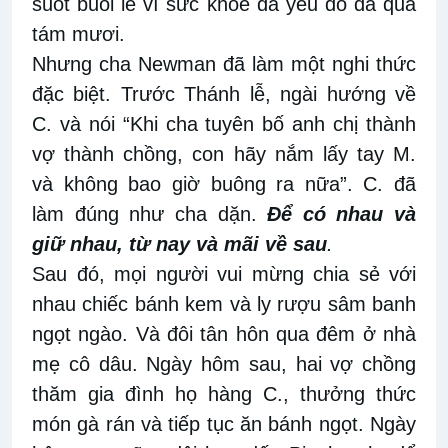
suốt buổi lễ vì sức khỏe đã yếu do đã quá
tám mươi.
Nhưng cha Newman đã làm một nghi thức
đặc biệt. Trước Thánh lễ, ngài hướng về
C. và nói “Khi cha tuyên bố anh chị thành
vợ thành chồng, con hãy nắm lấy tay M.
và không bao giờ buông ra nữa”. C. đã
làm đúng như cha dặn.
Để có nhau và
giữ nhau, từ nay và mãi về sau
.
Sau đó, mọi người vui mừng chia sẻ với
nhau chiếc bánh kem và ly rượu sâm banh
ngọt ngào. Và đôi tân hôn qua đêm ở nhà
mẹ cô dâu. Ngày hôm sau, hai vợ chồng
thăm gia đình họ hàng C., thưởng thức
món gà rán và tiếp tục ăn bánh ngọt. Ngày