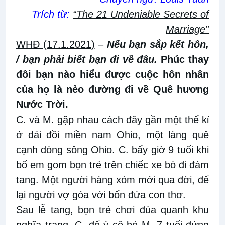
Trích từ:
“The 21 Undeniable Secrets of
Marriage”
WHĐ (17.1.2021)
–
Nếu bạn sắp kết hôn,
/ bạn phải biết bạn đi về đâu.
Phúc thay
đôi bạn nào hiểu được cuộc hôn nhân
của họ là nẻo đường đi về Quê hương
Nước Trời.
C. và M. gặp nhau cách đây gần một thế kỉ
ở dải đồi miền nam Ohio, một làng quê
cạnh dòng sông Ohio. C. bấy giờ 9 tuổi khi
bố em gom bọn trẻ trên chiếc xe bò đi đám
tang. Một người hàng xóm mới qua đời, để
lại người vợ góa với bốn đứa con thơ.
Sau lễ tang, bọn trẻ chơi đùa quanh khu
nghĩa trang, C. để ý cô bé M. 7 tuổi đứng