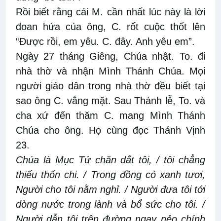
Rồi biết rằng cái M. cần nhất lúc này là lời
đoan hứa của ông, C. rốt cuộc thốt lên
“Được rồi, em yêu. C. đây. Anh yêu em”.
Ngày 27 tháng Giêng, Chúa nhật. To. đi
nhà thờ và nhận Mình Thánh Chúa. Mọi
người giáo dân trong nhà thờ đều biết tại
sao ông C. vắng mặt. Sau Thánh lễ, To. và
cha xứ đến thăm C. mang Mình Thánh
Chúa cho ông. Họ cùng đọc Thánh Vịnh
23.
Chúa là Mục Tử chăn dắt tôi, / tôi chẳng
thiếu thốn chi. / Trong đồng cỏ xanh tươi,
Người cho tôi nằm nghỉ. / Người đưa tôi tới
dòng nước trong lành và bổ sức cho tôi. /
Người dẫn tôi trên đường ngay nẻo chính