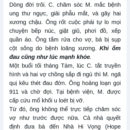
Dòng đời trôi. C. chăm sóc M. mắc bệnh
ung thư ngực, giải phẫu mắt, và gãy hai
xương chậu. Ông rốt cuộc phải tự lo mọi
chuyện bếp núc, giặt giũ, phơi đồ, xếp
quần áo. Ông tắm rửa cho vợ, bà bị sụp
cột sống do bệnh loãng xương.
Khi ốm
đau cũng như lúc mạnh khỏe
.
Một buổi tối tháng Tám, lúc C. tắt truyền
hình và hai vợ chồng sắp đi ngủ thì M. ngã
quị kêu thét đau đớn. Ông hoảng loạn gọi
911 và chờ đợi. Tại bệnh viện, M. được
cấp cứu mổ khối u loét bị vỡ.
Từ đó, ông không thể trực tiếp chăm sóc
vợ như trước được nữa. Cả nhà quyết
định đưa bà đến Nhà Hi Vọng (Hope