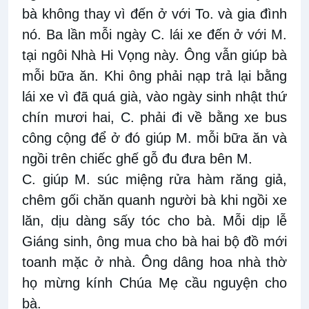
bà không thay vì đến ở với To. và gia đình
nó. Ba lần mỗi ngày C. lái xe đến ở với M.
tại ngôi Nhà Hi Vọng này. Ông vẫn giúp bà
mỗi bữa ăn. Khi ông phải nạp trả lại bằng
lái xe vì đã quá già, vào ngày sinh nhật thứ
chín mươi hai, C. phải đi về bằng xe bus
công cộng để ở đó giúp M. mỗi bữa ăn và
ngồi trên chiếc ghế gỗ đu đưa bên M.
C. giúp M. súc miệng rửa hàm răng giả,
chêm gối chăn quanh người bà khi ngồi xe
lăn, dịu dàng sấy tóc cho bà. Mỗi dịp lễ
Giáng sinh, ông mua cho bà hai bộ đồ mới
toanh mặc ở nhà. Ông dâng hoa nhà thờ
họ mừng kính Chúa Mẹ cầu nguyện cho
bà.