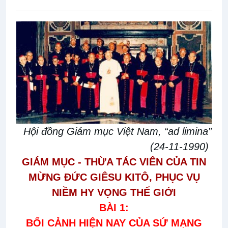
Hội đồng Giám mục Việt Nam, “ad limina”
(24-11-1990)
GIÁM MỤC - THỪA TÁC VIÊN CỦA TIN
MỪNG ĐỨC GIÊSU KITÔ, PHỤC VỤ
NIỀM HY VỌNG THẾ GIỚI
BÀI 1:
BỐI CẢNH HIỆN NAY CỦA SỨ MẠNG