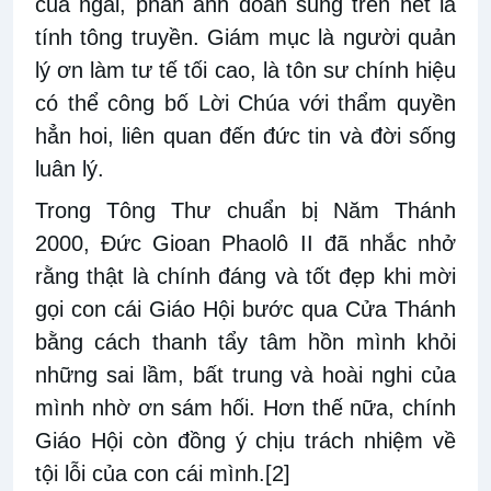
của ngài, phản ảnh đoàn sủng trên hết là
tính tông truyền. Giám mục là người quản
lý ơn làm tư tế tối cao, là tôn sư chính hiệu
có thể công bố Lời Chúa với thẩm quyền
hẳn hoi, liên quan đến đức tin và đời sống
luân lý.
Trong Tông Thư chuẩn bị Năm Thánh
2000, Đức Gioan Phaolô II đã nhắc nhở
rằng thật là chính đáng và tốt đẹp khi mời
gọi con cái Giáo Hội bước qua Cửa Thánh
bằng cách thanh tẩy tâm hồn mình khỏi
những sai lầm, bất trung và hoài nghi của
mình nhờ ơn sám hối. Hơn thế nữa, chính
Giáo Hội còn đồng ý chịu trách nhiệm về
tội lỗi của con cái mình.
[2]