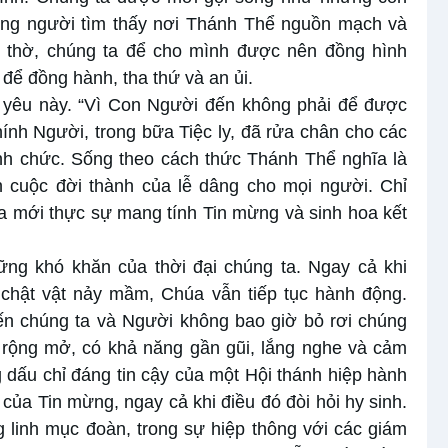
ững người tìm thấy nơi Thánh Thể nguồn mạch và
n thờ, chúng ta để cho mình được nên đồng hình
để đồng hành, tha thứ và an ủi.
nh yêu này. “Vì Con Người đến không phải để được
ính Người, trong bữa Tiệc ly, đã rửa chân cho các
ánh chức. Sống theo cách thức Thánh Thể nghĩa là
n cuộc đời thành của lễ dâng cho mọi người. Chỉ
a mới thực sự mang tính Tin mừng và sinh hoa kết
ng khó khăn của thời đại chúng ta. Ngay cả khi
chật vật nảy mầm, Chúa vẫn tiếp tục hành động.
ến chúng ta và Người không bao giờ bỏ rơi chúng
im rộng mở, có khả năng gần gũi, lắng nghe và cảm
 dấu chỉ đáng tin cậy của một Hội thánh hiệp hành
 của Tin mừng, ngay cả khi điều đó đòi hỏi hy sinh.
 linh mục đoàn, trong sự hiệp thông với các giám