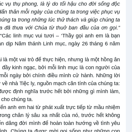
ác vụ thụ phong, là lý do tối hậu cho đời sống độc
ấn thân mỗi ngày của chúng ta trong việc phục vụ
úng ta trong những lúc thử thách và giúp chúng ta
ta đã thưa với Chúa từ thuở ban đầu của ơn gọi.”
“Các linh mục vui tươi – ‘Thầy gọi anh em là bạn
hân dịp Năm thánh Linh mục, ngày 26 tháng 6 năm
 là một vai trò để thực hiện, nhưng là một hồng ân
n đầy kinh ngạc, bởi mỗi linh mục là con người của
ỗi ngày bởi chính điều mình cử hành. Những lời
về nhà Tiệc ly, nguồn mạch căn tính của chúng ta:
được định nghĩa trước hết bởi những gì mình làm,
 cho chúng ta.
ến anh em hai từ phát xuất trực tiếp từ mầu nhiệm
trong chân lý sâu xa nhất của nó, trước hết không
hiến dâng đời mình để hoàn toàn hướng về tình yêu
mình. Chúng ta được mời gọi sống như những con