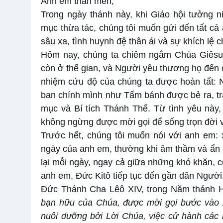
Anh em thân mến,
Trong ngày thánh này, khi Giáo hội tưởng ni
mục thừa tác, chúng tôi muốn gửi đến tất cả a
sâu xa, tình huynh đệ thân ái và sự khích lệ 
Hôm nay, chúng ta chiêm ngắm Chúa Giêsu
còn ở thế gian, và Người yêu thương họ đến c
nhiệm cứu độ của chúng ta được hoàn tất: 
ban chính mình như Tấm bánh được bẻ ra, tra
mục và Bí tích Thánh Thể. Từ tình yêu này,
không ngừng được mời gọi để sống trọn đời vớ
Trước hết, chúng tôi muốn nói với anh em:
ngày của anh em, thường khi âm thầm và ẩn k
lại mỗi ngày, ngay cả giữa những khó khăn, c
anh em, Đức Kitô tiếp tục đến gần dân Người,
Đức Thánh Cha Lêô XIV, trong Năm thánh H
bạn hữu của Chúa, được mời gọi bước vào m
nuôi dưỡng bởi Lời Chúa, việc cử hành các b