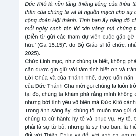
Đức Kitô là nền tảng thiêng liêng của thừa t
thân của chúng ta và là nguồn mạch cho sự d
cộng đoàn Hội thánh. Tình bạn ấy nâng đỡ ch
mỗi ngày canh tân lời ‘xin vâng’ mà chúng 
(Diễn từ gửi các tham dự viên cuộc gặp gỡ 
hữu’ (Ga 15,15)”, do Bộ Giáo sĩ tổ chức, n
2025).
Chức Linh mục, như chúng ta biết, không phải
cần được gìn giữ với tâm tình biết ơn và trà
Lời Chúa và của Thánh Thể, được uốn nắn m
của Đức Thánh Cha mời gọi chúng ta luôn trở 
tại đó, chúng ta khám phá rằng mình không 
nhưng bởi tình yêu vô biên mà Đức Kitô dành
Trong ánh sáng ấy, chúng tôi muốn trao gửi đ
chúng ta cử hành: hy tế và phục vụ. Hy tế, 
phải là sự từ bỏ, nhưng là sự trao ban: là 
đối với Thiên Chúa và đối với anh chị em 