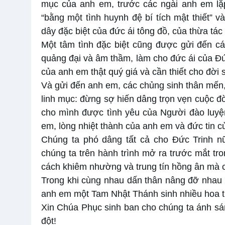
mục của anh em, trước các ngài anh em lặp 
“bằng một tình huynh đệ bí tích mật thiết” 
dây đặc biệt của đức ái tông đồ, của thừa tác
Một tâm tình đặc biệt cũng được gửi đến c
quảng đại và âm thầm, làm cho đức ái của Đức
của anh em thật quý giá và cần thiết cho đời
Và gửi đến anh em, các chủng sinh thân mến
linh mục: đừng sợ hiến dâng trọn vẹn cuộc đờ
cho mình được tình yêu của Người đào luyệ
em, lòng nhiệt thành của anh em và đức tin 
Chúng ta phó dâng tất cả cho Đức Trinh n
chúng ta trên hành trình mở ra trước mắt t
cách khiêm nhường và trung tín hồng ân mà c
Trong khi cùng nhau dấn thân nâng đỡ nhau 
anh em một Tam Nhật Thánh sinh nhiều hoa tr
Xin Chúa Phục sinh ban cho chúng ta ánh sán
đột!