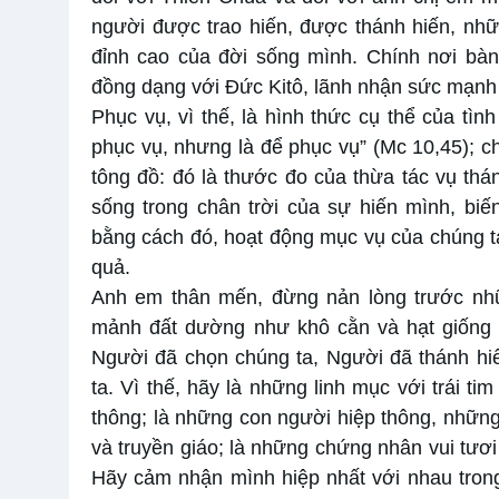
người được trao hiến, được thánh hiến, nh
đỉnh cao của đời sống mình. Chính nơi bà
đồng dạng với Đức Kitô, lãnh nhận sức mạnh 
Phục vụ, vì thế, là hình thức cụ thể của tì
phục vụ, nhưng là để phục vụ” (Mc 10,45); ch
tông đồ: đó là thước đo của thừa tác vụ th
sống trong chân trời của sự hiến mình, biế
bằng cách đó, hoạt động mục vụ của chúng t
quả.
Anh em thân mến, đừng nản lòng trước nhữ
mảnh đất dường như khô cằn và hạt giống 
Người đã chọn chúng ta, Người đã thánh hi
ta. Vì thế, hãy là những linh mục với trái t
thông; là những con người hiệp thông, những
và truyền giáo; là những chứng nhân vui tươi
Hãy cảm nhận mình hiệp nhất với nhau trong