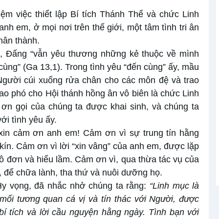
ệm việc thiết lập Bí tích Thánh Thể và chức Linh
nh em, ở mọi nơi trên thế giới, một tâm tình tri ân
chân thành.
, Đấng “vẫn yêu thương những kẻ thuộc về mình
ùng” (Ga 13,1). Trong tình yêu “đến cùng” ấy, mầu
Người cúi xuống rửa chân cho các môn đệ và trao
o phó cho Hội thánh hồng ân vô biên là chức Linh
 ơn gọi của chúng ta được khai sinh, và chúng ta
i tình yêu ấy.
 xin cảm ơn anh em! Cảm ơn vì sự trung tín hằng
ín. Cảm ơn vì lời “xin vâng” của anh em, được lặp
ô đơn và hiểu lầm. Cảm ơn vì, qua thừa tác vụ của
 để chữa lành, tha thứ và nuôi dưỡng họ.
y vọng, đã nhắc nhở chúng ta rằng:
“Linh mục là
ối tương quan cá vị và tín thác với Người, được
í tích và lời cầu nguyện hằng ngày. Tình bạn với