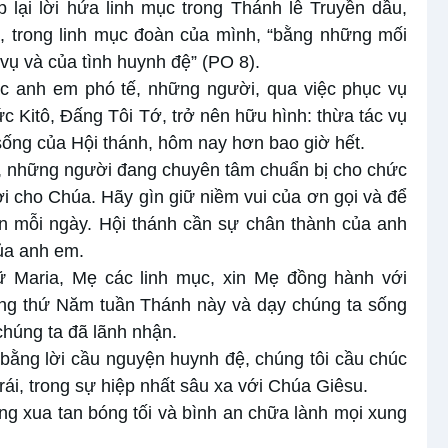
lại lời hứa linh mục trong Thánh lễ Truyền dầu,
và, trong linh mục đoàn của mình, “bằng những mối
 vụ và của tình huynh đệ” (PO 8).
ác anh em phó tế, những người, qua việc phục vụ
 Kitô, Đấng Tôi Tớ, trở nên hữu hình: thừa tác vụ
 sống của Hội thánh, hôm nay hơn bao giờ hết.
, những người đang chuyên tâm chuẩn bị cho chức
i cho Chúa. Hãy gìn giữ niềm vui của ơn gọi và để
n mỗi ngày. Hội thánh cần sự chân thành của anh
của anh em.
ữ Maria, Mẹ các linh mục, xin Mẹ đồng hành với
rong thứ Năm tuần Thánh này và dạy chúng ta sống
húng ta đã lãnh nhận.
bằng lời cầu nguyện huynh đệ, chúng tôi cầu chúc
ái, trong sự hiệp nhất sâu xa với Chúa Giêsu.
g xua tan bóng tối và bình an chữa lành mọi xung