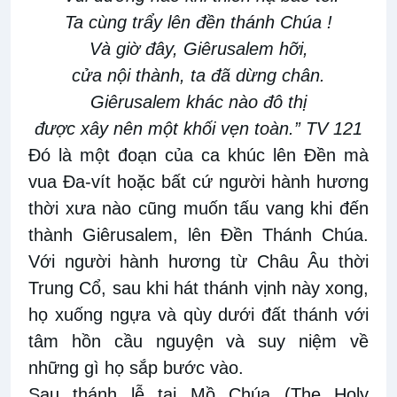
Ta cùng trẩy lên đền thánh Chúa !
Và giờ đây, Giêrusalem hỡi,
cửa nội thành, ta đã dừng chân.
Giêrusalem khác nào đô thị
được xây nên một khối vẹn toàn.” TV 121
Đó là một đoạn của ca khúc lên Đền mà
vua Đa-vít hoặc bất cứ người hành hương
thời xưa nào cũng muốn tấu vang khi đến
thành Giêrusalem, lên Đền Thánh Chúa.
Với người hành hương từ Châu Âu thời
Trung Cổ, sau khi hát thánh vịnh này xong,
họ xuống ngựa và qùy dưới đất thánh với
tâm hồn cầu nguyện và suy niệm về
những gì họ sắp bước vào.
Sau thánh lễ tại Mồ Chúa (The Holy