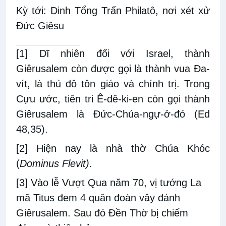
Kỳ tới: Dinh Tổng Trấn Philatô, nơi xét xử
Đức Giêsu
[1]
Dĩ nhiên đối với Israel, thành
Giêrusalem còn được gọi là thành vua Đa-
vít, là thủ đô tôn giáo và chính trị. Trong
Cựu ước, tiên tri Ê-dê-ki-en còn gọi thành
Giêrusalem là Đức-Chúa-ngự-ở-đó (Ed
48,35).
[2]
Hiện nay là nhà thờ Chúa Khóc
(
Dominus Flevit)
.
[3]
Vào lễ Vượt Qua năm 70, vị tướng La
mã Titus đem 4 quân đoàn vây đánh
Giêrusalem. Sau đó Đền Thờ bị chiếm