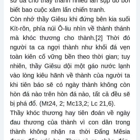
sử đã cho thấy thành nhiều lần sụp đổ bởi
biết bao cuộc xâm lấn chiến tranh.
Còn nhớ thầy Giêsu khi đứng bên kia suối
Kít-rôn, phía núi Ô-liu nhìn về thành thánh
mà khóc thương cho thành.
[2]
Thời đó
người ta ca ngợi thành như khối đá vẹn
toàn kiên cố vững bền theo thời gian; tuy
nhiên, thầy Giêsu dội một gáo nước lạnh
vào lòng kiêu hãnh về thành của người ta
khi tiên báo sẽ có ngày thành không còn
hòn đá nào trên hòn đá nào, tất cả đều sẽ
bị phá đổ. (Mt24, 2; Mc13,2; Lc 21,6).
Thầy khóc thương hay tiên đoán về ngày
đau thương của thành vì con dân trong
thành không nhận ra thời Đấng Mêsia