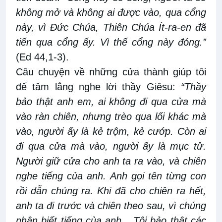
không mở và không ai được vào, qua cổng
này, vì Đức Chúa, Thiên Chúa Ít-ra-en đã
tiến qua cổng ấy. Vì thế cổng này đóng.”
(Ed 44,1-3).
Câu chuyện về những cửa thành giúp tôi
để tâm lắng nghe lời thầy Giêsu:
“Thầy
bảo thật anh em, ai không đi qua cửa mà
vào ràn chiên, nhưng trèo qua lối khác mà
vào, người ấy là kẻ trộm, kẻ cướp. Còn ai
đi qua cửa mà vào, người ấy là mục tử.
Người giữ cửa cho anh ta ra vào, và chiên
nghe tiếng của anh. Anh gọi tên từng con
rồi dẫn chúng ra. Khi đã cho chiên ra hết,
anh ta đi trước và chiên theo sau, vì chúng
nhận biết tiếng của anh....Tôi bảo thật các