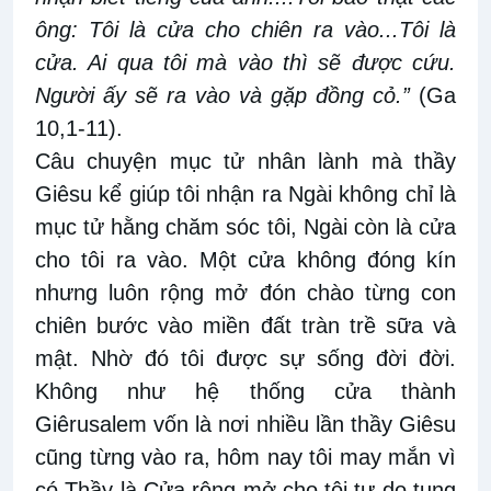
ông: Tôi là cửa cho chiên ra vào...Tôi là
cửa. Ai qua tôi mà vào thì sẽ được cứu.
Người ấy sẽ ra vào và gặp đồng cỏ.”
(Ga
10,1-11).
Câu chuyện mục tử nhân lành mà thầy
Giêsu kể giúp tôi nhận ra Ngài không chỉ là
mục tử hằng chăm sóc tôi, Ngài còn là cửa
cho tôi ra vào. Một cửa không đóng kín
nhưng luôn rộng mở đón chào từng con
chiên bước vào miền đất tràn trề sữa và
mật. Nhờ đó tôi được sự sống đời đời.
Không như hệ thống cửa thành
Giêrusalem vốn là nơi nhiều lần thầy Giêsu
cũng từng vào ra, hôm nay tôi may mắn vì
có Thầy là Cửa rộng mở cho tôi tự do tung