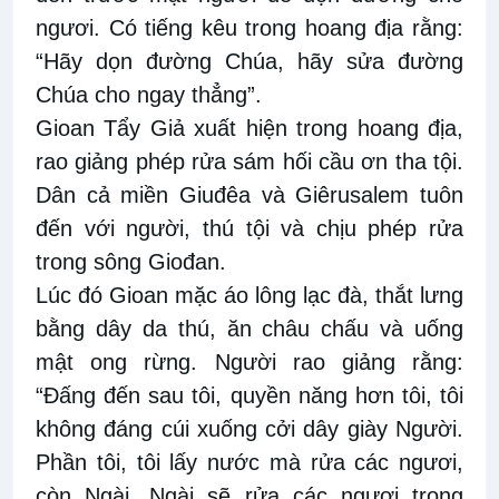
ngươi. Có tiếng kêu trong hoang địa rằng:
“Hãy dọn đường Chúa, hãy sửa đường
Chúa cho ngay thẳng”.
Gioan Tẩy Giả xuất hiện trong hoang địa,
rao giảng phép rửa sám hối cầu ơn tha tội.
Dân cả miền Giuđêa và Giêrusalem tuôn
đến với người, thú tội và chịu phép rửa
trong sông Giođan.
Lúc đó Gioan mặc áo lông lạc đà, thắt lưng
bằng dây da thú, ăn châu chấu và uống
mật ong rừng. Người rao giảng rằng:
“Ðấng đến sau tôi, quyền năng hơn tôi, tôi
không đáng cúi xuống cởi dây giày Người.
Phần tôi, tôi lấy nước mà rửa các ngươi,
còn Ngài, Ngài sẽ rửa các ngươi trong