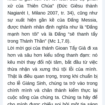
xử của Thiên Chúa” (Đức Giêsu thành
Nagiarét I, Milano 2007, tr. 34), cũng như
sự xuất hiện gần kề của Đấng Messia,
được thánh nhân định nghĩa như là “Đấng
mạnh hơn tôi” và là Đấng “sẽ thanh tẩy
trong Thánh Thần” (Mc 1,7.8).
Lời mời gọi của thánh Gioan Tẩy Giả đi xa
hơn và sâu hơn kiểu sống thanh đạm: nó
kêu mời thay đổi nội tâm, bắt đầu từ việc
thừa nhận và xưng thú tội lỗi của mình.
Thật là điều quan trọng, trong khi chuẩn bị
cho lễ Giáng Sinh, chúng ta trở vào trong
chính mình và chân thành kiểm thực lại
cuộc sống của chúng ta. Chúng ta hãy để
cho mình được chiếu soi bởi một tia sáng