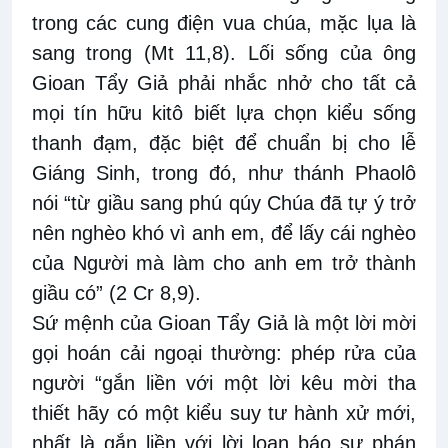
trong các cung điện vua chúa, mặc lụa là
sang trong (Mt 11,8). Lối sống của ông
Gioan Tẩy Giả phải nhắc nhở cho tất cả
mọi tín hữu kitô biết lựa chọn kiểu sống
thanh đạm, đặc biệt để chuẩn bị cho lễ
Giáng Sinh, trong đó, như thánh Phaolô
nói “từ giầu sang phú qúy Chúa đã tự ý trở
nên nghèo khó vì anh em, để lấy cái nghèo
của Người mà làm cho anh em trở thành
giầu có” (2 Cr 8,9).
Sứ mệnh của Gioan Tẩy Giả là một lời mời
gọi hoán cải ngoại thường: phép rửa của
người “gắn liền với một lời kêu mời tha
thiết hãy có một kiểu suy tư hành xử mới,
nhất là gắn liền với lời loan báo sự phán