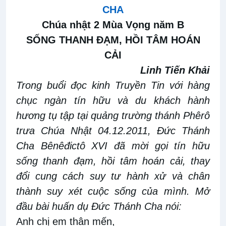
CHA
Chúa nhật 2 Mùa Vọng năm B
SỐNG THANH ĐẠM, HỒI TÂM HOÁN
CẢI
Linh Tiến Khải
Trong buổi đọc kinh Truyền Tin với hàng
chục ngàn tín hữu và du khách hành
hương tụ tập tại quảng trường thánh Phêrô
trưa Chúa Nhật 04.12.2011, Đức Thánh
Cha Bênêđictô XVI đã mời gọi tín hữu
sống thanh đạm, hồi tâm hoán cải
, thay
đổi cung cách suy tư hành xử và chân
thành suy xét cuộc sống của mình. Mở
đầu bài huấn dụ Đức Thánh Cha nói:
Anh chị em thân mến,