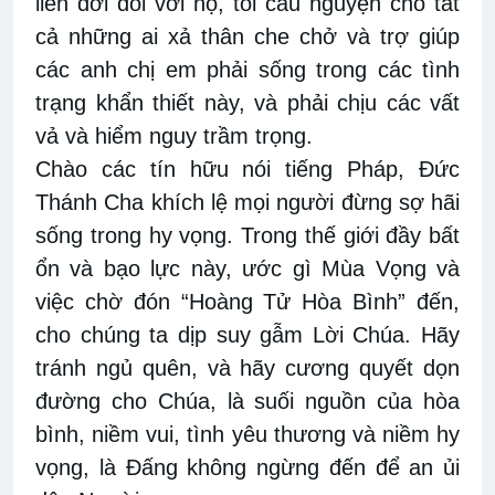
liên đới đối với họ, tôi cầu nguyện cho tất
cả những ai xả thân che chở và trợ giúp
các anh chị em phải sống trong các tình
trạng khẩn thiết này, và phải chịu các vất
vả và hiểm nguy trầm trọng.
Chào các tín hữu nói tiếng Pháp, Đức
Thánh Cha khích lệ mọi người đừng sợ hãi
sống trong hy vọng. Trong thế giới đầy bất
ổn và bạo lực này, ước gì Mùa Vọng và
việc chờ đón “Hoàng Tử Hòa Bình” đến,
cho chúng ta dịp suy gẫm Lời Chúa. Hãy
tránh ngủ quên, và hãy cương quyết dọn
đường cho Chúa, là suối nguồn của hòa
bình, niềm vui, tình yêu thương và niềm hy
vọng, là Đấng không ngừng đến để an ủi