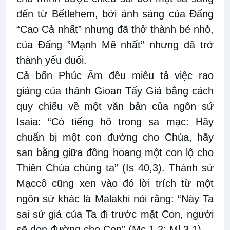
đến từ Bếtlehem, bởi ánh sáng của Đấng
“Cao Cả nhất” nhưng đã thở thành bé nhỏ,
của Đấng ”Mạnh Mẽ nhất” nhưng đã trở
thành yếu đuối.
Cả bốn Phúc Âm đều miêu tả việc rao
giảng của thánh Gioan Tẩy Giả bằng cách
quy chiếu về một văn bản của ngôn sứ
Isaia: “Có tiếng hô trong sa mạc: Hãy
chuẩn bị một con đường cho Chúa, hãy
san bằng giữa đồng hoang một con lộ cho
Thiên Chúa chúng ta” (Is 40,3). Thánh sử
Mạccô cũng xen vào đó lời trích từ một
ngôn sứ khác là Malakhi nói rằng: “Này Ta
sai sứ giả của Ta đi trước mặt Con, người
sẽ dọn đường cho Con” (Mc 1,2; Ml 3,1).