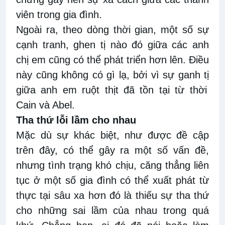
viên trong gia đình.
Ngoài ra, theo
dòng
thời gian,
một số sự
cạnh tranh
, ghen tị
nào
đó
giữa các anh
chị em cũng có thể phát triển
hơn lên. Điều
này cũng không có gì lạ, bởi vì sự
ganh
tị
giữa anh em ruột
thịt
đã tồn tại từ thời
Cain và Abel.
Tha thứ lỗi lầm cho
nhau
Mặc dù sự
khác biệt
, như
được đề cập
trên đây,
có thể gây ra một số vấn đề,
nhưng tình trạng khó
chịu,
căng
thẳng
liên
tục ở một số gia đình có thể xuất phát từ
thực
tại
sâu xa hơn đó
là
thiếu sự tha thứ
cho những sai lầm của
nhau
trong quá