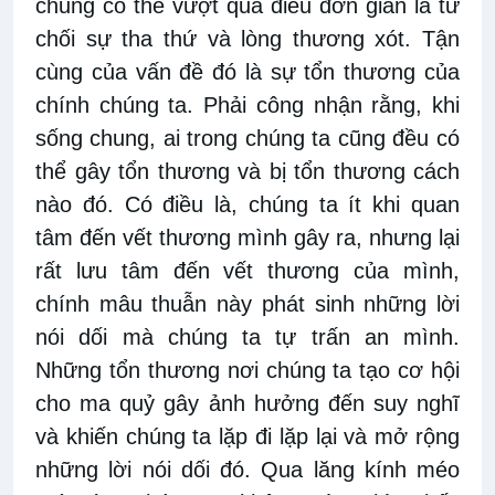
chung có thể vượt quá điều đơn giản là từ
chối sự tha thứ và lòng thương xót. Tận
cùng của vấn đề
đó
là sự tổn thương của
chính chúng ta. Phải
công nhận rằng,
khi
sống chung, ai trong
chúng ta cũng đều c
ó
thể gây
tổn thương và bị tổn thương
cách
nào đó
. Có
điều là, chúng ta ít khi quan
tâm đến
vết thương mìn
h gây ra, nhưng lại
rất lưu tâm đến vết thương của mình,
chính mâu thuẫn
này
phát
sinh những lời
nói dối mà chúng ta tự trấn
an
mình.
Những tổn thương nơi chúng ta tạo cơ hội
cho ma quỷ gây ảnh hưởng đến suy nghĩ
và khiến chúng ta lặp đi
lặp
lại và mở rộng
những lời nói dối đó. Qua lăng kính
méo