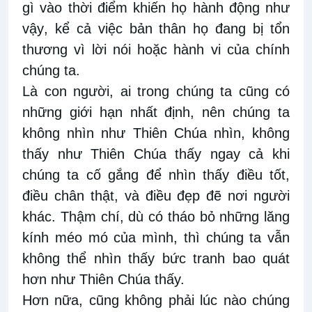
gì vào thời điểm khiến họ hành động như
vậy
, kể
cả việc bản
thân
họ đang bị tổn
thương
vì lời nói hoặc hành vi của chính
chúng ta
.
L
à con người
,
ai
trong c
húng ta cũng có
những
giới
hạn nhất
định,
nên
c
húng ta
không nhìn
như Thiên Chúa nhìn, không
thấy
như Thiên Chúa
thấy
ngay cả khi
chúng ta cố gắng để nhìn thấy điều tốt,
điều chân thật
,
và điều đẹp đẽ
nơi người
khác
. Thậm
chí, dù
có tháo bỏ những lăng
kính méo mó của mình, thì chúng ta vẫn
không thể nhìn thấy bức tranh bao quát
hơn như Thiên Chúa thấy.
Hơn nữa, c
ũng không phải lúc nào
chúng