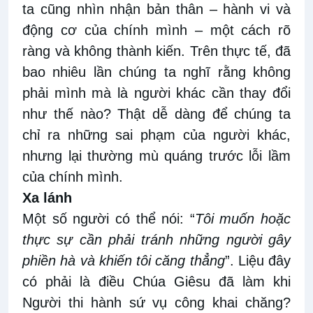
ta
cũng nhìn nhận bản thân – hành vi và
động cơ của chính mình – một cách rõ
ràng và không thành
kiến
. Trên thực tế, đã
bao nhiêu lần chúng ta nghĩ rằng không
phải mình mà là người khác cần thay đổi
như thế nào? Thật dễ dàng để chúng ta
chỉ ra những sai
phạm
của người khác,
nhưng lại thường mù quáng trước lỗi
lầm
của chính mình.
Xa
l
ánh
Một số người có thể nói: “
Tôi muốn
hoặc
thực sự cần phải tránh những người gây
phiền hà
và khiến tôi căng thẳng
”. Liệu
đ
ây
có phải là điều Chúa Giê
s
u đã làm khi
Người thi hành sứ vụ công khai chăng?