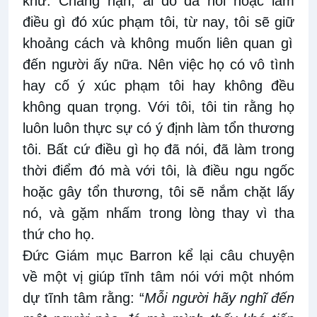
khứ. Chẳng
hạn
, ai đó đã nói hoặc làm
điều gì đó xúc phạm tôi
, t
ừ
nay
, tôi sẽ giữ
khoảng cách và
không
muốn
liên quan gì
đến
người ấy
nữa. Nên
v
iệc họ có
vô tình
hay cố
ý xúc phạm tôi hay
không đều
không quan trọng. Với
tôi, t
ôi tin rằng họ
luôn
luôn
thực sự có ý định làm tổn thương
tôi. Bất cứ điều gì họ đã nói
, đã l
àm trong
thời điểm đó mà
với tôi,
là điều ngu ngốc
hoặc gây tổn thương, tôi sẽ nắm chặt lấy
nó, và
gặm nhấm trong lòng
thay vì tha
thứ cho họ.
Đức Giám mục Barron kể lại câu chuyện
về một vị giúp tĩnh tâm
nói với
một nhóm
dự
tĩnh tâm rằng
:
“
Mỗi
người
h
ãy nghĩ đến