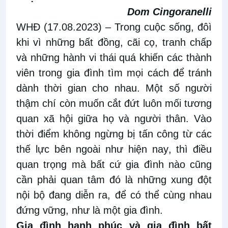
Dom Cingoranelli
WHĐ (17.08.2023)
– Trong
cuộc sống, đô
ì
khi
vì những bất đồng,
cãi cọ, tranh chấp
và những hành vi thái
quá khiến
các
thành
viên trong
gia đình tìm mọi cách để tránh
dành thời gian cho nhau.
M
ột số
người
thậm chí còn muốn cắt đứt
luôn
mối tương
quan xã hội giữa họ và
người thân
. Vào
thời điểm không ngừng bị tấn công từ các
thế lực bên ngoài
như hiện nay
, thì điều
quan
trọng
mà bất cứ gia đình nào cũng
cần phải
quan tâm đó là những
xung đột
nội bộ đang diễn ra
, để có thể cùng nhau
đứng vững, như là một gia đình
.
Gia đình hạnh phúc và gia đình bất