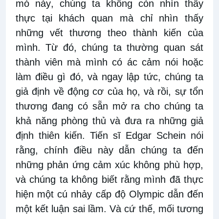
mó
này
,
chúng ta không còn nhìn thấy
thực tại khách
quan
mà chỉ nhìn thấy
những
vết thương
theo
thành kiến của
mình
.
Từ đó,
chúng t
a thường
quan sát
thành viên mà mình
có ác cảm
nói hoặc
làm điều gì đó
, và n
gay
lập tức, c
húng t
a
giả định về động cơ của họ
, và rồi, s
ự tổn
thương đang
có sẵn
mở ra cho chúng ta
khả năng phòng thủ và đưa ra những giả
định thiên
kiến
. Tiến sĩ Edgar Schein nói
rằng
, chính
điều này dẫn chúng ta đến
những phản ứng cảm xúc không phù hợp
,
và
chúng t
a
không biết rằng mình đã thực
hiện một cú nhảy cấp độ Olympic dẫn đến
một kết luận sai lầm. Và cứ
thế, mối tương