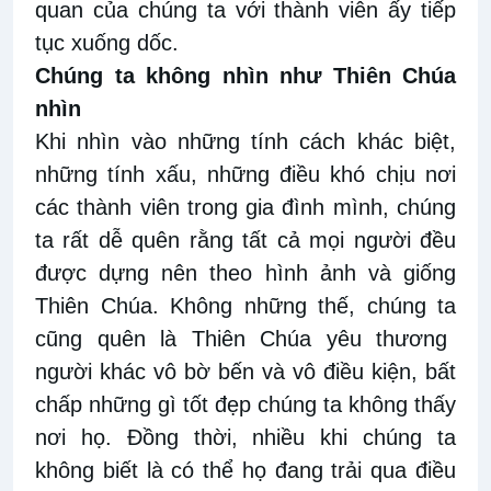
quan của chúng ta với thành viên ấy
tiếp
tục xuống dốc.
Chúng ta không nhìn như Thiên Chúa
nhìn
K
hi nhìn vào những
tính
cách
khác biệt,
những tính xấu, những điều khó chịu nơi
các thành viên trong gia đình mình
,
chúng
ta
rất
dễ quên
rằng
tất cả mọi người đều
được dựng
nên
theo hình ảnh và giống
Thiên Chúa. Không
những thế, c
húng ta
c
ũng quên là Thiên Chúa yêu thương
người khác
vô
bờ bến và
vô
điều kiện
, bất
chấp những gì tố
t đẹp
chúng ta không thấy
nơi họ. Đồng thời, nhiều
khi
chúng t
a
không biết là có thể họ đang trải qua điều