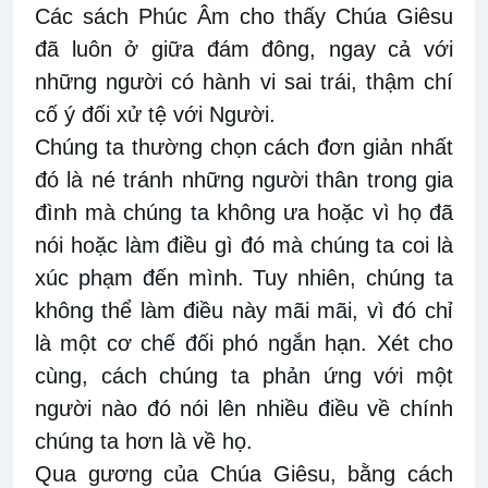
C
ác sách Phúc Âm
cho thấy
Chúa Giêsu
đã luôn ở giữa đám đông
,
ngay
cả
với
những người có hành vi sai trái, thậm
chí
cố ý
đối
xử tệ
với Người.
Chúng ta
thường chọn cách đơn giản nhất
đó là né
tránh những
người thân trong gia
đình
mà chúng t
a
không ưa hoặc vì họ đã
nói hoặc
làm
điều gì đó mà chúng ta coi là
xúc phạm đến
mình
. Tuy
nhiên, c
húng t
a
không thể làm điều này
mãi mãi, vì
đ
ó
chỉ
là một cơ chế đối phó ngắn hạn. Xét cho
cùng, cách chúng ta phản ứng với một
người nào đó nói lên nhiều điều về chính
chúng ta hơn là về họ.
Qua
gương của Chúa Giêsu,
bằng cách