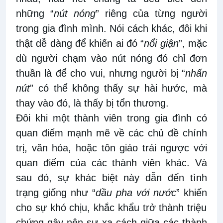
những
“
nút nóng
” riêng của từng người
trong gia đình mình. Nói
cách khác, đôi khi
t
hật dễ dàng để khiến ai đó “
nổi giận
”
, mặc
dù
người chạm
vào
nút nóng
đó chỉ đơn
thuần là để cho vui, nhưng
người bị
“
nhấn
nút
”
có thể không thấy sự hài hước
, mà
thay vào đó, là thấy bị tổn thương
.
Đôi khi
một thành viên trong gia đình có
quan điểm mạnh mẽ về các chủ đề chính
trị, văn hóa
,
hoặc tôn giáo trái ngược với
quan điểm của các thành viên khác. Và
sau đó
, sự khác biệt này dẫn đến tình
trạng giống như “
dầu pha
với nước
” khiến
cho sự khó chịu, khắc khẩu trở thành triệu
chứng gây nên sự xa cách giữa các thành