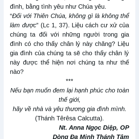
đình, bằng tình yêu như Chúa yêu.
“
Đối với
Thiên Chúa
, không gì là không thể
làm được
” (Lc 1, 37).
Liệu
cách cư xử
của
chúng ta đối với những người trong gia
đình có cho thấy chân
lý này chăng
?
L
iệu
g
ia đình của chúng t
a
sẽ cho thấy chân
lý
này được thể hiện nơi
chúng t
a như thế
nào
?
***
Nếu bạn muốn đem lại hạnh phúc cho toàn
thế giới,
hãy về nhà và yêu thương gia đình mình
.
(Thánh Têrêsa Calcutta)
.
Nt. Anna Ngọc Diệp, OP
Dòng Đa Minh Thánh Tâm