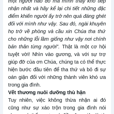
một người nào
đó
mà mình thấy khó tiếp
nhận nhất
và hãy kể lại chi tiết những đặc
điểm khiến người ấy trở nên quá đáng ghét
đối với mình
như vậy
. Sau đó,
ngài
khuyên
họ
trở về phòng và cầu xin Chúa tha thứ
cho những lỗi lầm giống
như vậy nơi chính
bản thân
từng
người
”
.
Thật là một cơ hội
tuyệt vời! Nhìn vào gương, và với sự trợ
giúp
đỡ của ơn Chúa, chúng ta có thể thực
hiện bước đầu tiên để tha thứ và bỏ đi sự
oán giận đối với những thành viên khó
ưa
trong gia đình.
Vết thương nuôi dưỡng thù
hận
Tuy nhiên, việc không
thừa nhận
ai đó
cũng
như
sự
xáo trộn trong
gia đình nói