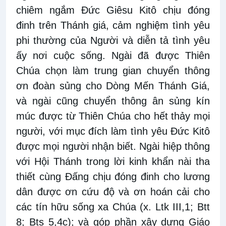
chiêm ngắm Đức Giêsu Kitô chịu đóng
đinh trên Thánh giá, cảm nghiệm tình yêu
phi thường của Người và diễn tả tình yêu
ấy nơi cuộc sống. Ngài đã được Thiên
Chúa chọn làm trung gian chuyển thông
ơn đoàn sủng cho Dòng Mến Thánh Giá,
và ngài cũng chuyển thông ân sủng kín
múc được từ Thiên Chúa cho hết thảy mọi
người, với mục đích làm tình yêu Đức Kitô
được mọi người nhận biết. Ngài hiệp thông
với Hội Thánh trong lời kinh khẩn nài tha
thiết cùng Đấng chịu đóng đinh cho lương
dân được ơn cứu độ và ơn hoán cải cho
các tín hữu sống xa Chúa (x. Ltk III,1; Btt
8; Bts 5,4c); và góp phần xây dựng Giáo