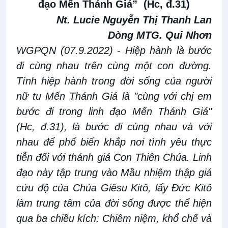
đạo Mến Thánh Giá” (Hc, đ.31)
Nt. Lucie Nguyễn Thị Thanh Lan
Dòng MTG. Qui Nhơn
WGP
Q
N
(
07
.
9
.202
2
)
-
Hiệp hành là bước
đi cùng nhau trên cùng một con đường.
Tính hiệp hành trong đời sống của người
nữ tu Mến Thánh Giá là "cùng với chị em
bước đi trong linh đạo Mến Thánh Giá"
(Hc, đ.31), là bước đi cùng nhau và với
nhau để phổ biến khắp nơi tình yêu thực
tiễn đối với thánh giá Con Thiên Chúa. Linh
đạo này tập trung vào Mầu nhiệm thập giá
cứu độ của Chúa Giêsu Kitô, lấy Đức Kitô
làm trung tâm của đời sống được thể hiện
qua ba chiều kích: Chiêm niệm, khổ chế và