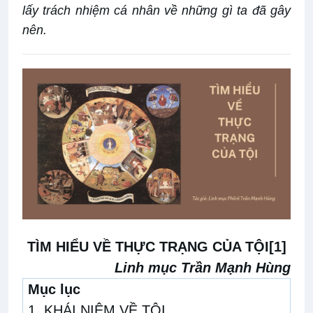
lấy trách nhiệm cá nhân về những gì ta đã gây
nên.
TÌM HIỂU VỀ THỰC TRẠNG CỦA TỘI
[1]
Linh m
ục Trần Mạnh Hùng
Mục lục
1. KHÁI NIỆM VỀ TỘI