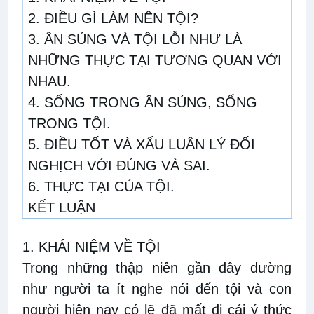
2. ĐIỀU GÌ LÀM NÊN TỘI?
3. ÂN SỦNG VÀ TỘI LỖI NHƯ LÀ
NHỮNG THỰC TẠI TƯƠNG QUAN VỚI
NHAU.
4. SỐNG TRONG ÂN SỦNG, SỐNG
TRONG TỘI.
5. ĐIỀU TỐT VÀ XẤU LUÂN LÝ ĐỐI
NGHỊCH VỚI ĐÚNG VÀ SAI.
6. THỰC TẠI CỦA TỘI.
KẾT LUẬN
1. KHÁI NIỆM VỀ TỘI
Trong những thập niên gần đây dường
như người ta ít nghe nói đến tội và con
người hiện nay có lẽ đã mất đi cái ý thức