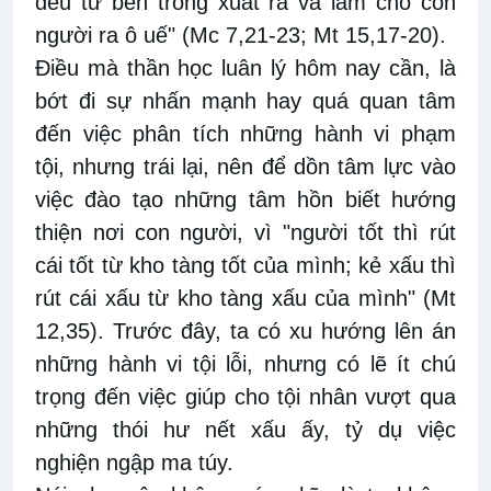
đều từ bên trong xuất ra và làm cho con
người ra ô uế" (Mc 7,21-23; Mt 15,17-20).
Điều mà thần học luân lý hôm nay cần, là
bớt đi sự nhấn mạnh hay quá quan tâm
đến việc phân tích những hành vi phạm
tội, nhưng trái lại, nên để dồn tâm lực vào
việc đào tạo những tâm hồn biết hướng
thiện nơi con người, vì "người tốt thì rút
cái tốt từ kho tàng tốt của mình; kẻ xấu thì
rút cái xấu từ kho tàng xấu của mình" (Mt
12,35). Trước đây, ta có xu hướng lên án
những hành vi tội lỗi, nhưng có lẽ ít chú
trọng đến việc giúp cho tội nhân vượt qua
những thói hư nết xấu ấy, tỷ dụ việc
nghiện ngập ma túy.