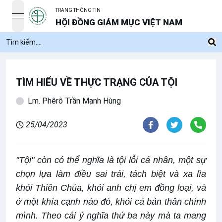
TRANG THÔNG TIN
open navigation menu
HỘI ĐỒNG GIÁM MỤC VIỆT NAM
TÌM HIỂU VỀ THỰC TRẠNG CỦA TỘI
Lm. Phêrô Trần Mạnh Hùng
25/04/2023
"Tội" còn có thể nghĩa là tội lỗi cá nhân, một sự
chọn lựa làm điều sai trái, tách biệt và xa lìa
khỏi Thiên Chúa, khỏi anh chị em đồng loại, và
ở một khía cạnh nào đó, khỏi cả bản thân chính
mình. Theo cái ý nghĩa thứ ba này mà ta mang