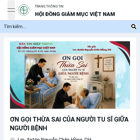
TRANG THÔNG TIN
open navigation menu
HỘI ĐỒNG GIÁM MỤC VIỆT NAM
ƠN GỌI THỪA SAI CỦA NGƯỜI TU SĨ GIỮA
NGƯỜI BỆNH
Lm. Antôn Nguyễn Chân Hồng, OH