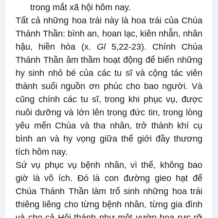
trong mắt xã hội hôm nay.
Tất cả những hoa trái này là hoa trái của Chúa
Thánh Thần: bình an, hoan lạc, kiên nhẫn, nhân
hậu, hiền hòa (x.
Gl
5,22-23). Chính Chúa
Thánh Thần âm thầm hoạt động để biến những
hy sinh nhỏ bé của các tu sĩ và cộng tác viên
thành suối nguồn ơn phúc cho bao người. Và
cũng chính các tu sĩ, trong khi phục vụ, được
nuôi dưỡng và lớn lên trong đức tin, trong lòng
yêu mến Chúa và tha nhân, trở thành khí cụ
bình an và hy vọng giữa thế giới đầy thương
tích hôm nay.
Sứ vụ phục vụ bệnh nhân, vì thế, không bao
giờ là vô ích. Đó là con đường gieo hạt để
Chúa Thánh Thần làm trổ sinh những hoa trái
thiêng liêng cho từng bệnh nhân, từng gia đình
và cho cả Hội thánh như một vườn hoa rực rỡ