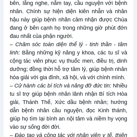
bên, lắng nghe, nắm tay, cầu nguyện với bệnh
nhân. Chính sự hiện diện kiên nhẫn và nhân
hậu này giúp bệnh nhân cảm nhận được Chúa
đang ở bên cạnh họ trong những giờ phút đớn
đau nhất của phận người.
–
Chăm sóc toàn diện thể lý - tinh thần - tâm
linh:
Bằng những kỹ năng y khoa, các tu sĩ và
cộng tác viên phục vụ thuốc men, điều trị, dinh
dưỡng; đồng thời hỗ trợ tâm lý, giúp bệnh nhân
hòa giải với gia đình, xã hội, và với chính mình.
–
Cử hành các bí tích và nâng đỡ đức tin:
Nhiều
tu sĩ trợ giúp bệnh nhân lãnh nhận Bí tích Hòa
giải, Thánh Thể, Xức dầu bệnh nhân; hướng
dẫn bệnh nhân cầu nguyện, đọc Kinh thánh,
giúp họ tìm lại bình an nội tâm và niềm hy vọng
vào sự sống đời đời.
–
Đào tạo và cộng tác với nhân viên y tế, thiện