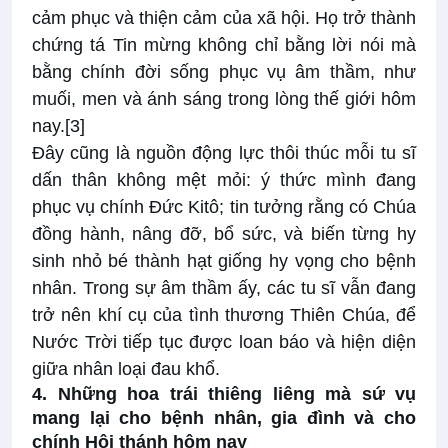
cảm phục và thiện cảm của xã hội. Họ trở thành
chứng tá Tin mừng không chỉ bằng lời nói mà
bằng chính đời sống phục vụ âm thầm, như
muối, men và ánh sáng trong lòng thế giới hôm
nay.
[3]
Đây cũng là nguồn động lực thôi thúc mỗi tu sĩ
dấn thân không mệt mỏi: ý thức mình đang
phục vụ chính Đức Kitô; tin tưởng rằng có Chúa
đồng hành, nâng đỡ, bổ sức, và biến từng hy
sinh nhỏ bé thành hạt giống hy vọng cho bệnh
nhân. Trong sự âm thầm ấy, các tu sĩ vẫn đang
trở nên khí cụ của tình thương Thiên Chúa, để
Nước Trời tiếp tục được loan báo và hiện diện
giữa nhân loại đau khổ.
4. Những hoa trái thiêng liêng mà sứ vụ
mang lại cho bệnh nhân, gia đình và cho
chính Hội thánh hôm nay