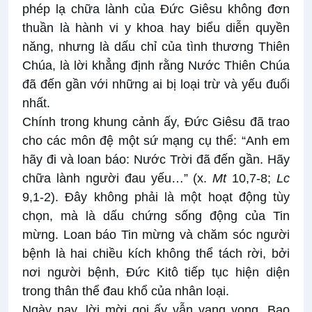
phép lạ chữa lành của Đức Giêsu không đơn
thuần là hành vi y khoa hay biểu diễn quyền
năng, nhưng là dấu chỉ của tình thương Thiên
Chúa, là lời khẳng định rằng Nước Thiên Chúa
đã đến gần với những ai bị loại trừ và yếu đuối
nhất.
Chính trong khung cảnh ấy, Đức Giêsu đã trao
cho các môn đệ một sứ mạng cụ thể: “Anh em
hãy đi và loan báo: Nước Trời đã đến gần. Hãy
chữa lành người đau yếu…” (x.
Mt
10,7-8;
Lc
9,1-2). Đây không phải là một hoạt động tùy
chọn, mà là dấu chứng sống động của Tin
mừng. Loan báo Tin mừng và chăm sóc người
bệnh là hai chiều kích không thể tách rời, bởi
nơi người bệnh, Đức Kitô tiếp tục hiện diện
trong thân thể đau khổ của nhân loại.
Ngày nay, lời mời gọi ấy vẫn vang vọng. Bao