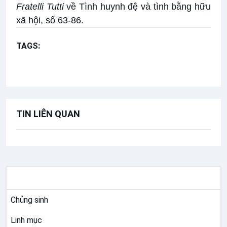
Fratelli Tutti
về Tình huynh đệ và tình bằng hữu
xã hội
, số 63-86.
TAGS:
Bản tin Hiệp thông
Loan báo Tin mừng
Tu sĩ
Sứ vụ tu sĩ
Ơn gọi thừa sai
TIN LIÊN QUAN
THÁNH HIẾN
Chủng sinh
Linh mục