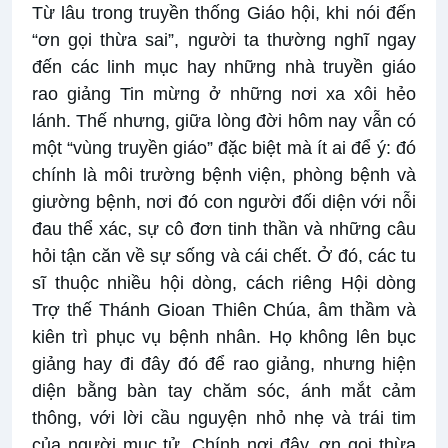
Từ lâu trong truyền thống Giáo hội, khi nói đến
“ơn gọi thừa sai”, người ta thường nghĩ ngay
đến các linh mục hay những nhà truyền giáo
rao giảng Tin mừng ở những nơi xa xôi hẻo
lánh. Thế nhưng, giữa lòng đời hôm nay vẫn có
một “vùng truyền giáo” đặc biệt mà ít ai để ý: đó
chính là môi trường bệnh viện, phòng bệnh và
giường bệnh, nơi đó con người đối diện với nỗi
đau thể xác, sự cô đơn tinh thần và những câu
hỏi tận căn về sự sống và cái chết. Ở đó, các tu
sĩ thuộc nhiều hội dòng, cách riêng Hội dòng
Trợ thế Thánh Gioan Thiên Chúa, âm thầm và
kiên trì phục vụ bệnh nhân. Họ không lên bục
giảng hay đi đây đó để rao giảng, nhưng hiện
diện bằng bàn tay chăm sóc, ánh mắt cảm
thông, với lời cầu nguyện nhỏ nhẹ và trái tim
của người mục tử. Chính nơi đây, ơn gọi thừa