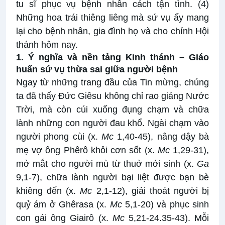
tu sĩ phục vụ bệnh nhân cách tận tình. (4)
Những hoa trái thiêng liêng mà sứ vụ ấy mang
lại cho bệnh nhân, gia đình họ và cho chính Hội
thánh hôm nay.
1. Ý nghĩa và nền tảng Kinh thánh – Giáo
huấn sứ vụ thừa sai giữa người bệnh
Ngay từ những trang đầu của Tin mừng, chúng
ta đã thấy Đức Giêsu không chỉ rao giảng Nước
Trời, mà còn cúi xuống đụng chạm và chữa
lành những con người đau khổ. Ngài chạm vào
người phong cùi (x.
Mc
1,40-45), nâng dậy bà
mẹ vợ ông Phêrô khỏi cơn sốt (x.
Mc
1,29-31),
mở mắt cho người mù từ thuở mới sinh (x.
Ga
9,1-7), chữa lành người bại liệt được bạn bè
khiêng đến (x.
Mc
2,1-12), giải thoát người bị
quỷ ám ở Ghêrasa (x.
Mc
5,1-20) và phục sinh
con gái ông Giairô (x.
Mc
5,21-24.35-43). Mỗi