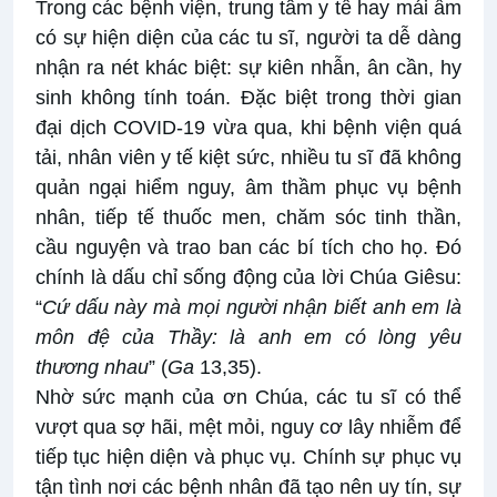
Trong các bệnh viện, trung tâm y tế hay mái ấm
có sự hiện diện của các tu sĩ, người ta dễ dàng
nhận ra nét khác biệt: sự kiên nhẫn, ân cần, hy
sinh không tính toán. Đặc biệt trong thời gian
đại dịch COVID-19 vừa qua, khi bệnh viện quá
tải, nhân viên y tế kiệt sức, nhiều tu sĩ đã không
quản ngại hiểm nguy, âm thầm phục vụ bệnh
nhân, tiếp tế thuốc men, chăm sóc tinh thần,
cầu nguyện và trao ban các bí tích cho họ. Đó
chính là dấu chỉ sống động của lời Chúa Giêsu:
“
Cứ dấu này mà mọi người nhận biết anh em là
môn đệ của Thầy: là anh em có lòng yêu
thương nhau
” (
Ga
13,35).
Nhờ sức mạnh của ơn Chúa, các tu sĩ có thể
vượt qua sợ hãi, mệt mỏi, nguy cơ lây nhiễm để
tiếp tục hiện diện và phục vụ. Chính sự phục vụ
tận tình nơi các bệnh nhân đã tạo nên uy tín, sự