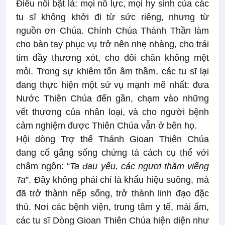
Điều nổi bật là: mọi nỗ lực, mọi hy sinh của các
tu sĩ không khởi đi từ sức riêng, nhưng từ
nguồn ơn Chúa. Chính Chúa Thánh Thần làm
cho bàn tay phục vụ trở nên nhẹ nhàng, cho trái
tim đầy thương xót, cho đôi chân không mệt
mỏi. Trong sự khiêm tốn âm thầm, các tu sĩ lại
đang thực hiện một sứ vụ mạnh mẽ nhất: đưa
Nước Thiên Chúa đến gần, chạm vào những
vết thương của nhân loại, và cho người bệnh
cảm nghiệm được Thiên Chúa vẫn ở bên họ.
Hội dòng Trợ thế Thánh Gioan Thiên Chúa
đang cố gắng sống chứng tá cách cụ thể với
châm ngôn: “
Ta đau yếu, các ngươi thăm viếng
Ta
”. Đây không phải chỉ là khẩu hiệu suông, mà
đã trở thành nếp sống, trở thành linh đạo đặc
thù. Nơi các bệnh viện, trung tâm y tế, mái ấm,
các tu sĩ Dòng Gioan Thiên Chúa hiện diện như