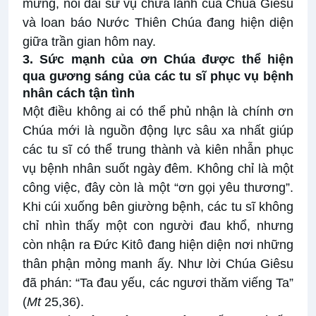
mừng, nối dài sứ vụ chữa lành của Chúa Giêsu
và loan báo Nước Thiên Chúa đang hiện diện
giữa trần gian hôm nay.
3. Sức mạnh của ơn Chúa được thể hiện
qua gương sáng của các tu sĩ phục vụ bệnh
nhân cách tận tình
Một điều không ai có thể phủ nhận là chính ơn
Chúa mới là nguồn động lực sâu xa nhất giúp
các tu sĩ có thể trung thành và kiên nhẫn phục
vụ bệnh nhân suốt ngày đêm. Không chỉ là một
công việc, đây còn là một “ơn gọi yêu thương”.
Khi cúi xuống bên giường bệnh, các tu sĩ không
chỉ nhìn thấy một con người đau khổ, nhưng
còn nhận ra Đức Kitô đang hiện diện nơi những
thân phận mỏng manh ấy. Như lời Chúa Giêsu
đã phán: “Ta đau yếu, các ngươi thăm viếng Ta”
(
Mt
25,36).