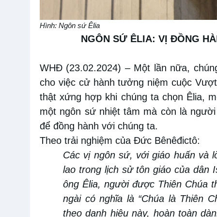
Hình: Ngôn sứ Êlia
NGÔN
SỨ
ÊLIA
: VỊ ĐỒNG H
WHĐ (23.02.2024)
– Một lần nữa
, chún
cho việc cử hành tưởng
niệm c
uộc Vượt
thật xứng
hợp khi chúng ta
chọn
Êlia
, 
một
ngôn sứ nhiệt tâm
mà
còn là người 
để
đồng hành với chúng ta.
Theo trải nghiệm của Đức Bênêđictô:
Các vị ngôn sứ, với giáo huấn
và l
lao trong lịch sử tôn giáo của dân 
ông Êlia, người được Thiên Chúa 
ngài có nghĩa là “Chúa là Thiên Ch
theo danh hiệu này, hoàn toàn dà