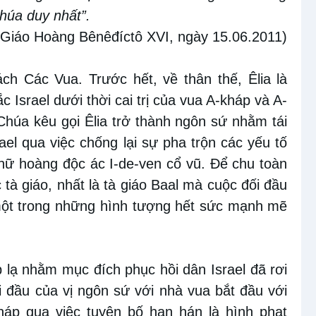
Chúa duy nhất”.
Giáo Hoàng Bênêđíctô XVI, ngày 15
.0
6
.
2011)
Sách Các Vua
. Trước hết, về thân thế,
Êlia là
 Israel dưới thời cai
trị của vua
A-kháp và A-
Chúa kêu gọi Êlia trở thành ngôn sứ nhằm tái
rael qua việc
chống lại sự pha trộn các yếu tố
nữ hoàng độc ác I-de-ven cổ vũ
. Để chu toàn
 tà giáo, nhất
là tà giáo Baal
mà
cuộc đối đầu
 một trong những hình tượng hết
sức
mạnh
mẽ
 lạ nhằm mục đích phục hồi dân Israel
đã rơi
 đầu của vị ngôn sứ với nhà vua bắt đầu với
háp qua việc tuyên bố hạn hán là hình phạt