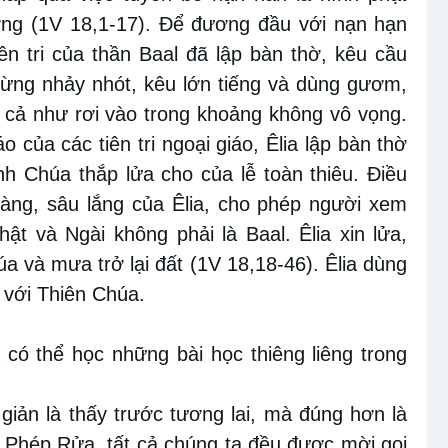
ợng (1V 18,1-17). Để đương đầu với nạn hạn
iên tri
của thần Baal đã lập bàn thờ, kêu cầu
gừng nhảy nhót,
kêu lớn tiếng và dùng gươm,
 cả như rơi vào trong khoảng không vô vọng.
áo
của các
tiên tri ngoại
giáo, Êlia lập bàn thờ
nh Chúa thắp lửa cho của lễ toàn thiêu. Điều
hàng, sâu lắng của Êlia, cho phép người xem
hật và Ngài không phải là Baal. Êlia xin lửa,
a và mưa trở lại đất (1V 18,18-46). Êlia dùng
ề với Thiên Chúa.
 có thể học những bài học thiêng liêng
trong
iản là thấy trước tương lai, mà đúng hơn là
Phép Rửa, tất cả chúng ta đều được mời gọi