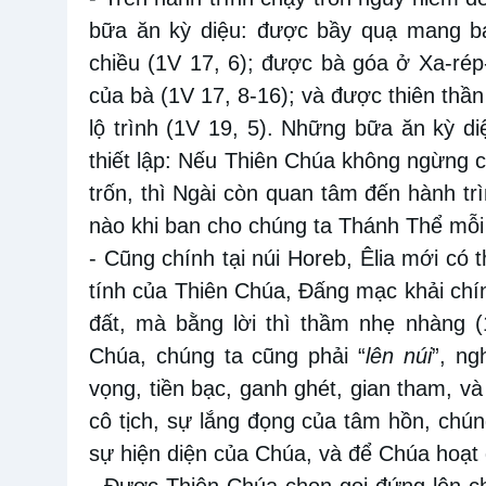
bữa ăn kỳ
diệu: được bầy
quạ mang
bá
chiều
(1V 17
,
6)
;
được bà góa ở
Xa-rép
của bà
(1V 17
, 8-16
)
;
và được
thiên thầ
lộ trình (1V
19
,
5). Những bữa ăn kỳ di
thiết lập:
Nếu Thiên Chúa không
ngừng
c
trốn
, thì Ngài còn quan tâm đến hành tr
nào khi ban cho chúng ta Thánh Thể mỗ
- Cũng chính tại núi Horeb, Êlia mới có 
tính của Thiên Chúa, Đấng mạc khải chí
đất, mà bằng lời thì thầm nhẹ nhàng (
Chúa, chúng ta cũng phải “
lên núi
”, ng
vọng, tiền bạc, ganh ghét, gian tham, 
cô tịch, sự lắng đọng của tâm hồn, chú
sự hiện diện của Chúa, và để Chúa hoạt 