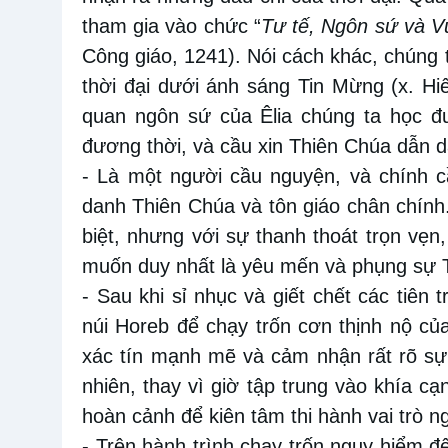
tham
gia vào chức
“
Tư
tế
, Ngôn sứ và 
Công giáo, 1241).
Nói cách khác,
chúng 
thời đại dưới ánh sáng Tin Mừng (x. H
quan ngôn sứ của Êlia chúng ta học 
đương
thời,
và cầu xin Thiên Chúa dẫn
d
- Là một người cầu nguyện, và chính 
danh Thiên Chúa và tôn giáo chân chính
biệt,
nhưng với sự thanh thoát trọn vẹn
muốn duy nhất là yêu mến và phụng sự T
- Sau khi sỉ nhục và giết chết các
tiên t
núi Horeb để chạy trốn cơn thịnh nộ c
xác tín mạnh mẽ và cảm nhận rất rõ s
nhiên, thay vì giờ tập trung vào khía c
hoàn cảnh để
kiên tâm thi hành vai trò
- Trên hành trình chạy trốn nguy hiểm 