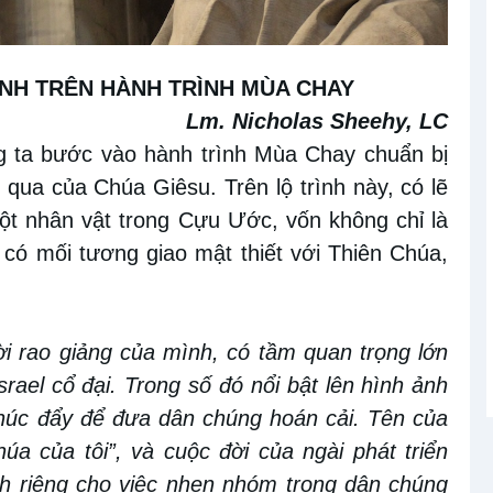
ÀNH
TRÊN
HÀNH TRÌNH
MÙA CHAY
Lm. Nicholas Sheehy, LC
g ta bước vào hành trình
Mùa Chay
chuẩn bị
qua
của Chúa Giêsu
. Trên lộ trình này, có lẽ
một
nhân vật trong Cựu Ước
, vốn
không
chỉ
là
có mối tương giao mật thiết với Thiên Chúa,
ời
rao giảng của mình, có tầm quan trọng lớn
Israel cổ đại. Trong số đó nổi bật lên hình ảnh
thúc đẩy để đưa dân chúng hoán cải. Tên của
úa của tôi”, và cuộc đời của ngài phát triển
nh riêng cho việc nhen nhóm trong dân chúng