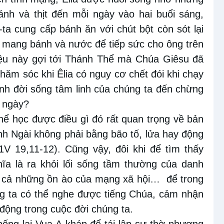
nh và thịt đến mỗi ngày vào hai buổi sáng,
-ta
cung cấp bánh
ăn với
chút bột còn sót lại
n mang
bánh và nước
để tiếp sức cho ông trên
ệu này gợi tới Thánh Thể mà Chúa Giêsu
đã
hăm sóc khi Êlia có nguy cơ chết đói
khi chạy
ình
đời sống
tâm linh của chúng ta đến
chừng
i ngày?
thể học được điều gì đó rất quan trọng về bản
nh Ngài không phải bằng bão tố, lửa hay động
1V 19,11-12). Cũng vậy, đôi khi để tìm thấy
hĩa là ra khỏi lối sống tầm thường của danh
và cả những ồn ào của mạng xã hội…
để trong
ng ta có thể nghe được tiếng Chúa, cảm nhận
động trong cuộc đời chúng ta.