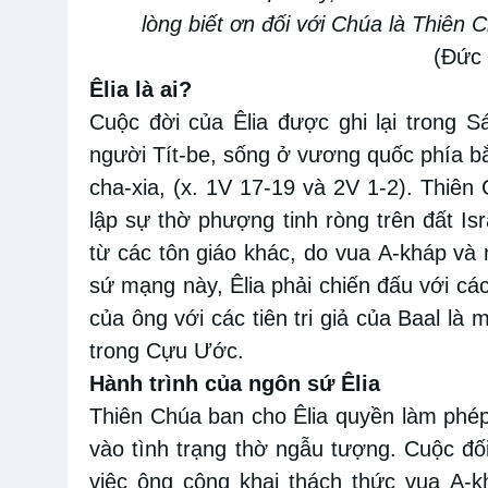
lòng biết ơn đối với Chúa là Thiên 
(Đức 
Êlia là ai?
Cuộc đời của Êlia
được
ghi lại trong 
người Tít
-
be
, s
ống ở vương quốc phía bắc
cha-xia,
(x.
1V
17-19 và
2V
1-2
)
.
Thiên 
lập sự thờ phượng tinh ròng trên đất Is
từ các tôn giáo khác
,
do
vua
A-kháp và 
sứ mạng này,
Êlia phải chiến đấu với các
của ông với các tiên tri giả của Baal là
trong Cựu Ước.
Hành trình của ngôn sứ
Êlia
Thiên Chúa
ban cho Êlia quyền làm phép
vào tình trạng thờ ngẫu tượng.
Cuộc đối
việc ông công khai thách thức vua A-k