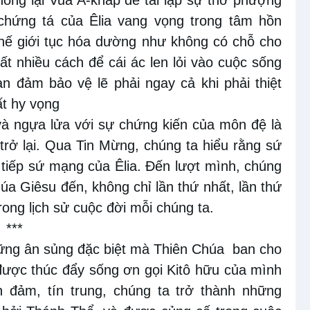
ống lại Vua A-kháp để tái lập sự thờ phượng
 chứng tá của Êlia vang vọng trong tâm hồn
 thế giới tục hóa dường như không có chỗ cho
ất nhiều cách để cái ác len lỏi vào cuộc sống
an đảm bảo vệ lẽ phải ngay cả khi phải thiệt
ất hy vọng
 và ngựa lửa với sự chứng kiến của môn đệ là
trở lại. Qua Tin Mừng, chúng ta hiểu rằng sứ
c tiếp sứ mạng của Êlia. Đến lượt mình, chúng
a Giêsu đến, không chỉ lần thứ nhất, lần thứ
trong lịch sử cuộc đời mỗi chúng ta.
***
những ân sủng đặc biệt mà Thiên Chúa
ban cho
được thúc đẩy sống ơn gọi Kitô hữu của mình
n đảm, tín trung, chúng ta trở thành những