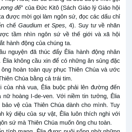
Vương
đế
”
của Đức Kitô
(Sách Giáo lý Giáo hội
ta được mời gọi làm ngôn sứ, đọc các dấu chỉ
iến chế
Gaudium et Spes
, 4)
.
Suy tư về nhãn
được tầm
nhìn
ngôn sứ về thế giới và xã hội
ắt
hành động của chúng ta.
cầu nguyện đã thúc đẩy Êlia hành động nhân
.
Êlia không cầu xin để
có
những ân sủng đặc
, ông hoàn toàn quy phục Thiên Chúa và ước
hiên Chúa bằng cả trái tim.
ri
của nhà vua, Êlia buộc phải lên đường đến
ủa
nữ hoàng I-de-ven
. Với niềm tin tưởng,
Êlia
ự bảo vệ của Thiên Chúa dành cho mình. Tuy
ạnh kỳ diệu của sự vật,
Êlia
luôn thích nghi với
 ngôn sứ mà Thiên Chúa muốn ông chu toàn.
đến tính mạng, Êlia được nuôi sống nhờ những