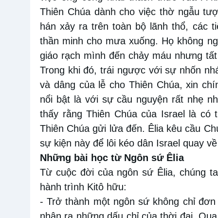
Thiên Chúa dành cho việc thờ ngẫu tư
hán xảy ra trên toàn bộ lãnh thổ, các
t
thần minh cho mưa xuống. Họ không n
giáo rạch mình đến chảy máu
nhưng tất
Trong khi đó, trái ngược với sự nhốn
nh
và dâng của lễ cho Thiên Chúa, xin chí
nổi bật là với sự cầu nguyện rất nhẹ n
thấy rằng Thiên Chúa của Israel là có t
Thiên Chúa gửi lửa đến. Êlia kêu cầu Chú
sự kiện này để lôi kéo dân Israel quay v
Những
bài học từ
Ngôn sứ Êlia
Từ
cuộc đời của ngôn sứ Êlia, chúng ta
hành trình
Kitô hữu:
-
Trở thành một ngôn sứ không chỉ đơn g
nhận
ra
những dấu chỉ của thời đại
.
Qua 