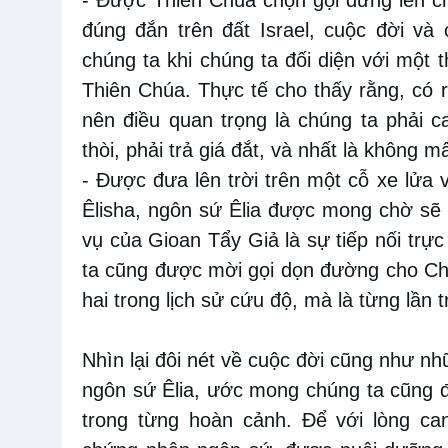
- Được Thiên Chúa chọn gọi đứng lên ch
đúng đắn trên đất Israel, cuộc đời và
chúng ta khi chúng ta đối diện với một
Thiên Chúa. Thực tế cho thấy rằng, có r
nên điều quan trọng là chúng ta phải c
thòi, phải trả giá đắt, và nhất là không m
- Được đưa lên trời trên một cỗ xe lửa
Ê
lisha, ngôn sứ Êlia được mong chờ sẽ 
vụ của Gioan Tẩy Giả là sự tiếp nối trự
ta cũng được mời gọi dọn đường cho Chú
hai trong lịch sử cứu độ, mà là từng lần 
Nhìn lại đôi nét về cuộc đời cũng như 
ngôn sứ Êlia, ước mong chúng ta cũng 
trong từng hoàn cảnh. Để với lòng ca